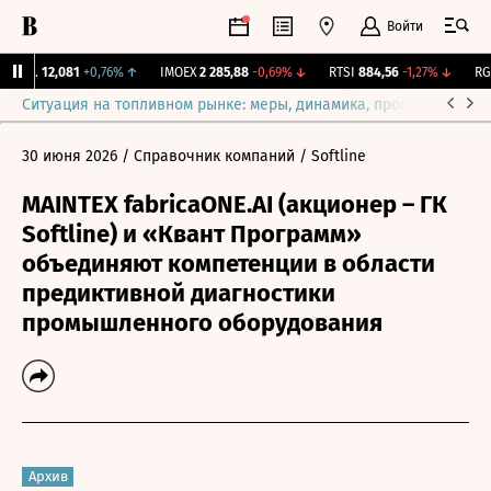
Войти
ирж.
12,081
+0,76%
↑
IMOEX
2 285,88
-0,69%
↓
RTSI
884,56
-1,27%
↓
RGB
Ситуация на топливном рынке: меры, динамика, прогнозы
Выб
30 июня 2026
/ Справочник компаний
/ Softline
MAINTEX fabricaONE.AI (акционер – ГК
Softline) и «Квант Программ»
объединяют компетенции в области
предиктивной диагностики
промышленного оборудования
Архив