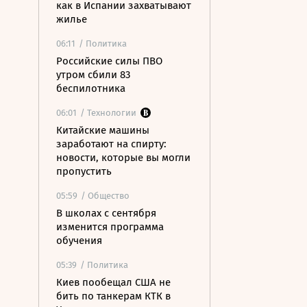
как в Испании захватывают
жилье
06:11
/ Политика
Российские силы ПВО
утром сбили 83
беспилотника
06:01
/ Технологии
Китайские машины
заработают на спирту:
новости, которые вы могли
пропустить
05:59
/ Общество
В школах с сентября
изменится программа
обучения
05:39
/ Политика
Киев пообещал США не
бить по танкерам КТК в