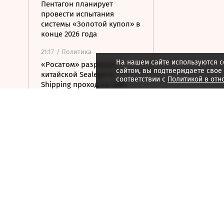
Пентагон планирует
провести испытания
системы «Золотой купол» в
конце 2026 года
21:17
/ Политика
На нашем сайте используются c
«Росатом» разрешил
сайтом, вы подтверждаете свое
китайской Sealegend
соответствии с
Политикой в отн
Shipping проход по СМП
20:51
/ Политика
Минюст США поддержал
монастырь РПЦЗ в споре
из-за ветропарка
20:32
/ Политика
Пентагон опубликовал
новые записи с
неопознанными
летающими объектами
20:11
/ Политика