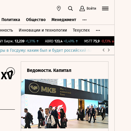
Войти
Политика
Общество
Менеджмент
нность
Инновации и технологии
Техуспех
ть
Политика
Общество
Менеджмент
Бирж.
12,239
+1,31%
↑
ABRD
123,4
+0,49%
↑
MSTT
75,9
-0,13%
↓
IMOEX
2 2
ры в Госдуму: каким был и будет российский парламент
Война н
Ведомости. Капитал
 XV