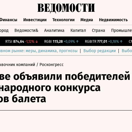
Финансы
Инвестиции
Технологии
Медиа
Недвижимость
ород
Ведомости&
Аналитика
Капитал
Страна
Промышле
а
Финансы
Инвестиции
Технологии
Медиа
Недвижимос
RTSI
874,64
-1,12%
↓
RGBI
115,28
+0,09%
↑
RGBITR
777,01
+0,18%
↑
CNY 
ивном рынке: меры, динамика, прогнозы
Выбор редакции
Выбо
авочник компаний
/ Росконгресс
ве объявили победителей
ародного конкурса
ов балета