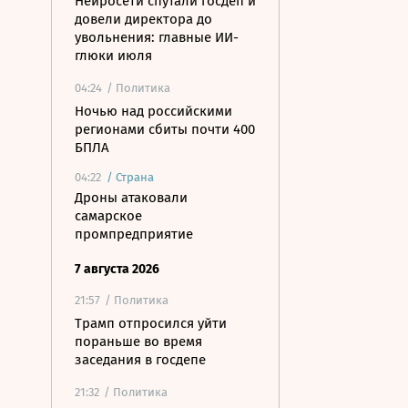
Нейросети спутали госдеп и
довели директора до
увольнения: главные ИИ-
глюки июля
04:24
/ Политика
Ночью над российскими
регионами сбиты почти 400
БПЛА
04:22
/
Страна
Дроны атаковали
самарское
промпредприятие
7 августа 2026
21:57
/ Политика
Трамп отпросился уйти
пораньше во время
заседания в госдепе
21:32
/ Политика