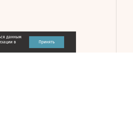
ься данным
Принять
изации в