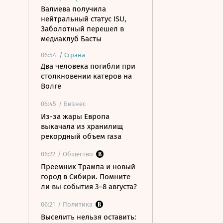
Валиева получила
нейтральный статус ISU,
Заболотный перешел в
медиаклуб Басты
06:54
/
Страна
Два человека погибли при
столкновении катеров на
Волге
06:45
/ Бизнес
Из-за жары Европа
выкачала из хранилищ
рекордный объем газа
06:22
/ Общество
Преемник Трампа и новый
город в Сибири. Помните
ли вы события 3–8 августа?
06:21
/ Политика
Выселить нельзя оставить: