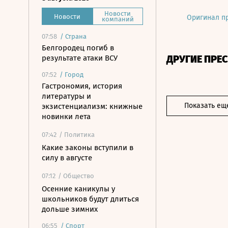
Новости
Новости
Оригинал п
компаний
07:58
/
Страна
Белгородец погиб в
ДРУГИЕ ПРЕ
результате атаки ВСУ
07:52
/
Город
Гастрономия, история
литературы и
Показать ещ
экзистенциализм: книжные
новинки лета
07:42
/ Политика
Какие законы вступили в
силу в августе
07:12
/ Общество
Осенние каникулы у
школьников будут длиться
дольше зимних
06:55
/
Спорт