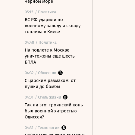
Черном море
05:15
/ Политика
ВС РФ ударили по
военному заводу и складу
топлива в Киеве
04:48
/ Политика
На подлете к Москве
уничтожены еще шесть
БПЛА
04:32
/ Общество
С царским размахом: от
пушки до бомбы
04:31
/ Стиль жизни
Так ли это: троянский конь
был военной хитростью
Одиссея?
04:31
/ Технологии