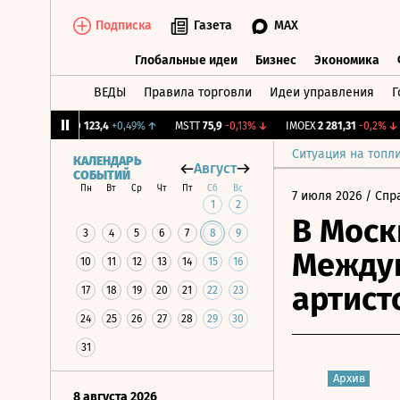
Подписка
Газета
MAX
Глобальные идеи
Бизнес
Экономика
ВЕДЫ
Правила торговли
Идеи управления
Г
Глобальные идеи
Бизнес
Экономик
1%
↑
ABRD
123,4
+0,49%
↑
MSTT
75,9
-0,13%
↓
IMOEX
2 281,31
-0,2%
↓
Ситуация на топл
КАЛЕНДАРЬ
Август
СОБЫТИЙ
Пн
Вт
Ср
Чт
Пт
Сб
Вс
7 июля 2026
/ Спр
1
2
В Моск
3
4
5
6
7
8
9
Междун
10
11
12
13
14
15
16
артист
17
18
19
20
21
22
23
24
25
26
27
28
29
30
31
Архив
8 августа 2026