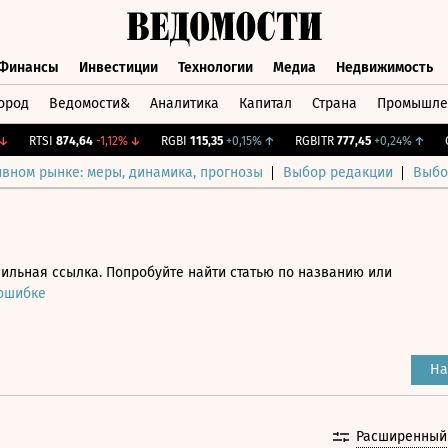
Финансы
Инвестиции
Технологии
Медиа
Недвижимость
ород
Ведомости&
Аналитика
Капитал
Страна
Промышле
а
Финансы
Инвестиции
Технологии
Медиа
Недвижимос
RTSI
874,64
-1,12%
↓
RGBI
115,35
+0,15%
↑
RGBITR
777,45
+0,24%
↑
CNY
ивном рынке: меры, динамика, прогнозы
Выбор редакции
Выбо
ильная ссылка. Попробуйте найти статью по названию или
 ошибке
На
Расширенный