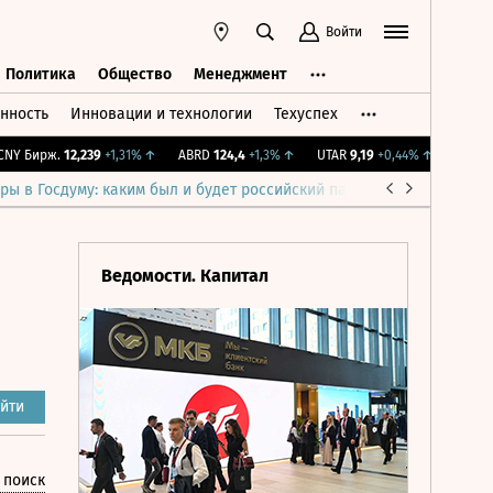
Войти
Политика
Общество
Менеджмент
нность
Инновации и технологии
Техуспех
ть
Политика
Общество
Менеджмент
 Бирж.
12,239
+1,31%
↑
ABRD
124,4
+1,3%
↑
UTAR
9,19
+0,44%
↑
IMOEX
2 2
ры в Госдуму: каким был и будет российский парламент
Война н
Ведомости. Капитал
йти
 поиск