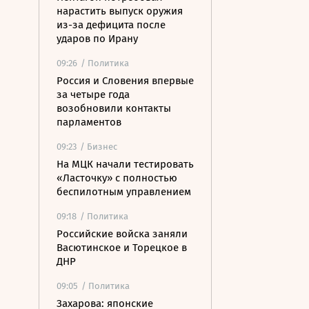
нарастить выпуск оружия
из-за дефицита после
ударов по Ирану
09:26
/ Политика
Россия и Словения впервые
за четыре года
возобновили контакты
парламентов
09:23
/ Бизнес
На МЦК начали тестировать
«Ласточку» с полностью
беспилотным управлением
09:18
/ Политика
Российские войска заняли
Васютинское и Торецкое в
ДНР
09:05
/ Политика
Захарова: японские