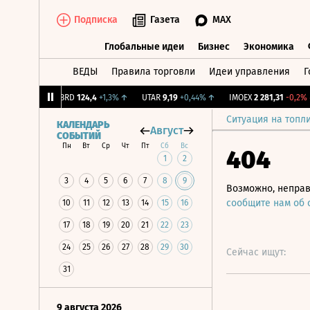
Подписка
Газета
MAX
Глобальные идеи
Бизнес
Экономика
ВЕДЫ
Правила торговли
Идеи управления
Г
Глобальные идеи
Бизнес
Экономик
1,31%
↑
ABRD
124,4
+1,3%
↑
UTAR
9,19
+0,44%
↑
IMOEX
2 281,31
-0,2%
↓
Ситуация на топл
КАЛЕНДАРЬ
Август
СОБЫТИЙ
Пн
Вт
Ср
Чт
Пт
Сб
Вс
404
1
2
3
4
5
6
7
8
9
Возможно, неправ
сообщите нам об
10
11
12
13
14
15
16
17
18
19
20
21
22
23
24
25
26
27
28
29
30
Сейчас ищут:
31
9 августа 2026