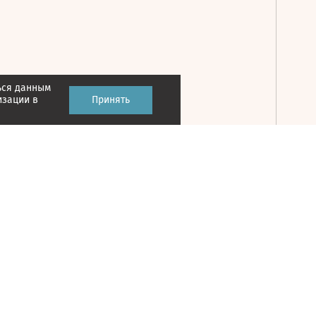
ься данным
Принять
изации в