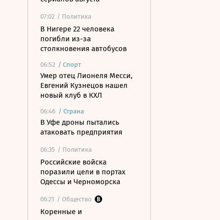
07:02
/ Политика
В Нигере 22 человека
погибли из-за
столкновения автобусов
06:52
/
Спорт
Умер отец Лионеля Месси,
Евгений Кузнецов нашел
новый клуб в КХЛ
06:46
/
Страна
В Уфе дроны пытались
атаковать предприятия
06:35
/ Политика
Российские войска
поразили цели в портах
Одессы и Черноморска
06:21
/ Общество
Коренные и