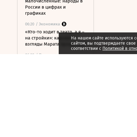
малочисленные: народы в
России в цифрах и
графиках
06:20
/ Экономика
«Кто-то ходит в театр, а я –
на стройки»: карьера и
На нашем сайте используются c
сайтом, вы подтверждаете свое
взгляды Марата Хуснуллина
соответствии с
Политикой в отн
06:20
/ Политика
Ударные боеприпасы
«Куб-10МЭ» скоро появятся
в зоне спецоперации
06:03
/ Политика
Финляндия отказалась
передавать Украине ракеты
для Patriot
06:00
/
ESG
Экспедиция обнаружила
краснокнижные растения в
горах Карачаево-Черкесии