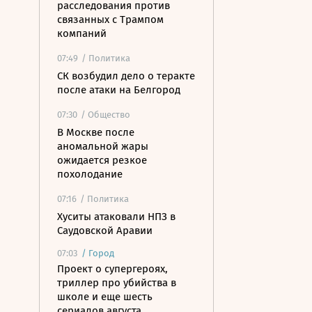
расследования против
связанных с Трампом
компаний
07:49
/ Политика
СК возбудил дело о теракте
после атаки на Белгород
07:30
/ Общество
В Москве после
аномальной жары
ожидается резкое
похолодание
07:16
/ Политика
Хуситы атаковали НПЗ в
Саудовской Аравии
07:03
/
Город
Проект о супергероях,
триллер про убийства в
школе и еще шесть
сериалов августа