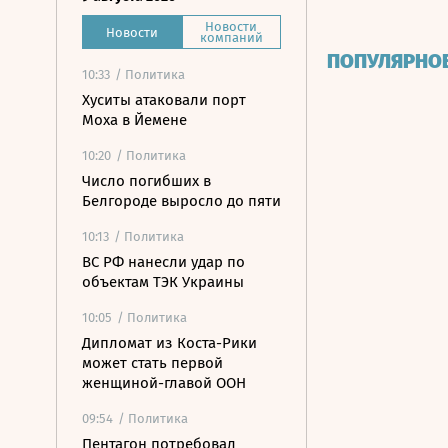
Новости
Новости
компаний
ПОПУЛЯРНО
10:33
/ Политика
Хуситы атаковали порт
Моха в Йемене
10:20
/ Политика
Число погибших в
Белгороде выросло до пяти
10:13
/ Политика
ВС РФ нанесли удар по
объектам ТЭК Украины
10:05
/ Политика
Дипломат из Коста-Рики
может стать первой
женщиной-главой ООН
09:54
/ Политика
Пентагон потребовал