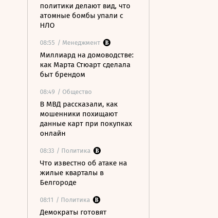
политики делают вид, что
атомные бомбы упали с
НЛО
08:55
/ Менеджмент
Миллиард на домоводстве:
как Марта Стюарт сделала
быт брендом
08:49
/ Общество
В МВД рассказали, как
мошенники похищают
данные карт при покупках
онлайн
08:33
/ Политика
Что известно об атаке на
жилые кварталы в
Белгороде
08:11
/ Политика
Демократы готовят