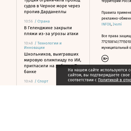
Турция ограничила проход
территории Росс
судов в Черное море через
пролив Дарданеллы
Правила примене
рекламно-обменно
10:56
/
Страна
INFOX
,
24smi
В Геленджике закрыли
пляжи из-за угрозы атаки
Все права защищ
7712108141/7715010
10:48
/
Технологии и
Инновации
муниципальный окр
Школьников, выигравших
мировую олимпиаду по ИИ,
пригласили на работу в Т-
На нашем сайте используются c
банке
сайтом, вы подтверждаете свое
соответствии с
Политикой в отн
10:48
/
Спорт
Против ветра: почему в
ФИФА отказались
продавать права на ЧМ
частным инвесторам
10:47
/ Финансы
Банки повысили ставки по
краткосрочным вкладам до