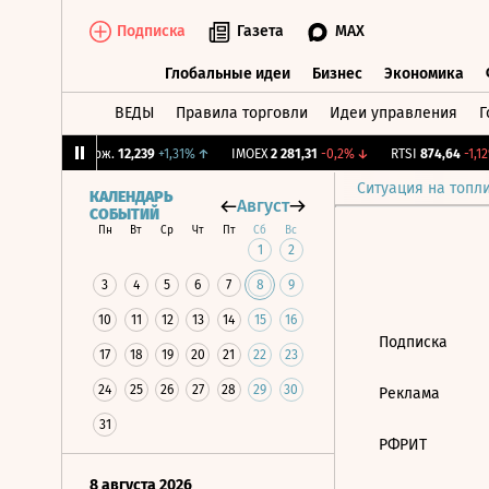
Подписка
Газета
MAX
Глобальные идеи
Бизнес
Экономика
ВЕДЫ
Правила торговли
Идеи управления
Г
Глобальные идеи
Бизнес
Экономик
%
↑
CNY Бирж.
12,239
+1,31%
↑
IMOEX
2 281,31
-0,2%
↓
RTSI
874,64
-1,12%
Ситуация на топл
КАЛЕНДАРЬ
Август
СОБЫТИЙ
Пн
Вт
Ср
Чт
Пт
Сб
Вс
1
2
3
4
5
6
7
8
9
10
11
12
13
14
15
16
Подписка
17
18
19
20
21
22
23
24
25
26
27
28
29
30
Реклама
31
РФРИТ
8 августа 2026