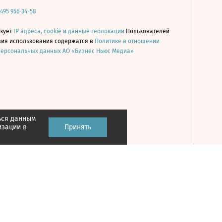
 495 956-34-58
ьзует
IP адреса, cookie и данные геолокации
Пользователей
овия использования содержатся в
Политике в отношении
персональных данных АО «Бизнес Ньюс Медиа»
ься данным
Принять
изации в