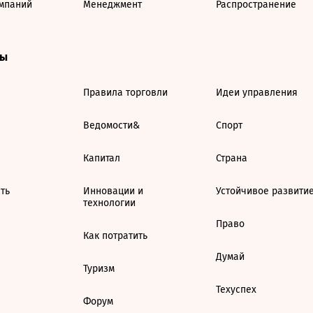
мпаний
Менеджмент
Распространение
ты
Правила торговли
Идеи управления
Ведомости&
Спорт
Капитал
Страна
ть
Инновации и
Устойчивое развити
технологии
Право
Как потратить
Думай
Туризм
Техуспех
Форум