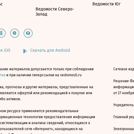
ьс
Ведомости Юг
Ведомости Северо-
Запад
я iOS
Скачать для Android
ание материалов допускается только при соблюдении
Сетевое изд
атки
и при наличии гиперссылки на vedomosti.ru
Решение Фе
ка, прогнозы и другие материалы, представленные на
информацио
 являются офертой или рекомендацией к покупке или
от 27 ноября
ибо активов.
Учредитель
ном ресурсе применяются рекомендательные
ормационные технологии предоставления информации
Главный ре
 систематизации и анализа сведений, относящихся к
ользователей сети «Интернет», находящихся на
Электронна