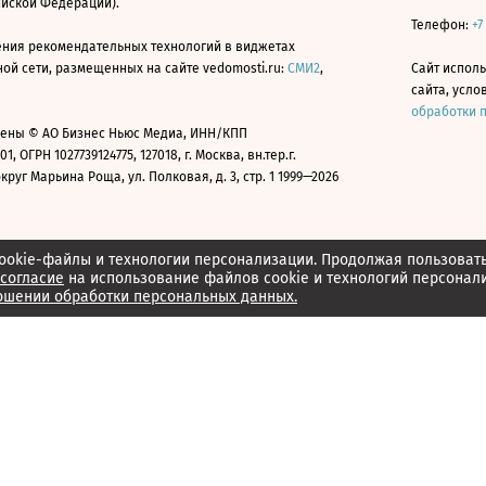
ийской Федерации).
Телефон:
+7
ния рекомендательных технологий в виджетах
й сети, размещенных на сайте vedomosti.ru:
СМИ2
,
Сайт испол
сайта, усл
обработки 
ены © АО Бизнес Ньюс Медиа, ИНН/КПП
01, ОГРН 1027739124775, 127018, г. Москва, вн.тер.г.
уг Марьина Роща, ул. Полковая, д. 3, стр. 1 1999—2026
ookie-файлы и технологии персонализации. Продолжая пользоват
согласие
на использование файлов cookie и технологий персонал
ошении обработки персональных данных.