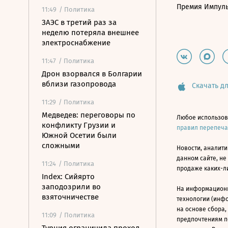
Премия Импул
11:49
/ Политика
ЗАЭС в третий раз за
неделю потеряла внешнее
электроснабжение
11:47
/ Политика
Дрон взорвался в Болгарии
вблизи газопровода
Скачать дл
11:29
/ Политика
Медведев: переговоры по
Любое использов
конфликту Грузии и
правил перепеч
Южной Осетии были
сложными
Новости, аналити
данном сайте, не
11:24
/ Политика
продаже каких-л
Index: Сийярто
заподозрили во
На информацион
взяточничестве
технологии (инф
на основе сбора,
11:09
/ Политика
предпочтениям п