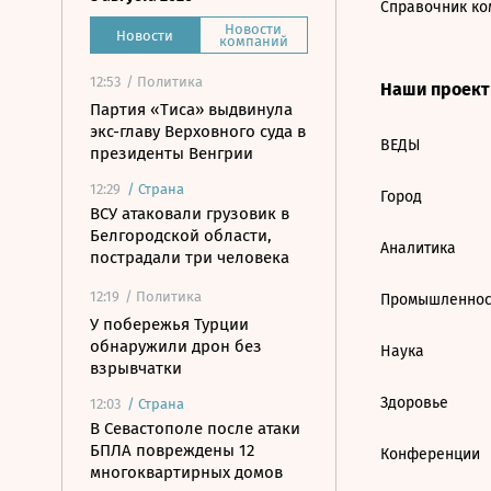
Справочник ко
Новости
Новости
компаний
12:53
/ Политика
Наши проек
Партия «Тиса» выдвинула
экс-главу Верховного суда в
ВЕДЫ
президенты Венгрии
12:29
/
Страна
Город
ВСУ атаковали грузовик в
Белгородской области,
Аналитика
пострадали три человека
12:19
/ Политика
Промышленнос
У побережья Турции
обнаружили дрон без
Наука
взрывчатки
Здоровье
12:03
/
Страна
В Севастополе после атаки
БПЛА повреждены 12
Конференции
многоквартирных домов