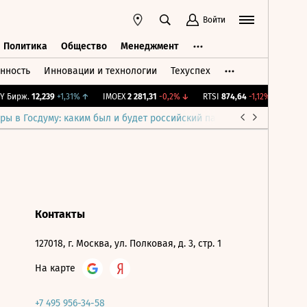
Войти
Политика
Общество
Менеджмент
нность
Инновации и технологии
Техуспех
ть
Политика
Общество
Менеджмент
 Бирж.
12,239
+1,31%
↑
IMOEX
2 281,31
-0,2%
↓
RTSI
874,64
-1,12%
↓
RGBI
ры в Госдуму: каким был и будет российский парламент
Война н
Контакты
127018, г. Москва, ул. Полковая, д. 3, стр. 1
На карте
+7 495 956-34-58