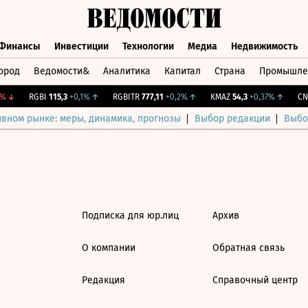
Финансы
Инвестиции
Технологии
Медиа
Недвижимость
ород
Ведомости&
Аналитика
Капитал
Страна
Промышле
а
Финансы
Инвестиции
Технологии
Медиа
Недвижимос
↓
RGBI
115,3
+0,1%
↑
RGBITR
777,11
+0,2%
↑
KMAZ
54,3
+0,37%
↑
CNY
ивном рынке: меры, динамика, прогнозы
Выбор редакции
Выбо
Подписка для юр.лиц
Архив
О компании
Обратная связь
Редакция
Справочный центр