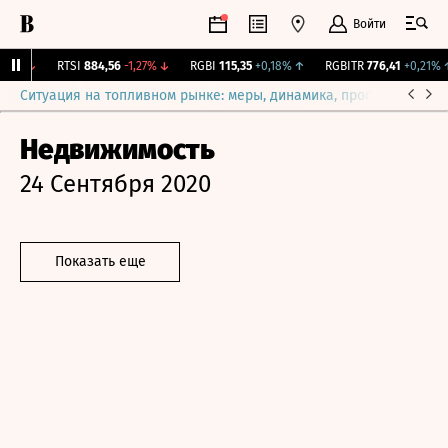
Войти
69%
↓
RTSI
884,56
-1,27%
↓
RGBI
115,35
+0,18%
↑
RGBITR
776,41
+0,21%
↑
Ситуация на топливном рынке: меры, динамика, прогнозы
Выб
Недвижимость
24 Сентября 2020
Показать еще