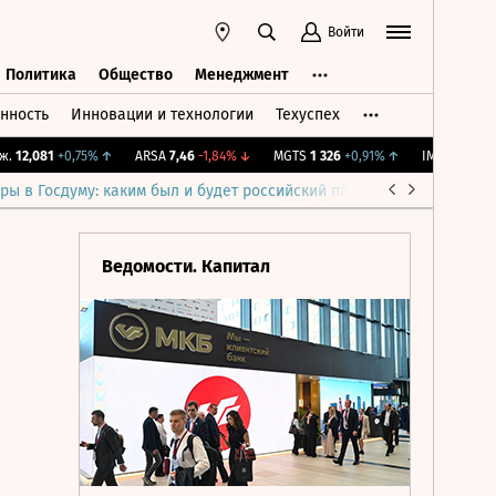
Войти
Политика
Общество
Менеджмент
нность
Инновации и технологии
Техуспех
ть
Политика
Общество
Менеджмент
2,081
+0,75%
↑
ARSA
7,46
-1,84%
↓
MGTS
1 326
+0,91%
↑
IMOEX
2 286,63
ры в Госдуму: каким был и будет российский парламент
Война н
Ведомости. Капитал