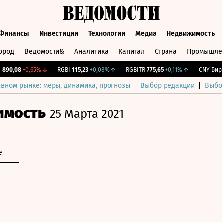
Финансы
Инвестиции
Технологии
Медиа
Недвижимость
ород
Ведомости&
Аналитика
Капитал
Страна
Промышле
а
Финансы
Инвестиции
Технологии
Медиа
Недвижимос
0,08
-0,65%
↓
RGBI
115,23
+0,08%
↑
RGBITR
775,65
+0,11%
↑
CNY Бирж.
1
ивном рынке: меры, динамика, прогнозы
Выбор редакции
Выбо
имость
25 Марта 2021
е