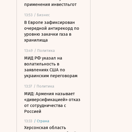
применения инвестльгот
13:53
/ Бизнес
В Европе зафиксирован
очередной антирекорд по
уровню закачки газа в
хранилища
13:49
/ Политика
МИД РФ указал на
волатильность в
заявлениях США по
украинским переговорам
13:37
/ Политика
МИД: Армения называет
«диверсификацией» отказ
от сотрудничества с
Россией
13:33
/
Страна
Херсонская область