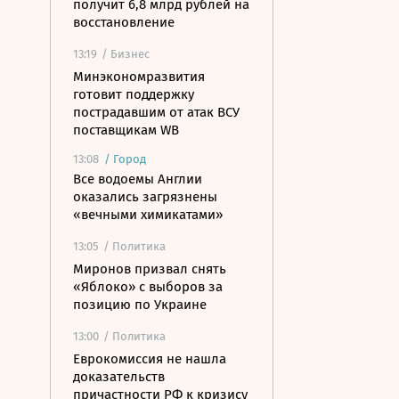
получит 6,8 млрд рублей на
восстановление
13:19
/ Бизнес
Минэкономразвития
готовит поддержку
пострадавшим от атак ВСУ
поставщикам WB
13:08
/
Город
Все водоемы Англии
оказались загрязнены
«вечными химикатами»
13:05
/ Политика
Миронов призвал снять
«Яблоко» с выборов за
позицию по Украине
13:00
/ Политика
Еврокомиссия не нашла
доказательств
причастности РФ к кризису