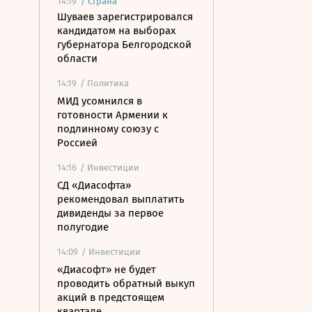
14:19
/
Страна
Шуваев зарегистрировался
кандидатом на выборах
губернатора Белгородской
области
14:19
/ Политика
МИД усомнился в
готовности Армении к
подлинному союзу с
Россией
14:16
/ Инвестиции
СД «Диасофта»
рекомендовал выплатить
дивиденды за первое
полугодие
14:09
/ Инвестиции
«Диасофт» не будет
проводить обратный выкуп
акций в предстоящем
квартале