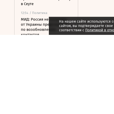
в Сеуте
12:54
/ Политика
МИД: Россия не получала
На нашем сайте используются c
от Украины предложений
сайтом, вы подтверждаете свое
по возобновлению
соответствии с
Политикой в отн
контактов
12:40
/ Общество
Главное из заявлений
Ямпольской о русском
языке
12:37
/ Экономика
Аномальная жара может
нанести экономике Европы
ущерб в 800 млрд евро
12:35
/ Политика
Верховный суд Швеции
отказался пересматривать
дело сухогруза Caffa