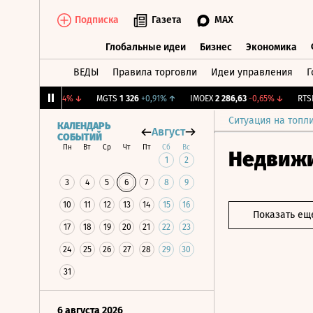
Подписка
Газета
MAX
Глобальные идеи
Бизнес
Экономика
ВЕДЫ
Правила торговли
Идеи управления
Г
Глобальные идеи
Бизнес
Экономик
RSA
7,46
-1,84%
↓
MGTS
1 326
+0,91%
↑
IMOEX
2 286,63
-0,65%
↓
RTSI
89
Ситуация на топл
КАЛЕНДАРЬ
Август
СОБЫТИЙ
Пн
Вт
Ср
Чт
Пт
Сб
Вс
Недвиж
1
2
3
4
5
6
7
8
9
10
11
12
13
14
15
16
Показать ещ
17
18
19
20
21
22
23
24
25
26
27
28
29
30
31
6 августа 2026