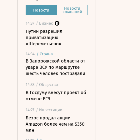
Новости
Новости
компаний
14:37
/ Бизнес
Путин разрешил
приватизацию
«Шереметьево»
14:34
/
Страна
В Запорожской области от
удара ВСУ по маршрутке
шесть человек пострадали
14:33
/ Общество
В Госдуму внесут проект об
отмене ЕГЭ
14:27
/ Инвестиции
Безос продал акции
Amazon более чем на $350
млн