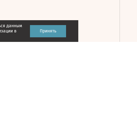
ься данным
Принять
изации в