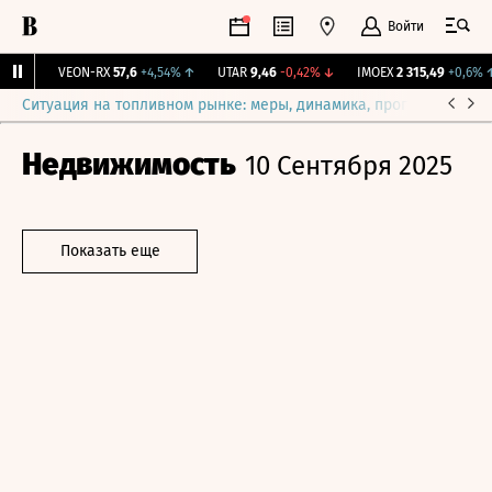
Войти
5%
↑
VEON-RX
57,6
+4,54%
↑
UTAR
9,46
-0,42%
↓
IMOEX
2 315,49
+0,6%
↑
Ситуация на топливном рынке: меры, динамика, прогнозы
Выб
Недвижимость
10 Сентября 2025
Показать еще