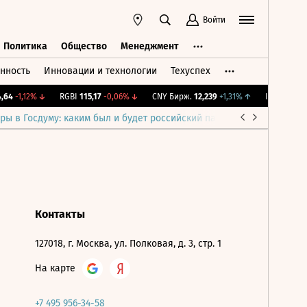
Войти
Политика
Общество
Менеджмент
нность
Инновации и технологии
Техуспех
ть
Политика
Общество
Менеджмент
64
-1,12%
↓
RGBI
115,17
-0,06%
↓
CNY Бирж.
12,239
+1,31%
↑
IMOEX
2 281,
ры в Госдуму: каким был и будет российский парламент
Война н
Контакты
127018, г. Москва, ул. Полковая, д. 3, стр. 1
На карте
+7 495 956-34-58