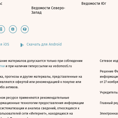
ьс
Ведомости Юг
Ведомости Северо-
Запад
я iOS
Скачать для Android
ание материалов допускается только при соблюдении
Сетевое изд
атки
и при наличии гиперссылки на vedomosti.ru
Решение Фе
ка, прогнозы и другие материалы, представленные на
информацио
 являются офертой или рекомендацией к покупке или
от 27 ноября
ибо активов.
Учредитель
ном ресурсе применяются рекомендательные
ормационные технологии предоставления информации
Главный ре
 систематизации и анализа сведений, относящихся к
ользователей сети «Интернет», находящихся на
Электронна