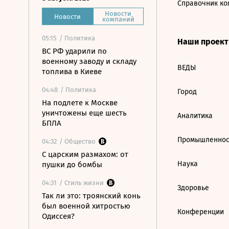
Справочник ко
Новости
Новости
компаний
05:15
/ Политика
Наши проек
ВС РФ ударили по
военному заводу и складу
ВЕДЫ
топлива в Киеве
04:48
/ Политика
Город
На подлете к Москве
уничтожены еще шесть
Аналитика
БПЛА
Промышленнос
04:32
/ Общество
С царским размахом: от
Наука
пушки до бомбы
04:31
/ Стиль жизни
Здоровье
Так ли это: троянский конь
был военной хитростью
Конференции
Одиссея?