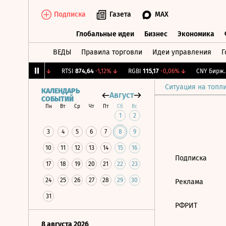
Подписка
Газета
MAX
Глобальные идеи
Бизнес
Экономика
ВЕДЫ
Правила торговли
Идеи управления
Г
Глобальные идеи
Бизнес
Экономик
R
775,48
-0,03%
↓
RTSI
874,64
-1,12%
↓
RGBI
115,17
-0,06%
↓
CNY Бирж.
1
Ситуация на топл
КАЛЕНДАРЬ
Август
СОБЫТИЙ
Пн
Вт
Ср
Чт
Пт
Сб
Вс
1
2
3
4
5
6
7
8
9
10
11
12
13
14
15
16
Подписка
17
18
19
20
21
22
23
24
25
26
27
28
29
30
Реклама
31
РФРИТ
8 августа 2026