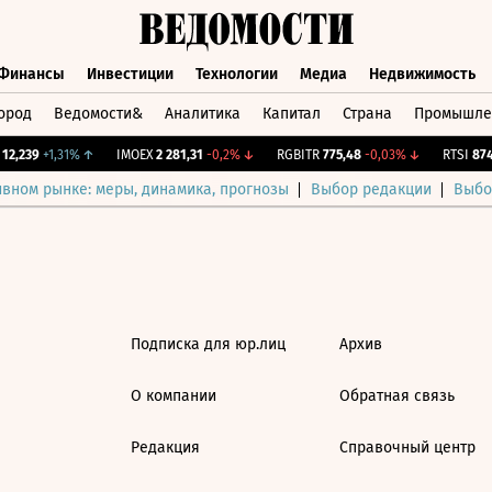
Финансы
Инвестиции
Технологии
Медиа
Недвижимость
ород
Ведомости&
Аналитика
Капитал
Страна
Промышле
а
Финансы
Инвестиции
Технологии
Медиа
Недвижимос
2,239
+1,31%
↑
IMOEX
2 281,31
-0,2%
↓
RGBITR
775,48
-0,03%
↓
RTSI
874,
ивном рынке: меры, динамика, прогнозы
Выбор редакции
Выбо
Подписка для юр.лиц
Архив
О компании
Обратная связь
Редакция
Справочный центр