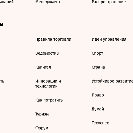
мпаний
Менеджмент
Распространение
ты
Правила торговли
Идеи управления
Ведомости&
Спорт
Капитал
Страна
ть
Инновации и
Устойчивое развити
технологии
Право
Как потратить
Думай
Туризм
Техуспех
Форум