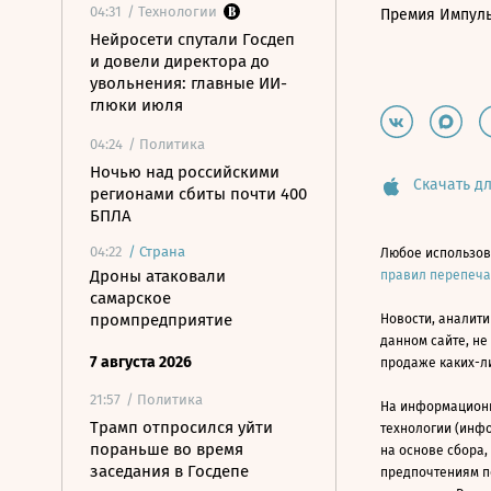
04:31
/ Технологии
Премия Импул
Нейросети спутали Госдеп
и довели директора до
увольнения: главные ИИ-
глюки июля
04:24
/ Политика
Ночью над российскими
Скачать дл
регионами сбиты почти 400
БПЛА
04:22
/
Страна
Любое использов
Дроны атаковали
правил перепеч
самарское
промпредприятие
Новости, аналити
данном сайте, не
7 августа 2026
продаже каких-л
21:57
/ Политика
На информацион
Трамп отпросился уйти
технологии (инф
пораньше во время
на основе сбора,
заседания в Госдепе
предпочтениям п