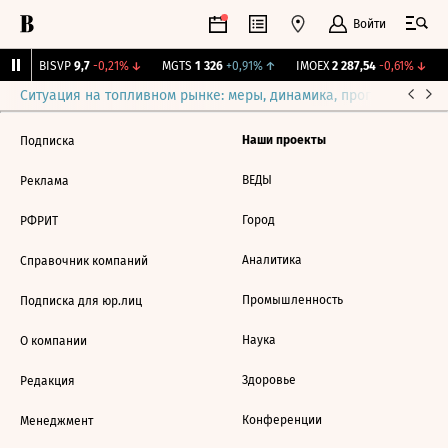
Войти
%
↑
BISVP
9,7
-0,21%
↓
MGTS
1 326
+0,91%
↑
IMOEX
2 287,54
-0,61%
↓
R
Ситуация на топливном рынке: меры, динамика, прогнозы
Выб
Наши проекты
Подписка
ВЕДЫ
Реклама
Город
РФРИТ
Аналитика
Справочник компаний
Промышленность
Подписка для юр.лиц
Наука
О компании
Здоровье
Редакция
Конференции
Менеджмент