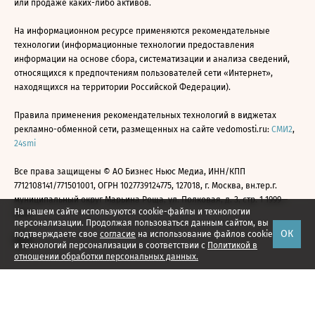
или продаже каких-либо активов.
На информационном ресурсе применяются рекомендательные
технологии (информационные технологии предоставления
информации на основе сбора, систематизации и анализа сведений,
относящихся к предпочтениям пользователей сети «Интернет»,
находящихся на территории Российской Федерации).
Правила применения рекомендательных технологий в виджетах
рекламно-обменной сети, размещенных на сайте vedomosti.ru:
СМИ2
,
24smi
Все права защищены © АО Бизнес Ньюс Медиа, ИНН/КПП
7712108141/771501001, ОГРН 1027739124775, 127018, г. Москва, вн.тер.г.
муниципальный округ Марьина Роща, ул. Полковая, д. 3, стр. 1 1999—
На нашем сайте используются cookie-файлы и технологии
2026
персонализации. Продолжая пользоваться данным сайтом, вы
ОК
подтверждаете свое
согласие
на использование файлов cookie
и технологий персонализации в соответствии с
Политикой в
отношении обработки персональных данных.