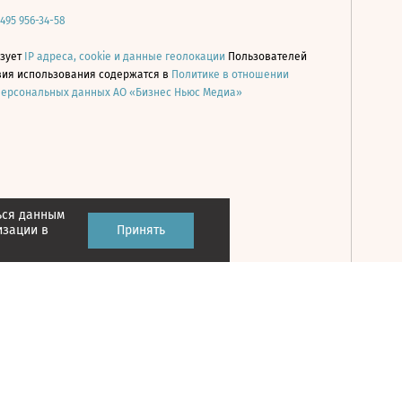
 495 956-34-58
ьзует
IP адреса, cookie и данные геолокации
Пользователей
овия использования содержатся в
Политике в отношении
персональных данных АО «Бизнес Ньюс Медиа»
ься данным
Принять
изации в