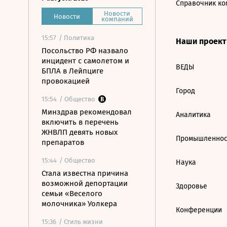
Справочник ко
Новости
Новости
компаний
15:57
/ Политика
Наши проек
Посольство РФ назвало
инцидент с самолетом и
ВЕДЫ
БПЛА в Лейпциге
провокацией
Город
15:54
/ Общество
Минздрав рекомендовал
Аналитика
включить в перечень
ЖНВЛП девять новых
Промышленнос
препаратов
15:44
/ Общество
Наука
Стала известна причина
возможной депортации
Здоровье
семьи «Веселого
молочника» Уолкера
Конференции
15:36
/ Стиль жизни