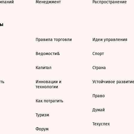
мпаний
Менеджмент
Распространение
ты
Правила торговли
Идеи управления
Ведомости&
Спорт
Капитал
Страна
ть
Инновации и
Устойчивое развити
технологии
Право
Как потратить
Думай
Туризм
Техуспех
Форум