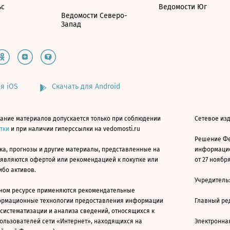
ьс
Ведомости Юг
Ведомости Северо-
Запад
я iOS
Скачать для Android
ание материалов допускается только при соблюдении
Сетевое изд
атки
и при наличии гиперссылки на vedomosti.ru
Решение Фе
ка, прогнозы и другие материалы, представленные на
информацио
 являются офертой или рекомендацией к покупке или
от 27 ноября
ибо активов.
Учредитель
ном ресурсе применяются рекомендательные
ормационные технологии предоставления информации
Главный ре
 систематизации и анализа сведений, относящихся к
ользователей сети «Интернет», находящихся на
Электронна