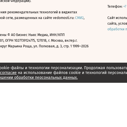
ийской Федерации).
Телефон:
+7
ния рекомендательных технологий в виджетах
й сети, размещенных на сайте vedomosti.ru:
СМИ2
,
Сайт испол
сайта, усл
обработки 
ены © АО Бизнес Ньюс Медиа, ИНН/КПП
01, ОГРН 1027739124775, 127018, г. Москва, вн.тер.г.
уг Марьина Роща, ул. Полковая, д. 3, стр. 1 1999—2026
ookie-файлы и технологии персонализации. Продолжая пользоват
согласие
на использование файлов cookie и технологий персонал
ошении обработки персональных данных.