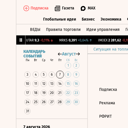
Подписка
Газета
MAX
Глобальные идеи
Бизнес
Экономика
ВЕДЫ
Правила торговли
Идеи управления
Г
Глобальные идеи
Бизнес
Экономик
43
+1,34%
↑
UTAR
9,3
-0,11%
↓
MRKS
0,391
+0,64%
↑
IMOEX
2 281,62
-0,19
Ситуация на топл
КАЛЕНДАРЬ
Август
СОБЫТИЙ
Пн
Вт
Ср
Чт
Пт
Сб
Вс
1
2
3
4
5
6
7
8
9
10
11
12
13
14
15
16
Подписка
17
18
19
20
21
22
23
24
25
26
27
28
29
30
Реклама
31
РФРИТ
7 августа 2026