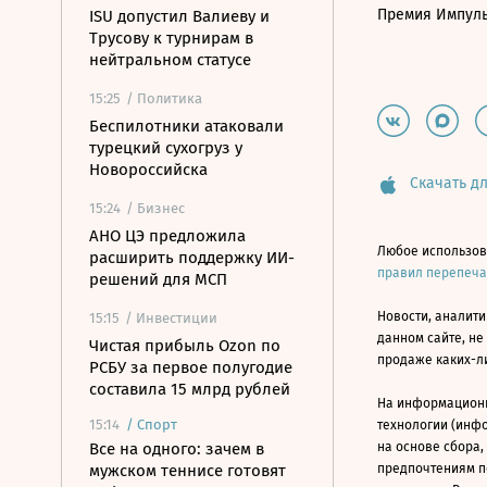
Премия Импул
ISU допустил Валиеву и
Трусову к турнирам в
нейтральном статусе
15:25
/ Политика
Беспилотники атаковали
турецкий сухогруз у
Новороссийска
Скачать дл
15:24
/ Бизнес
АНО ЦЭ предложила
Любое использов
расширить поддержку ИИ-
правил перепеч
решений для МСП
Новости, аналити
15:15
/ Инвестиции
данном сайте, не
Чистая прибыль Ozon по
продаже каких-л
РСБУ за первое полугодие
составила 15 млрд рублей
На информацион
15:14
/
Спорт
технологии (инф
Все на одного: зачем в
на основе сбора,
мужском теннисе готовят
предпочтениям п