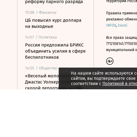
реформу парного разряда
территории Росс
15:08
/ Финансы
Правила примене
рекламно-обменно
ЦБ повысил курс доллара
INFOX
,
24smi
на выходные
14:57
/ Политика
Все права защищ
7712108141/7715010
Россия предложила БРИКС
муниципальный окр
объединить усилия в сфере
беспилотников
14:55
/ Общество
На нашем сайте используются c
«Веселый молочник»
сайтом, вы подтверждаете свое
Джастас Уолкер сообщил о
соответствии с
Политикой в отн
скорой депортации из РФ
14:50
/
Город
Городок Форментера стал
самым дорогим на рынке
недвижимости Испании
14:47
/ Политика
«Ведомости» узнали