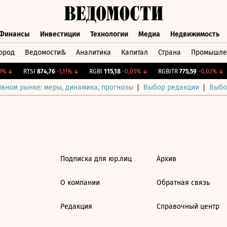
Финансы
Инвестиции
Технологии
Медиа
Недвижимость
ород
Ведомости&
Аналитика
Капитал
Страна
Промышле
а
Финансы
Инвестиции
Технологии
Медиа
Недвижимос
%
↓
RTSI
874,76
-1,11%
↓
RGBI
115,18
-0,05%
↓
RGBITR
775,59
-0,02%
↓
ивном рынке: меры, динамика, прогнозы
Выбор редакции
Выбо
Подписка для юр.лиц
Архив
О компании
Обратная связь
Редакция
Справочный центр