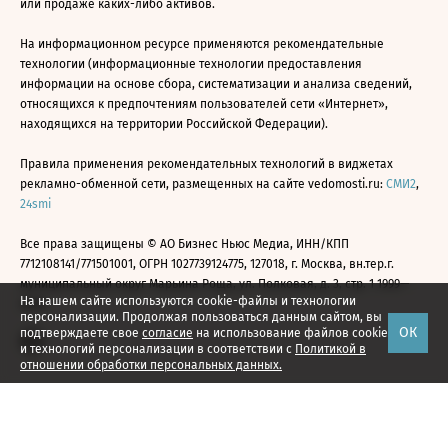
или продаже каких-либо активов.
На информационном ресурсе применяются рекомендательные
технологии (информационные технологии предоставления
информации на основе сбора, систематизации и анализа сведений,
относящихся к предпочтениям пользователей сети «Интернет»,
находящихся на территории Российской Федерации).
Правила применения рекомендательных технологий в виджетах
рекламно-обменной сети, размещенных на сайте vedomosti.ru:
СМИ2
,
24smi
Все права защищены © АО Бизнес Ньюс Медиа, ИНН/КПП
7712108141/771501001, ОГРН 1027739124775, 127018, г. Москва, вн.тер.г.
муниципальный округ Марьина Роща, ул. Полковая, д. 3, стр. 1 1999—
На нашем сайте используются cookie-файлы и технологии
2026
персонализации. Продолжая пользоваться данным сайтом, вы
ОК
подтверждаете свое
согласие
на использование файлов cookie
и технологий персонализации в соответствии с
Политикой в
отношении обработки персональных данных.