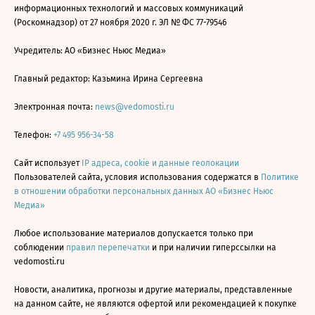
информационных технологий и массовых коммуникаций
(Роскомнадзор) от 27 ноября 2020 г. ЭЛ № ФС 77-79546
Учредитель: АО «Бизнес Ньюс Медиа»
Главный редактор: Казьмина Ирина Сергеевна
Электронная почта:
news@vedomosti.ru
Телефон:
+7 495 956-34-58
Сайт использует
IP адреса, cookie и данные геолокации
Пользователей сайта, условия использования содержатся в
Политике
в отношении обработки персональных данных АО «Бизнес Ньюс
Медиа»
Любое использование материалов допускается только при
соблюдении
правил перепечатки
и при наличии гиперссылки на
vedomosti.ru
Новости, аналитика, прогнозы и другие материалы, представленные
на данном сайте, не являются офертой или рекомендацией к покупке