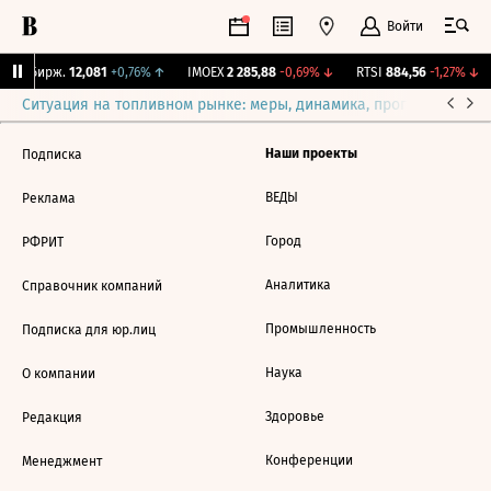
Войти
CNY Бирж.
12,081
+0,76%
↑
IMOEX
2 285,88
-0,69%
↓
RTSI
884,56
-1,27%
↓
Ситуация на топливном рынке: меры, динамика, прогнозы
Выб
Наши проекты
Подписка
ВЕДЫ
Реклама
Город
РФРИТ
Аналитика
Справочник компаний
Промышленность
Подписка для юр.лиц
Наука
О компании
Здоровье
Редакция
Конференции
Менеджмент