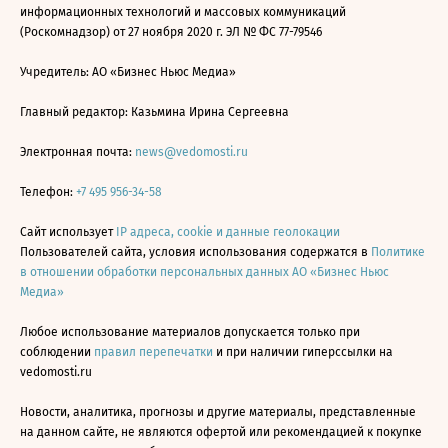
информационных технологий и массовых коммуникаций
(Роскомнадзор) от 27 ноября 2020 г. ЭЛ № ФС 77-79546
Учредитель: АО «Бизнес Ньюс Медиа»
Главный редактор: Казьмина Ирина Сергеевна
Электронная почта:
news@vedomosti.ru
Телефон:
+7 495 956-34-58
Сайт использует
IP адреса, cookie и данные геолокации
Пользователей сайта, условия использования содержатся в
Политике
в отношении обработки персональных данных АО «Бизнес Ньюс
Медиа»
Любое использование материалов допускается только при
соблюдении
правил перепечатки
и при наличии гиперссылки на
vedomosti.ru
Новости, аналитика, прогнозы и другие материалы, представленные
на данном сайте, не являются офертой или рекомендацией к покупке