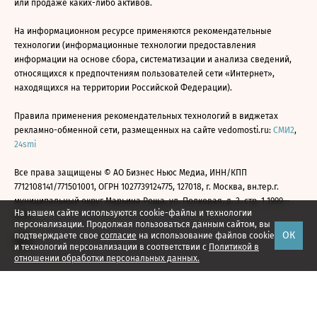
или продаже каких-либо активов.
На информационном ресурсе применяются рекомендательные
технологии (информационные технологии предоставления
информации на основе сбора, систематизации и анализа сведений,
относящихся к предпочтениям пользователей сети «Интернет»,
находящихся на территории Российской Федерации).
Правила применения рекомендательных технологий в виджетах
рекламно-обменной сети, размещенных на сайте vedomosti.ru:
СМИ2
,
24smi
Все права защищены © АО Бизнес Ньюс Медиа, ИНН/КПП
7712108141/771501001, ОГРН 1027739124775, 127018, г. Москва, вн.тер.г.
муниципальный округ Марьина Роща, ул. Полковая, д. 3, стр. 1 1999—
На нашем сайте используются cookie-файлы и технологии
2026
персонализации. Продолжая пользоваться данным сайтом, вы
ОК
подтверждаете свое
согласие
на использование файлов cookie
и технологий персонализации в соответствии с
Политикой в
отношении обработки персональных данных.