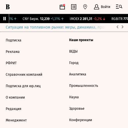
Войти
,3
+0,1%
↑
CNY Бирж.
12,239
+1,31%
↑
IMOEX
2 281,31
-0,2%
↓
RGBITR
777
Ситуация на топливном рынке: меры, динамика, прогнозы
Выб
Наши проекты
Подписка
ВЕДЫ
Реклама
Город
РФРИТ
Аналитика
Справочник компаний
Промышленность
Подписка для юр.лиц
Наука
О компании
Здоровье
Редакция
Конференции
Менеджмент