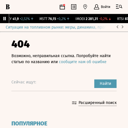
Войти
OKEY
41,9
+2,52%
↑
MSTT
76,15
+0,2%
↑
IMOEX
2 281,31
-0,2%
↓
RTSI
874
Ситуация на топливном рынке: меры, динамика, прогнозы
Выб
404
Возможно, неправильная ссылка. Попробуйте найти
статью по названию или
сообщите нам об ошибке
Сейчас ищут:
Найти
Расширенный поиск
ПОПУЛЯРНОЕ