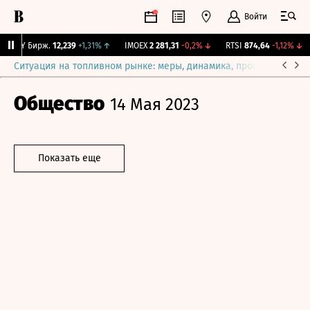
Войти
CNY Бирж.
12,239
+1,31%
↑
IMOEX
2 281,31
-0,2%
↓
RTSI
874,64
-1,12%
↓
Ситуация на топливном рынке: меры, динамика, прогнозы
Выб
Общество
14 Мая 2023
Показать еще