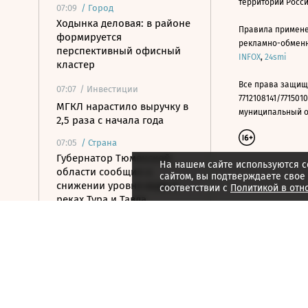
территории Росс
07:09
/
Город
Ходынка деловая: в районе
Правила примене
формируется
рекламно-обменно
перспективный офисный
INFOX
,
24smi
кластер
Все права защищ
07:07
/ Инвестиции
7712108141/7715010
МГКЛ нарастило выручку в
муниципальный окр
2,5 раза с начала года
07:05
/
Страна
Губернатор Тюменской
На нашем сайте используются c
области сообщил о
сайтом, вы подтверждаете свое
снижении уровня воды в
соответствии с
Политикой в отн
реках Тура и Тавда
07:05
/ Политика
Глава МИД Азербайджана
приехал на Украину
07:01
/ Инвестиции
Утренний звон по рынку