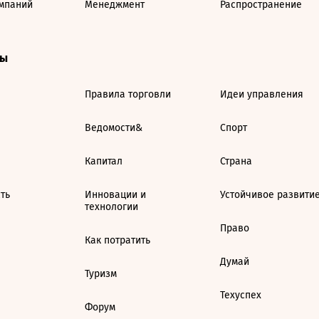
мпаний
Менеджмент
Распространение
ты
Правила торговли
Идеи управления
Ведомости&
Спорт
Капитал
Страна
ть
Инновации и
Устойчивое развити
технологии
Право
Как потратить
Думай
Туризм
Техуспех
Форум