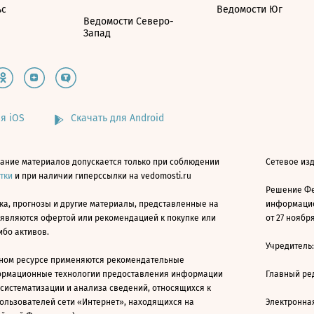
ьс
Ведомости Юг
Ведомости Северо-
Запад
я iOS
Скачать для Android
ание материалов допускается только при соблюдении
Сетевое изд
атки
и при наличии гиперссылки на vedomosti.ru
Решение Фе
ка, прогнозы и другие материалы, представленные на
информацио
 являются офертой или рекомендацией к покупке или
от 27 ноября
ибо активов.
Учредитель
ном ресурсе применяются рекомендательные
ормационные технологии предоставления информации
Главный ре
 систематизации и анализа сведений, относящихся к
ользователей сети «Интернет», находящихся на
Электронна