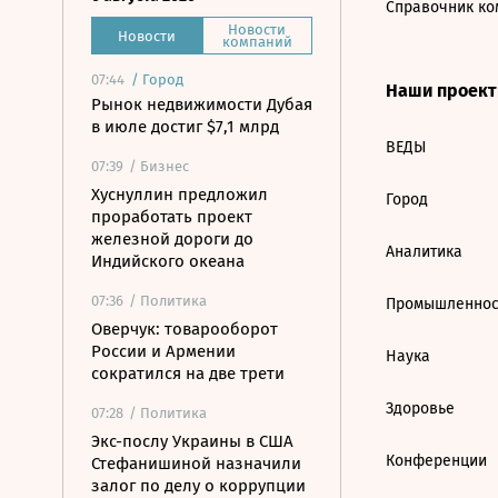
Справочник ко
Новости
Новости
компаний
07:44
/
Город
Наши проек
Рынок недвижимости Дубая
в июле достиг $7,1 млрд
ВЕДЫ
07:39
/ Бизнес
Хуснуллин предложил
Город
проработать проект
железной дороги до
Аналитика
Индийского океана
07:36
/ Политика
Промышленнос
Оверчук: товарооборот
России и Армении
Наука
сократился на две трети
Здоровье
07:28
/ Политика
Экс-послу Украины в США
Конференции
Стефанишиной назначили
залог по делу о коррупции