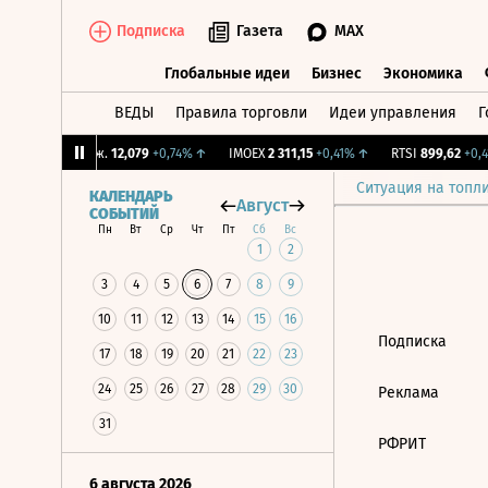
Подписка
Газета
MAX
Глобальные идеи
Бизнес
Экономика
ВЕДЫ
Правила торговли
Идеи управления
Г
Глобальные идеи
Бизнес
Экономик
↑
CNY Бирж.
12,079
+0,74%
↑
IMOEX
2 311,15
+0,41%
↑
RTSI
899,62
+0,41
Ситуация на топл
КАЛЕНДАРЬ
Август
СОБЫТИЙ
Пн
Вт
Ср
Чт
Пт
Сб
Вс
1
2
3
4
5
6
7
8
9
10
11
12
13
14
15
16
Подписка
17
18
19
20
21
22
23
24
25
26
27
28
29
30
Реклама
31
РФРИТ
6 августа 2026