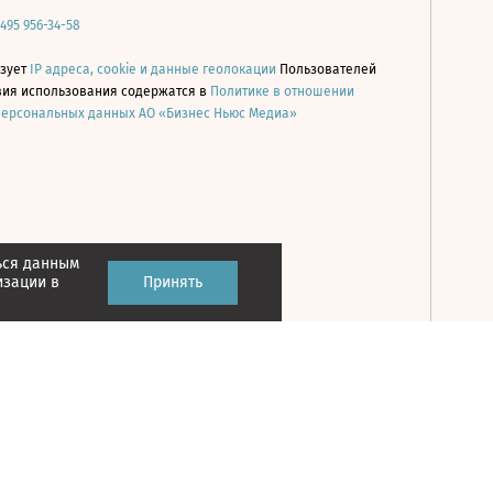
 495 956-34-58
ьзует
IP адреса, cookie и данные геолокации
Пользователей
овия использования содержатся в
Политике в отношении
персональных данных АО «Бизнес Ньюс Медиа»
ься данным
Принять
изации в