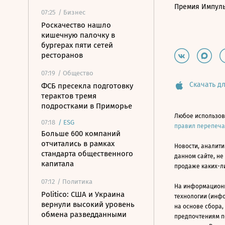
Премия Импул
07:25
/ Бизнес
Роскачество нашло
кишечную палочку в
бургерах пяти сетей
ресторанов
07:19
/ Общество
Скачать дл
ФСБ пресекла подготовку
терактов тремя
подростками в Приморье
Любое использов
07:18
/
ESG
правил перепеч
Больше 600 компаний
отчитались в рамках
Новости, аналити
стандарта общественного
данном сайте, не
капитала
продаже каких-л
07:12
/ Политика
На информацион
Politico: США и Украина
технологии (инф
вернули высокий уровень
на основе сбора,
обмена разведданными
предпочтениям п