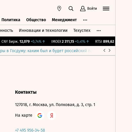
Войти
Политика
Общество
Менеджмент
нность
Инновации и технологии
Техуспех
ть
Политика
Общество
Менеджмент
CNY Бирж.
12,079
+0,74%
↑
IMOEX
2 311,15
+0,41%
↑
RTSI
899,62
+0,41%
↑
ры в Госдуму: каким был и будет российский парламент
Война н
Контакты
127018, г. Москва, ул. Полковая, д. 3, стр. 1
На карте
+7 495 956-34-58