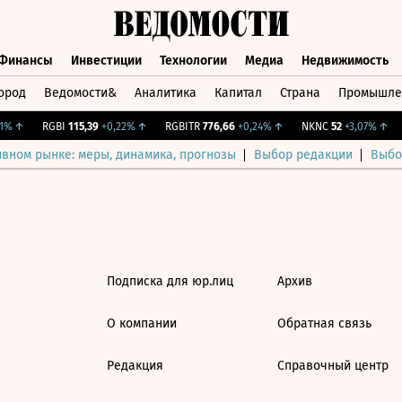
Финансы
Инвестиции
Технологии
Медиа
Недвижимость
ород
Ведомости&
Аналитика
Капитал
Страна
Промышле
а
Финансы
Инвестиции
Технологии
Медиа
Недвижимос
%
↑
RGBI
115,39
+0,22%
↑
RGBITR
776,66
+0,24%
↑
NKNC
52
+3,07%
↑
ивном рынке: меры, динамика, прогнозы
Выбор редакции
Выбо
Подписка для юр.лиц
Архив
О компании
Обратная связь
Редакция
Справочный центр