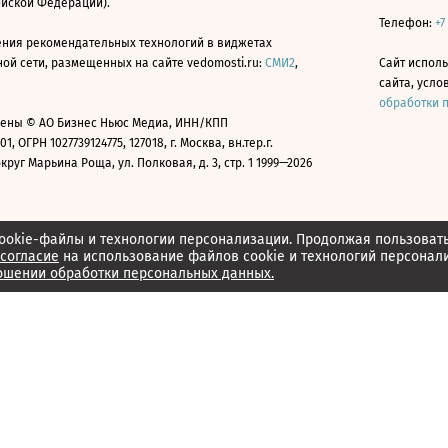
ийской Федерации).
Телефон:
+7
ния рекомендательных технологий в виджетах
й сети, размещенных на сайте vedomosti.ru:
СМИ2
,
Сайт испол
сайта, усл
обработки 
ены © АО Бизнес Ньюс Медиа, ИНН/КПП
01, ОГРН 1027739124775, 127018, г. Москва, вн.тер.г.
уг Марьина Роща, ул. Полковая, д. 3, стр. 1 1999—2026
ookie-файлы и технологии персонализации. Продолжая пользоват
согласие
на использование файлов cookie и технологий персонал
ошении обработки персональных данных.