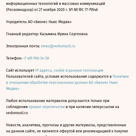
информационных технологий и массовых коммуникаций
(Роскомнадзор) от 27 ноября 2020 г. ЭЛ № ФС 77-79546
Учредитель: АО «Бизнес Ньюс Медиа»
Главный редактор: Казьмина Ирина Сергеевна
Электронная почта:
news@vedomosti.ru
Телефон:
+7 495 956-34-58
Сайт использует
IP адреса, cookie и данные геолокации
Пользователей сайта, условия использования содержатся в
Политике
в отношении обработки персональных данных АО «Бизнес Ньюс
Медиа»
Любое использование материалов допускается только при
соблюдении
правил перепечатки
и при наличии гиперссылки на
vedomosti.ru
Новости, аналитика, прогнозы и другие материалы, представленные
на данном сайте, не являются офертой или рекомендацией к покупке