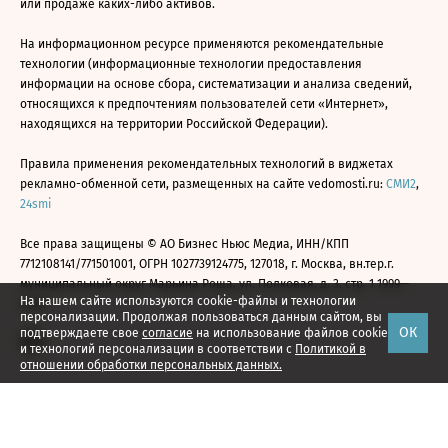
или продаже каких-либо активов.
На информационном ресурсе применяются рекомендательные
технологии (информационные технологии предоставления
информации на основе сбора, систематизации и анализа сведений,
относящихся к предпочтениям пользователей сети «Интернет»,
находящихся на территории Российской Федерации).
Правила применения рекомендательных технологий в виджетах
рекламно-обменной сети, размещенных на сайте vedomosti.ru:
СМИ2
,
24smi
Все права защищены © АО Бизнес Ньюс Медиа, ИНН/КПП
7712108141/771501001, ОГРН 1027739124775, 127018, г. Москва, вн.тер.г.
муниципальный округ Марьина Роща, ул. Полковая, д. 3, стр. 1 1999—
На нашем сайте используются cookie-файлы и технологии
2026
персонализации. Продолжая пользоваться данным сайтом, вы
ОК
подтверждаете свое
согласие
на использование файлов cookie
и технологий персонализации в соответствии с
Политикой в
отношении обработки персональных данных.