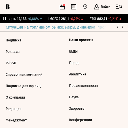
Войти
NY Бирж.
12,188
+0,88%
↑
IMOEX
2 281,1
-0,21%
↓
RTSI
882,71
-0,21%
↓
R
Ситуация на топливном рынке: меры, динамика, прогнозы
Выб
Наши проекты
Подписка
ВЕДЫ
Реклама
Город
РФРИТ
Аналитика
Справочник компаний
Промышленность
Подписка для юр.лиц
Наука
О компании
Здоровье
Редакция
Конференции
Менеджмент