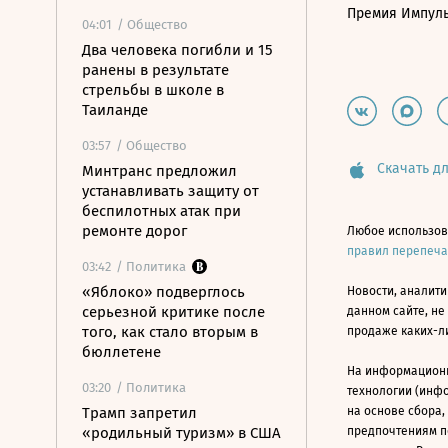
Премия Импул
04:01
/ Общество
Два человека погибли и 15
ранены в результате
стрельбы в школе в
Таиланде
03:57
/ Общество
Скачать дл
Минтранс предложил
устанавливать защиту от
беспилотных атак при
ремонте дорог
Любое использов
правил перепеч
03:42
/ Политика
«Яблоко» подверглось
Новости, аналити
серьезной критике после
данном сайте, не
того, как стало вторым в
продаже каких-л
бюллетене
На информацион
03:20
/ Политика
технологии (инф
Трамп запретил
на основе сбора,
«родильный туризм» в США
предпочтениям п