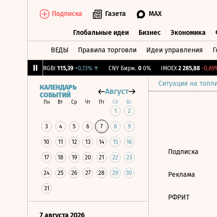
Подписка
Газета
MAX
Глобальные идеи
Бизнес
Экономика
ВЕДЫ
Правила торговли
Идеи управления
Г
Глобальные идеи
Бизнес
Экономик
56
-1,27%
↓
RGBI
115,39
+0,13%
↑
CNY Бирж.
0
0%
IMOEX
2 285,88
-0,69%
Ситуация на топл
КАЛЕНДАРЬ
Август
СОБЫТИЙ
Пн
Вт
Ср
Чт
Пт
Сб
Вс
1
2
3
4
5
6
7
8
9
10
11
12
13
14
15
16
Подписка
17
18
19
20
21
22
23
24
25
26
27
28
29
30
Реклама
31
РФРИТ
7 августа 2026