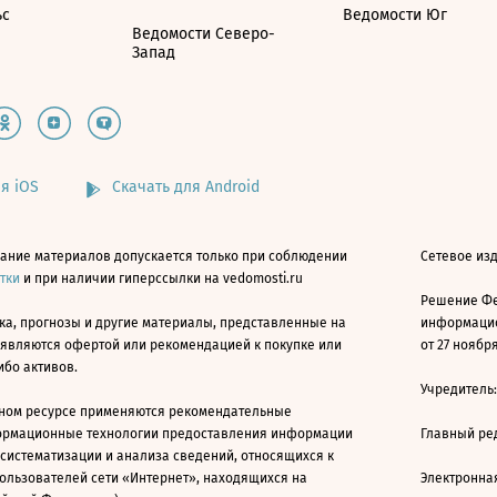
ьс
Ведомости Юг
Ведомости Северо-
Запад
я iOS
Скачать для Android
ание материалов допускается только при соблюдении
Сетевое изд
атки
и при наличии гиперссылки на vedomosti.ru
Решение Фе
ка, прогнозы и другие материалы, представленные на
информацио
 являются офертой или рекомендацией к покупке или
от 27 ноября
ибо активов.
Учредитель
ном ресурсе применяются рекомендательные
ормационные технологии предоставления информации
Главный ре
 систематизации и анализа сведений, относящихся к
ользователей сети «Интернет», находящихся на
Электронна