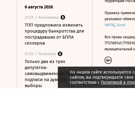
территории Росс
6 августа 2026
Правила примене
21:59
/ Экономика
рекламно-обменно
ТПП предложила изменить
INFOX
,
24smi
процедуру банкротства для
пострадавших от БПЛА
Все права защищ
селлеров
7712108141/7715010
муниципальный окр
21:55
/ Политика
Только два из трех
депутатов-
На нашем сайте используются c
самовыдвиженцев собрали
сайтом, вы подтверждаете свое
подписи на думские
соответствии с
Политикой в отн
выборы
21:53
/ Политика
56% россиян
определились, за кого
проголосуют на выборах в
Госдуму
21:50
/ Общество