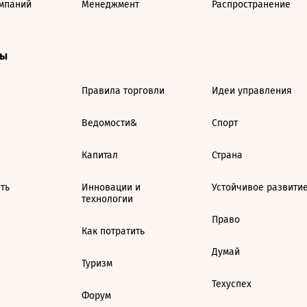
мпаний
Менеджмент
Распространение
ты
Правила торговли
Идеи управления
Ведомости&
Спорт
Капитал
Страна
ть
Инновации и
Устойчивое развити
технологии
Право
Как потратить
Думай
Туризм
Техуспех
Форум