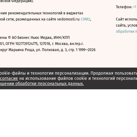
ийской Федерации).
Телефон:
+7
ния рекомендательных технологий в виджетах
й сети, размещенных на сайте vedomosti.ru:
СМИ2
,
Сайт испол
сайта, усл
обработки 
ены © АО Бизнес Ньюс Медиа, ИНН/КПП
01, ОГРН 1027739124775, 127018, г. Москва, вн.тер.г.
уг Марьина Роща, ул. Полковая, д. 3, стр. 1 1999—2026
ookie-файлы и технологии персонализации. Продолжая пользоват
согласие
на использование файлов cookie и технологий персонал
ошении обработки персональных данных.