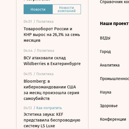
Справочник ко
Новости
Новости
компаний
04:51
/ Политика
Наши проек
Товарооборот России и
КНР вырос на 26,3% за семь
ВЕДЫ
месяцев
04:44
/ Политика
Город
ВСУ атаковали склад
Wildberries в Екатеринбурге
Аналитика
04:15
/ Политика
Промышленнос
Bloomberg: в
киберкомандовании США
Наука
за месяц произошла серия
самоубийств
Здоровье
04:13
/
Как потратить
Эстетика звука: KEF
Конференции
представила беспроводную
систему LS Luxe