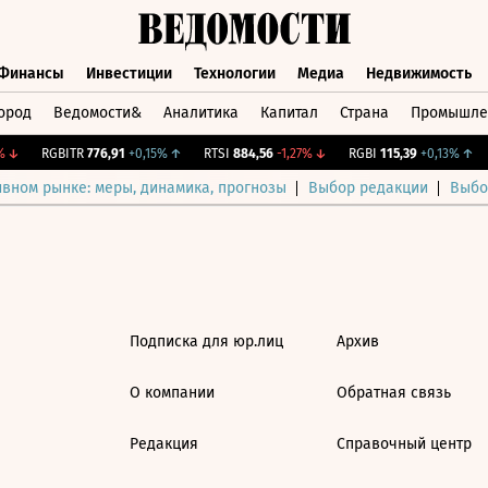
Финансы
Инвестиции
Технологии
Медиа
Недвижимость
ород
Ведомости&
Аналитика
Капитал
Страна
Промышле
а
Финансы
Инвестиции
Технологии
Медиа
Недвижимос
↓
RGBITR
776,91
+0,15%
↑
RTSI
884,56
-1,27%
↓
RGBI
115,39
+0,13%
↑
ивном рынке: меры, динамика, прогнозы
Выбор редакции
Выбо
Подписка для юр.лиц
Архив
О компании
Обратная связь
Редакция
Справочный центр