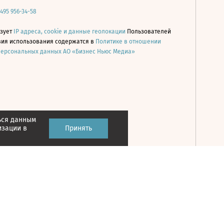
 495 956-34-58
ьзует
IP адреса, cookie и данные геолокации
Пользователей
овия использования содержатся в
Политике в отношении
персональных данных АО «Бизнес Ньюс Медиа»
ься данным
Принять
изации в