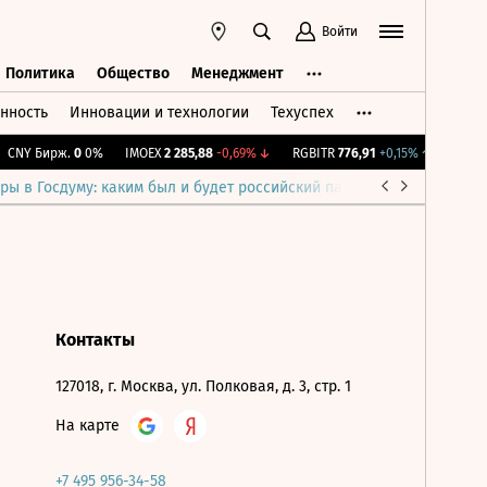
Войти
Политика
Общество
Менеджмент
нность
Инновации и технологии
Техуспех
ть
Политика
Общество
Менеджмент
CNY Бирж.
0
0%
IMOEX
2 285,88
-0,69%
↓
RGBITR
776,91
+0,15%
↑
RTSI
8
ры в Госдуму: каким был и будет российский парламент
Война н
Контакты
127018, г. Москва, ул. Полковая, д. 3, стр. 1
На карте
+7 495 956-34-58