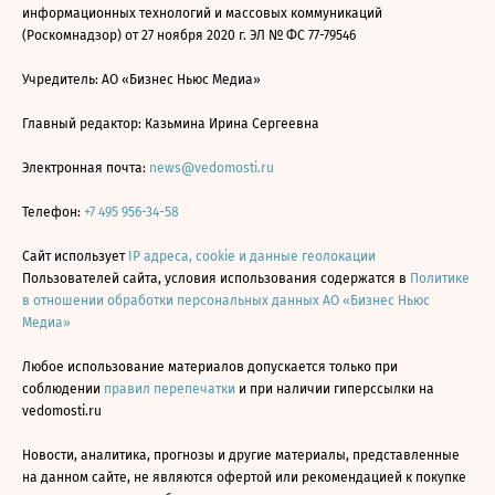
информационных технологий и массовых коммуникаций
(Роскомнадзор) от 27 ноября 2020 г. ЭЛ № ФС 77-79546
Учредитель: АО «Бизнес Ньюс Медиа»
Главный редактор: Казьмина Ирина Сергеевна
Электронная почта:
news@vedomosti.ru
Телефон:
+7 495 956-34-58
Сайт использует
IP адреса, cookie и данные геолокации
Пользователей сайта, условия использования содержатся в
Политике
в отношении обработки персональных данных АО «Бизнес Ньюс
Медиа»
Любое использование материалов допускается только при
соблюдении
правил перепечатки
и при наличии гиперссылки на
vedomosti.ru
Новости, аналитика, прогнозы и другие материалы, представленные
на данном сайте, не являются офертой или рекомендацией к покупке