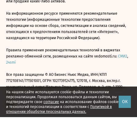
или продаже каких-либо активов.
На информационном ресурсе применяются рекомендательные
технологии (информационные технологии предоставления
информации на основе сбора, систематизации и анализа сведений,
относящихся к предпочтениям пользователей сети «Интернет»,
находящихся на территории Российской Федерации).
Правила применения рекомендательных технологий в виджетах
рекламно-обменной сети, размещенных на сайте vedomosti.ru:
СМИ2
,
24smi
Все права защищены © АО Бизнес Ньюс Медиа, ИНН/КПП
7712108141/771501001, ОГРН 1027739124775, 127018, г. Москва, вн.тер.г.
муниципальный округ Марьина Роща, ул. Полковая, д. 3, стр. 1 1999—
На нашем сайте используются cookie-файлы и технологии
2026
персонализации. Продолжая пользоваться данным сайтом, вы
ОК
подтверждаете свое
согласие
на использование файлов cookie
и технологий персонализации в соответствии с
Политикой в
отношении обработки персональных данных.