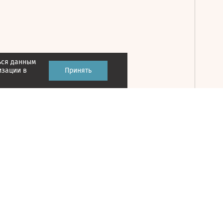
ься данным
Принять
изации в