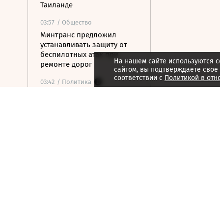
Таиланде
03:57
/ Общество
Минтранс предложил
устанавливать защиту от
беспилотных атак при
На нашем сайте используются c
ремонте дорог
сайтом, вы подтверждаете свое
соответствии с
Политикой в отн
03:42
/ Политика
«Яблоко» подверглось
серьезной критике после
того, как стало вторым в
бюллетене
03:20
/ Политика
Трамп запретил
«родильный туризм» в США
6 августа 2026
21:59
/ Экономика
ТПП предложила изменить