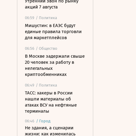
Утренний звон по рынку
акций 7 августа
06:59
/ Политика
Мишустин: в ЕАЭС будут
единые правила торговли
для маркетплейсов
06:56
/ Общество
В Москве задержали свыше
20 человек за работу в
нелегальных
криптообменниках
06:49
/ Политика
ТАСС: хакеры в России
нашли материалы об
атаках ВСУ на нефтяные
терминалы
06:46
/
Город
Не здания, а сценарии
жизни: как изменилась