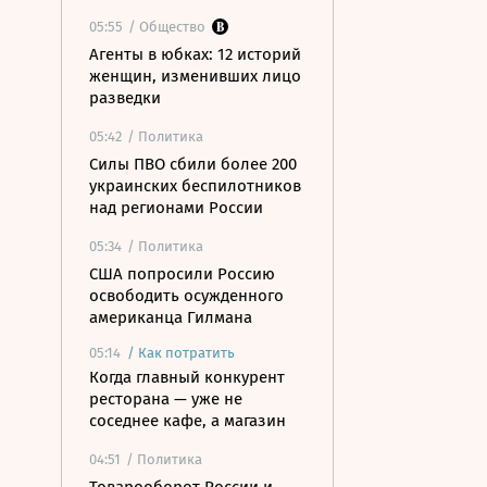
05:55
/ Общество
Агенты в юбках: 12 историй
женщин, изменивших лицо
разведки
05:42
/ Политика
Силы ПВО сбили более 200
украинских беспилотников
над регионами России
05:34
/ Политика
США попросили Россию
освободить осужденного
американца Гилмана
05:14
/
Как потратить
Когда главный конкурент
ресторана — уже не
соседнее кафе, а магазин
04:51
/ Политика