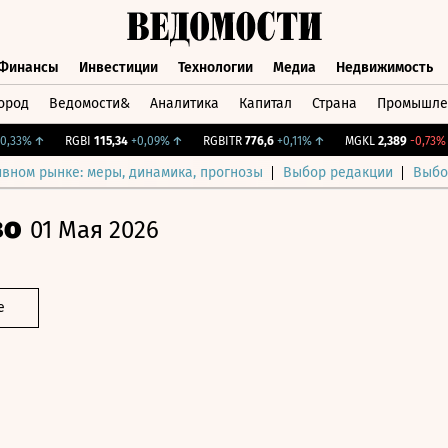
Финансы
Инвестиции
Технологии
Медиа
Недвижимость
ород
Ведомости&
Аналитика
Капитал
Страна
Промышле
а
Финансы
Инвестиции
Технологии
Медиа
Недвижимос
3%
↑
RGBI
115,34
+0,09%
↑
RGBITR
776,6
+0,11%
↑
MGKL
2,389
-0,73%
↓
ивном рынке: меры, динамика, прогнозы
Выбор редакции
Выбо
во
01 Мая 2026
е