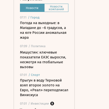
Новости
Новости
компаний
07:11
/
Город
Погода на выходные: в
Магадане до –6 градусов, а
на юге России аномальная
жара
07:09
/ Политика
Мишустин: ключевые
показатели ЕАЭС выросли,
несмотря на глобальные
вызовы
07:01
/
Спорт
Прыгун в воду Терновой
взял второе золото на
Евро, «Реал» переподписал
Винисиуса
07:01
/ Инвестиции