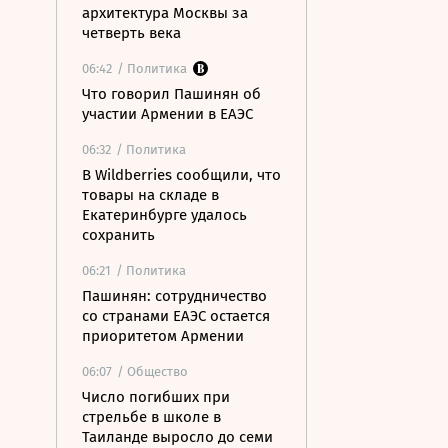
архитектура Москвы за
четверть века
06:42
/ Политика
Что говорил Пашинян об
участии Армении в ЕАЭС
06:32
/ Политика
В Wildberries сообщили, что
товары на складе в
Екатеринбурге удалось
сохранить
06:21
/ Политика
Пашинян: сотрудничество
со странами ЕАЭС остается
приоритетом Армении
06:07
/ Общество
Число погибших при
стрельбе в школе в
Таиланде выросло до семи