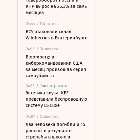
Товарооборот России и
КНР вырос на 26,3% за семь
месяцев
04:44
/ Политика
ВСУ атаковали склад
Wildberries в Екатеринбурге
04:15
/ Политика
Bloomberg: в
киберкомандовании США
за месяц произошла серия
самоубийств
04:13
/
Как потратить
Эстетика звука: KEF
представила беспроводную
систему LS Luxe
04:01
/ Общество
Два человека погибли и 15
ранены в результате
стрельбы в школе в