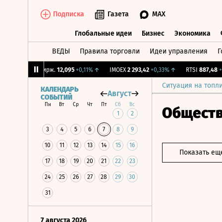
Подписка
Газета
MAX
Глобальные идеи
Бизнес
Экономика
ВЕДЫ
Правила торговли
Идеи управления
Г
Глобальные идеи
Бизнес
Экономик
↓
CNY Бирж.
12,095
+0,11%
↑
IMOEX
2 293,42
+0,33%
↑
RTSI
887,48
+0,3
Ситуация на топл
КАЛЕНДАРЬ
Август
СОБЫТИЙ
Пн
Вт
Ср
Чт
Пт
Сб
Вс
Общест
1
2
3
4
5
6
7
8
9
10
11
12
13
14
15
16
Показать ещ
17
18
19
20
21
22
23
24
25
26
27
28
29
30
31
7 августа 2026