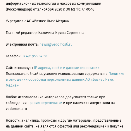
информационных технологий и массовых коммуникаций
(Роскомнадзор) от 27 ноября 2020 г. ЭЛ № ФС 77-79546
Учредитель: АО «Бизнес Ньюс Медиа»
Главный редактор: Казьмина Ирина Сергеевна
Электронная почта:
news@vedomosti.ru
Телефон:
+7 495 956-34-58
Сайт использует
IP адреса, cookie и данные геолокации
Пользователей сайта, условия использования содержатся в
Политике
в отношении обработки персональных данных АО «Бизнес Ньюс
Медиа»
Любое использование материалов допускается только при
соблюдении
правил перепечатки
и при наличии гиперссылки на
vedomosti.ru
Новости, аналитика, прогнозы и другие материалы, представленные
на данном сайте, не являются офертой или рекомендацией к покупке