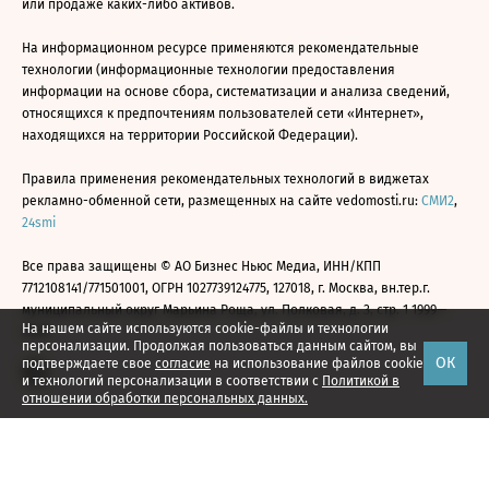
или продаже каких-либо активов.
На информационном ресурсе применяются рекомендательные
технологии (информационные технологии предоставления
информации на основе сбора, систематизации и анализа сведений,
относящихся к предпочтениям пользователей сети «Интернет»,
находящихся на территории Российской Федерации).
Правила применения рекомендательных технологий в виджетах
рекламно-обменной сети, размещенных на сайте vedomosti.ru:
СМИ2
,
24smi
Все права защищены © АО Бизнес Ньюс Медиа, ИНН/КПП
7712108141/771501001, ОГРН 1027739124775, 127018, г. Москва, вн.тер.г.
муниципальный округ Марьина Роща, ул. Полковая, д. 3, стр. 1 1999—
На нашем сайте используются cookie-файлы и технологии
2026
персонализации. Продолжая пользоваться данным сайтом, вы
ОК
подтверждаете свое
согласие
на использование файлов cookie
и технологий персонализации в соответствии с
Политикой в
отношении обработки персональных данных.