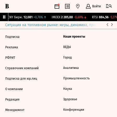
Войти
↓
CNY Бирж.
12,081
+0,76%
↑
IMOEX
2 285,88
-0,69%
↓
RTSI
884,56
-1,27%
Ситуация на топливном рынке: меры, динамика, прогнозы
Выб
Наши проекты
Подписка
ВЕДЫ
Реклама
Город
РФРИТ
Аналитика
Справочник компаний
Промышленность
Подписка для юр.лиц
Наука
О компании
Здоровье
Редакция
Конференции
Менеджмент