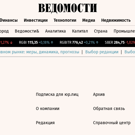
Финансы
Инвестиции
Технологии
Медиа
Недвижимость
ород
Ведомости&
Аналитика
Капитал
Страна
Промышле
а
Финансы
Инвестиции
Технологии
Медиа
Недвижимос
,27%
↓
RGBI
115,35
+0,18%
↑
RGBITR
776,42
+0,21%
↑
SBER
284,75
-1,02%
ивном рынке: меры, динамика, прогнозы
Выбор редакции
Выбо
Подписка для юр.лиц
Архив
О компании
Обратная связь
Редакция
Справочный центр