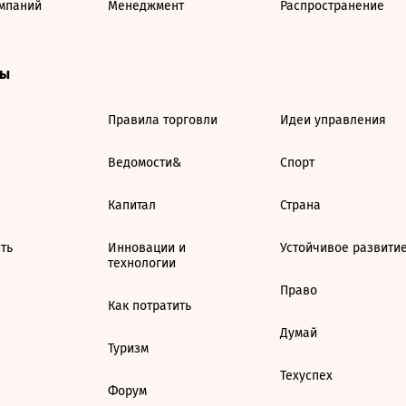
мпаний
Менеджмент
Распространение
ты
Правила торговли
Идеи управления
Ведомости&
Спорт
Капитал
Страна
ть
Инновации и
Устойчивое развити
технологии
Право
Как потратить
Думай
Туризм
Техуспех
Форум