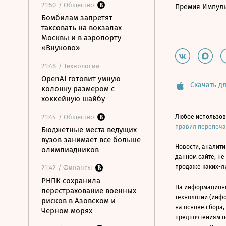
21:50
/ Общество
Премия Импул
Бомбилам запретят
таксовать на вокзалах
Москвы и в аэропорту
«Внуково»
21:48
/ Технологии
OpenAI готовит умную
Скачать дл
колонку размером с
хоккейную шайбу
21:44
/ Общество
Любое использов
правил перепеч
Бюджетные места ведущих
вузов занимает все больше
Новости, аналити
олимпиадников
данном сайте, не
продаже каких-л
21:42
/ Финансы
РНПК сохранила
На информацион
перестрахование военных
технологии (инф
рисков в Азовском и
на основе сбора,
Черном морях
предпочтениям п