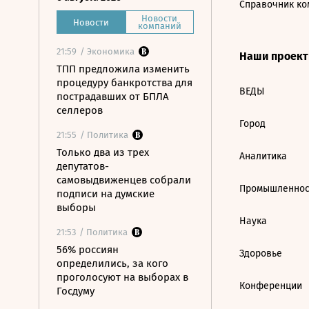
Справочник ко
Новости
Новости
компаний
21:59
/ Экономика
Наши проек
ТПП предложила изменить
процедуру банкротства для
ВЕДЫ
пострадавших от БПЛА
селлеров
Город
21:55
/ Политика
Только два из трех
Аналитика
депутатов-
самовыдвиженцев собрали
Промышленнос
подписи на думские
выборы
Наука
21:53
/ Политика
56% россиян
Здоровье
определились, за кого
проголосуют на выборах в
Конференции
Госдуму