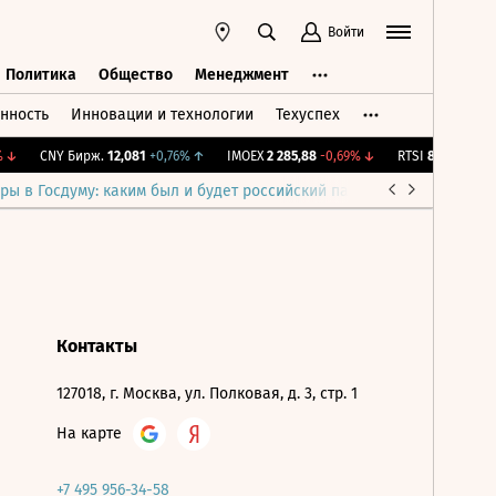
Войти
Политика
Общество
Менеджмент
нность
Инновации и технологии
Техуспех
ть
Политика
Общество
Менеджмент
↓
CNY Бирж.
12,081
+0,76%
↑
IMOEX
2 285,88
-0,69%
↓
RTSI
884,56
-1,27
ры в Госдуму: каким был и будет российский парламент
Война н
Контакты
127018, г. Москва, ул. Полковая, д. 3, стр. 1
На карте
+7 495 956-34-58