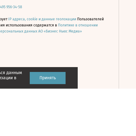
 495 956-34-58
ьзует
IP адреса, cookie и данные геолокации
Пользователей
овия использования содержатся в
Политике в отношении
персональных данных АО «Бизнес Ньюс Медиа»
ься данным
Принять
изации в