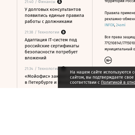
территории Росс
21:40
/ Финансы
У долговых консультантов
Правила примене
появились единые правила
рекламно-обменно
работы с должниками
INFOX
,
24smi
21:38
/ Технологии
Все права защищ
Адаптация IT-систем под
7712108141/7715010
российские сертификаты
муниципальный окр
безопасности потребует
вложений
21:34
/ Технологии
На нашем сайте используются c
«Мойофис» закрыл офисы
сайтом, вы подтверждаете свое
в Петербурге и Иннополисе
соответствии с
Политикой в отн
21:33
/ Политика
Россия поддержала
расширение
авиасообщения с
Казахстаном
21:28
/ Недвижимость