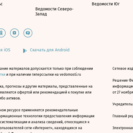
ьс
Ведомости Юг
Ведомости Северо-
Запад
я iOS
Скачать для Android
ание материалов допускается только при соблюдении
Сетевое изд
атки
и при наличии гиперссылки на vedomosti.ru
Решение Фе
ка, прогнозы и другие материалы, представленные на
информацио
 являются офертой или рекомендацией к покупке или
от 27 ноября
ибо активов.
Учредитель
ном ресурсе применяются рекомендательные
ормационные технологии предоставления информации
Главный ре
 систематизации и анализа сведений, относящихся к
ользователей сети «Интернет», находящихся на
Электронна