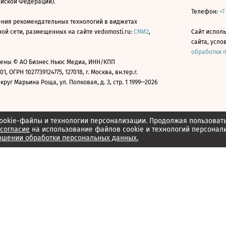
ийской Федерации).
Телефон:
+7
ния рекомендательных технологий в виджетах
й сети, размещенных на сайте vedomosti.ru:
СМИ2
,
Сайт испол
сайта, усл
обработки 
ены © АО Бизнес Ньюс Медиа, ИНН/КПП
01, ОГРН 1027739124775, 127018, г. Москва, вн.тер.г.
уг Марьина Роща, ул. Полковая, д. 3, стр. 1 1999—2026
ookie-файлы и технологии персонализации. Продолжая пользоват
согласие
на использование файлов cookie и технологий персонал
ошении обработки персональных данных.