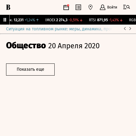
Войти
Бирж.
12,231
+1,24%
↑
IMOEX
2 274,3
-0,51%
↓
RTSI
871,95
-1,43%
↓
RGBI
Ситуация на топливном рынке: меры, динамика, прогнозы
Выб
Общество
20 Апреля 2020
Показать еще