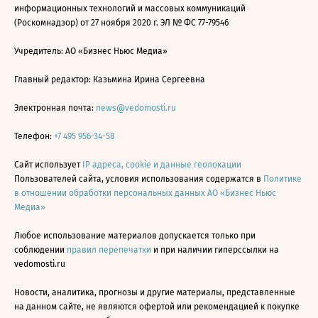
информационных технологий и массовых коммуникаций
(Роскомнадзор) от 27 ноября 2020 г. ЭЛ № ФС 77-79546
Учредитель: АО «Бизнес Ньюс Медиа»
Главный редактор: Казьмина Ирина Сергеевна
Электронная почта:
news@vedomosti.ru
Телефон:
+7 495 956-34-58
Сайт использует
IP адреса, cookie и данные геолокации
Пользователей сайта, условия использования содержатся в
Политике
в отношении обработки персональных данных АО «Бизнес Ньюс
Медиа»
Любое использование материалов допускается только при
соблюдении
правил перепечатки
и при наличии гиперссылки на
vedomosti.ru
Новости, аналитика, прогнозы и другие материалы, представленные
на данном сайте, не являются офертой или рекомендацией к покупке