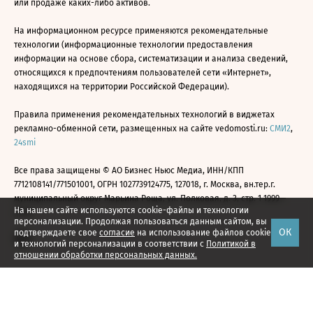
или продаже каких-либо активов.
На информационном ресурсе применяются рекомендательные
технологии (информационные технологии предоставления
информации на основе сбора, систематизации и анализа сведений,
относящихся к предпочтениям пользователей сети «Интернет»,
находящихся на территории Российской Федерации).
Правила применения рекомендательных технологий в виджетах
рекламно-обменной сети, размещенных на сайте vedomosti.ru:
СМИ2
,
24smi
Все права защищены © АО Бизнес Ньюс Медиа, ИНН/КПП
7712108141/771501001, ОГРН 1027739124775, 127018, г. Москва, вн.тер.г.
муниципальный округ Марьина Роща, ул. Полковая, д. 3, стр. 1 1999—
На нашем сайте используются cookie-файлы и технологии
2026
персонализации. Продолжая пользоваться данным сайтом, вы
ОК
подтверждаете свое
согласие
на использование файлов cookie
и технологий персонализации в соответствии с
Политикой в
отношении обработки персональных данных.