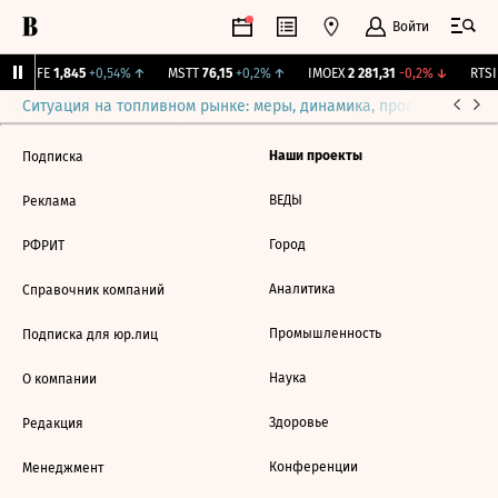
Войти
LIFE
1,845
+0,54%
↑
MSTT
76,15
+0,2%
↑
IMOEX
2 281,31
-0,2%
↓
RTSI
Ситуация на топливном рынке: меры, динамика, прогнозы
Выб
Наши проекты
Подписка
ВЕДЫ
Реклама
Город
РФРИТ
Аналитика
Справочник компаний
Промышленность
Подписка для юр.лиц
Наука
О компании
Здоровье
Редакция
Конференции
Менеджмент