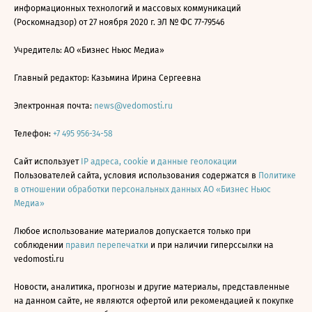
информационных технологий и массовых коммуникаций
(Роскомнадзор) от 27 ноября 2020 г. ЭЛ № ФС 77-79546
Учредитель: АО «Бизнес Ньюс Медиа»
Главный редактор: Казьмина Ирина Сергеевна
Электронная почта:
news@vedomosti.ru
Телефон:
+7 495 956-34-58
Сайт использует
IP адреса, cookie и данные геолокации
Пользователей сайта, условия использования содержатся в
Политике
в отношении обработки персональных данных АО «Бизнес Ньюс
Медиа»
Любое использование материалов допускается только при
соблюдении
правил перепечатки
и при наличии гиперссылки на
vedomosti.ru
Новости, аналитика, прогнозы и другие материалы, представленные
на данном сайте, не являются офертой или рекомендацией к покупке