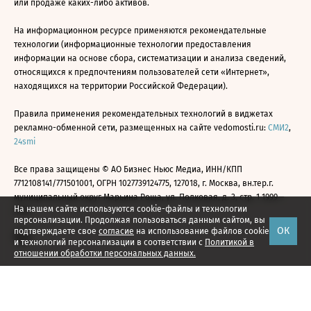
или продаже каких-либо активов.
На информационном ресурсе применяются рекомендательные
технологии (информационные технологии предоставления
информации на основе сбора, систематизации и анализа сведений,
относящихся к предпочтениям пользователей сети «Интернет»,
находящихся на территории Российской Федерации).
Правила применения рекомендательных технологий в виджетах
рекламно-обменной сети, размещенных на сайте vedomosti.ru:
СМИ2
,
24smi
Все права защищены © АО Бизнес Ньюс Медиа, ИНН/КПП
7712108141/771501001, ОГРН 1027739124775, 127018, г. Москва, вн.тер.г.
муниципальный округ Марьина Роща, ул. Полковая, д. 3, стр. 1 1999—
На нашем сайте используются cookie-файлы и технологии
2026
персонализации. Продолжая пользоваться данным сайтом, вы
ОК
подтверждаете свое
согласие
на использование файлов cookie
и технологий персонализации в соответствии с
Политикой в
отношении обработки персональных данных.