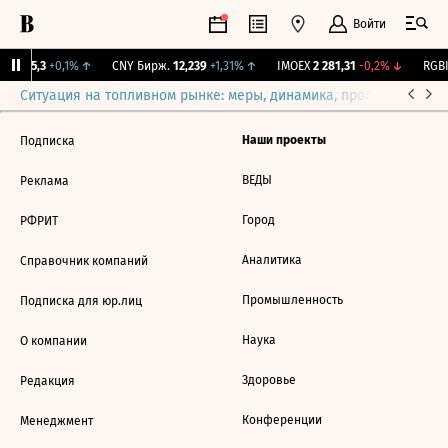
Войти
BI
115,3
+0,1%
↑
CNY Бирж.
12,239
+1,31%
↑
IMOEX
2 281,31
-0,2%
↓
RGBI
Ситуация на топливном рынке: меры, динамика, прогнозы
Выб
Наши проекты
Подписка
ВЕДЫ
Реклама
Город
РФРИТ
Аналитика
Справочник компаний
Промышленность
Подписка для юр.лиц
Наука
О компании
Здоровье
Редакция
Конференции
Менеджмент