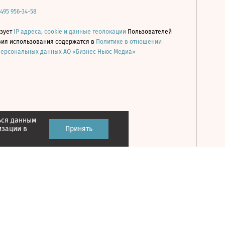
 495 956-34-58
ьзует
IP адреса, cookie и данные геолокации
Пользователей
овия использования содержатся в
Политике в отношении
персональных данных АО «Бизнес Ньюс Медиа»
ься данным
Принять
изации в