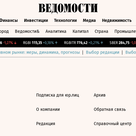
Финансы
Инвестиции
Технологии
Медиа
Недвижимость
ород
Ведомости&
Аналитика
Капитал
Страна
Промышле
а
Финансы
Инвестиции
Технологии
Медиа
Недвижимос
-1,27%
↓
RGBI
115,35
+0,18%
↑
RGBITR
776,42
+0,21%
↑
SBER
284,75
-1,0
ивном рынке: меры, динамика, прогнозы
Выбор редакции
Выбо
Подписка для юр.лиц
Архив
О компании
Обратная связь
Редакция
Справочный центр