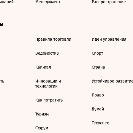
мпаний
Менеджмент
Распространение
ты
Правила торговли
Идеи управления
Ведомости&
Спорт
Капитал
Страна
ть
Инновации и
Устойчивое развити
технологии
Право
Как потратить
Думай
Туризм
Техуспех
Форум