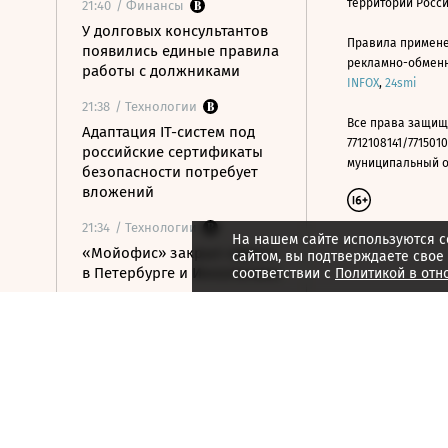
территории Росс
21:40
/ Финансы
У долговых консультантов
Правила примене
появились единые правила
рекламно-обменно
работы с должниками
INFOX
,
24smi
21:38
/ Технологии
Все права защищ
Адаптация IT-систем под
7712108141/7715010
российские сертификаты
муниципальный окр
безопасности потребует
вложений
21:34
/ Технологии
На нашем сайте используются c
«Мойофис» закрыл офисы
сайтом, вы подтверждаете свое
в Петербурге и Иннополисе
соответствии с
Политикой в отн
21:33
/ Политика
Россия поддержала
расширение
авиасообщения с
Казахстаном
21:28
/ Недвижимость