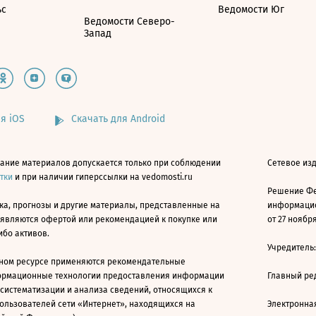
ьс
Ведомости Юг
Ведомости Северо-
Запад
я iOS
Скачать для Android
ание материалов допускается только при соблюдении
Сетевое изд
атки
и при наличии гиперссылки на vedomosti.ru
Решение Фе
ка, прогнозы и другие материалы, представленные на
информацио
 являются офертой или рекомендацией к покупке или
от 27 ноября
ибо активов.
Учредитель
ном ресурсе применяются рекомендательные
ормационные технологии предоставления информации
Главный ре
 систематизации и анализа сведений, относящихся к
ользователей сети «Интернет», находящихся на
Электронна