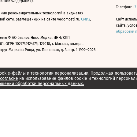
ийской Федерации).
Телефон:
+7
ния рекомендательных технологий в виджетах
й сети, размещенных на сайте vedomosti.ru:
СМИ2
,
Сайт испол
сайта, усл
обработки 
ены © АО Бизнес Ньюс Медиа, ИНН/КПП
01, ОГРН 1027739124775, 127018, г. Москва, вн.тер.г.
уг Марьина Роща, ул. Полковая, д. 3, стр. 1 1999—2026
ookie-файлы и технологии персонализации. Продолжая пользоват
согласие
на использование файлов cookie и технологий персонал
ошении обработки персональных данных.