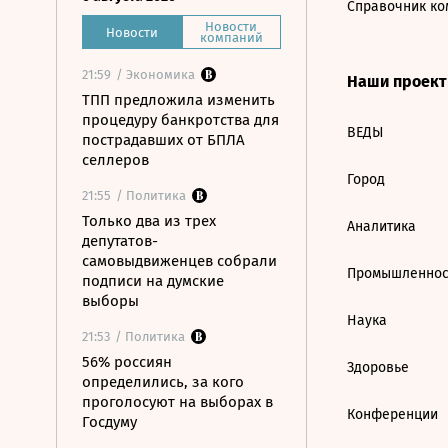
Справочник ко
Новости
Новости
компаний
21:59
/ Экономика
Наши проек
ТПП предложила изменить
процедуру банкротства для
ВЕДЫ
пострадавших от БПЛА
селлеров
Город
21:55
/ Политика
Только два из трех
Аналитика
депутатов-
самовыдвиженцев собрали
Промышленнос
подписи на думские
выборы
Наука
21:53
/ Политика
56% россиян
Здоровье
определились, за кого
проголосуют на выборах в
Конференции
Госдуму