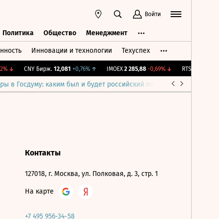
Войти
Политика
Общество
Менеджмент
нность
Инновации и технологии
Техуспех
ть
Политика
Общество
Менеджмент
2%
↓
CNY Бирж.
12,081
+0,76%
↑
IMOEX
2 285,88
-0,69%
↓
RTSI
884,56
-1,
ры в Госдуму: каким был и будет российский парламент
Война н
Контакты
127018, г. Москва, ул. Полковая, д. 3, стр. 1
На карте
+7 495 956-34-58