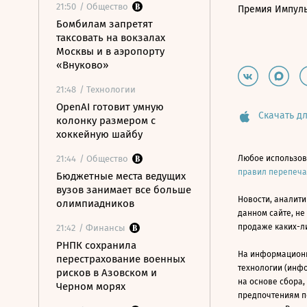
21:50
/ Общество
Премия Импул
Бомбилам запретят
таксовать на вокзалах
Москвы и в аэропорту
«Внуково»
21:48
/ Технологии
OpenAI готовит умную
Скачать дл
колонку размером с
хоккейную шайбу
21:44
/ Общество
Любое использов
правил перепеч
Бюджетные места ведущих
вузов занимает все больше
Новости, аналити
олимпиадников
данном сайте, не
продаже каких-л
21:42
/ Финансы
РНПК сохранила
На информацион
перестрахование военных
технологии (инф
рисков в Азовском и
на основе сбора,
Черном морях
предпочтениям п