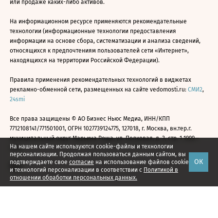
или продаже каких-либо активов.
На информационном ресурсе применяются рекомендательные
технологии (информационные технологии предоставления
информации на основе сбора, систематизации и анализа сведений,
относящихся к предпочтениям пользователей сети «Интернет»,
находящихся на территории Российской Федерации).
Правила применения рекомендательных технологий в виджетах
рекламно-обменной сети, размещенных на сайте vedomosti.ru:
СМИ2
,
24smi
Все права защищены © АО Бизнес Ньюс Медиа, ИНН/КПП
7712108141/771501001, ОГРН 1027739124775, 127018, г. Москва, вн.тер.г.
муниципальный округ Марьина Роща, ул. Полковая, д. 3, стр. 1 1999—
На нашем сайте используются cookie-файлы и технологии
2026
персонализации. Продолжая пользоваться данным сайтом, вы
ОК
подтверждаете свое
согласие
на использование файлов cookie
и технологий персонализации в соответствии с
Политикой в
отношении обработки персональных данных.