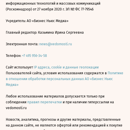
информационных технологий и массовых коммуникаций
(Роскомнадзор) от 27 ноября 2020 г. ЭЛ № ФС 77-79546
Учредитель: АО «Бизнес Ньюс Медиа»
Главный редактор: Казьмина Ирина Сергеевна
Электронная почта:
news@vedomosti.ru
Телефон:
+7 495 956-34-58
Сайт использует
IP адреса, cookie и данные геолокации
Пользователей сайта, условия использования содержатся в
Политике
в отношении обработки персональных данных АО «Бизнес Ньюс
Медиа»
Любое использование материалов допускается только при
соблюдении
правил перепечатки
и при наличии гиперссылки на
vedomosti.ru
Новости, аналитика, прогнозы и другие материалы, представленные
на данном сайте, не являются офертой или рекомендацией к покупке