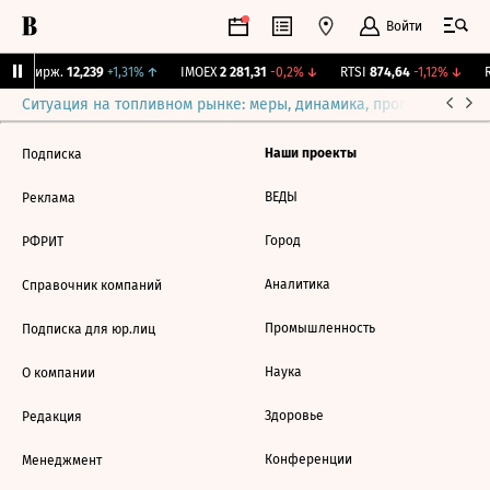
Войти
CNY Бирж.
12,239
+1,31%
↑
IMOEX
2 281,31
-0,2%
↓
RTSI
874,64
-1,12%
↓
R
Ситуация на топливном рынке: меры, динамика, прогнозы
Выб
Наши проекты
Подписка
ВЕДЫ
Реклама
Город
РФРИТ
Аналитика
Справочник компаний
Промышленность
Подписка для юр.лиц
Наука
О компании
Здоровье
Редакция
Конференции
Менеджмент