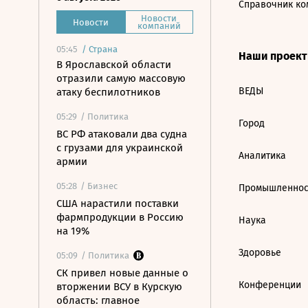
Справочник ко
Новости
Новости
компаний
05:45
/
Страна
Наши проек
В Ярославской области
отразили самую массовую
ВЕДЫ
атаку беспилотников
05:29
/ Политика
Город
ВС РФ атаковали два судна
с грузами для украинской
Аналитика
армии
05:28
/ Бизнес
Промышленнос
США нарастили поставки
фармпродукции в Россию
Наука
на 19%
Здоровье
05:09
/ Политика
СК привел новые данные о
Конференции
вторжении ВСУ в Курскую
область: главное