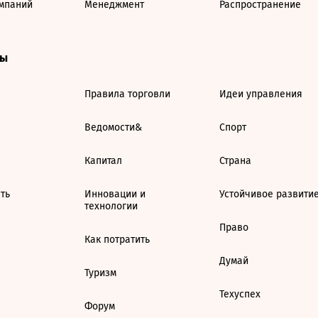
мпаний
Менеджмент
Распространение
ты
Правила торговли
Идеи управления
Ведомости&
Спорт
Капитал
Страна
ть
Инновации и
Устойчивое развити
технологии
Право
Как потратить
Думай
Туризм
Техуспех
Форум