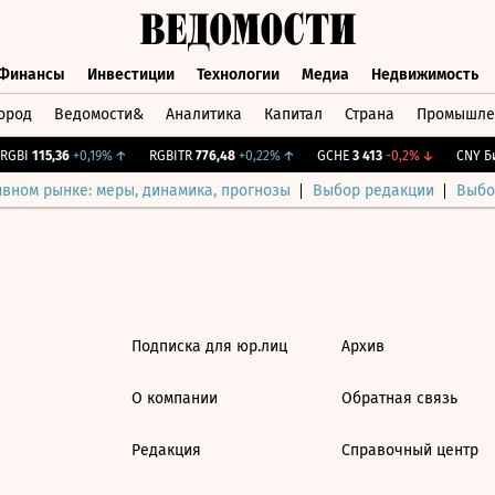
Финансы
Инвестиции
Технологии
Медиа
Недвижимость
ород
Ведомости&
Аналитика
Капитал
Страна
Промышле
а
Финансы
Инвестиции
Технологии
Медиа
Недвижимос
GBI
115,36
+0,19%
↑
RGBITR
776,48
+0,22%
↑
GCHE
3 413
-0,2%
↓
CNY Би
ивном рынке: меры, динамика, прогнозы
Выбор редакции
Выбо
Подписка для юр.лиц
Архив
О компании
Обратная связь
Редакция
Справочный центр