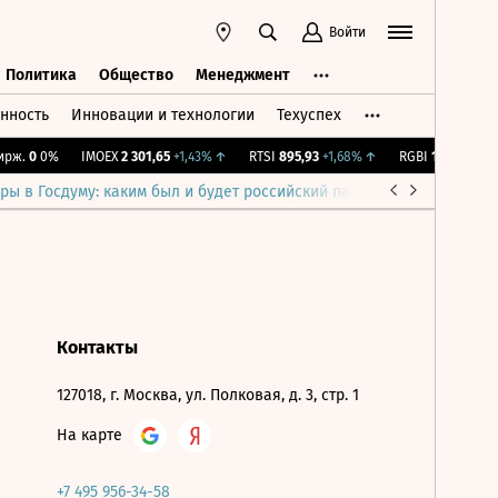
Войти
Политика
Общество
Менеджмент
нность
Инновации и технологии
Техуспех
ть
Политика
Общество
Менеджмент
рж.
0
0%
IMOEX
2 301,65
+1,43%
↑
RTSI
895,93
+1,68%
↑
RGBI
115,36
+0,19
ры в Госдуму: каким был и будет российский парламент
Война н
Контакты
127018, г. Москва, ул. Полковая, д. 3, стр. 1
На карте
+7 495 956-34-58