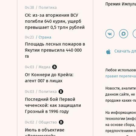
Премия Импул
04:38
/ Политика
СК: из-за вторжения ВСУ
погибли 640 курян, ущерб
превышает 0,5 трлн рублей
04:23
/
Страна
Площадь лесных пожаров в
Якутии превысила 440 000
Скачать дл
га
04:03
/ Медиа
Любое использов
От Коннери до Крейга:
правил перепеч
агент 007 в лицах
Новости, аналити
04:03
/ Политика
данном сайте, не
Последний бой Первой
продаже каких-л
чеченской: как защищали
Грозный в 1996 году
На информацион
технологии (инф
04:02
/ Общество
на основе сбора,
Июль в объективе
предпочтениям п