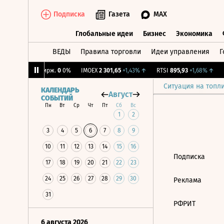
Подписка
Газета
MAX
Глобальные идеи
Бизнес
Экономика
ВЕДЫ
Правила торговли
Идеи управления
Г
Глобальные идеи
Бизнес
Экономик
2%
↓
CNY Бирж.
0
0%
IMOEX
2 301,65
+1,43%
↑
RTSI
895,93
+1,68%
↑
R
Ситуация на топл
КАЛЕНДАРЬ
Август
СОБЫТИЙ
Пн
Вт
Ср
Чт
Пт
Сб
Вс
1
2
3
4
5
6
7
8
9
10
11
12
13
14
15
16
Подписка
17
18
19
20
21
22
23
24
25
26
27
28
29
30
Реклама
31
РФРИТ
6 августа 2026