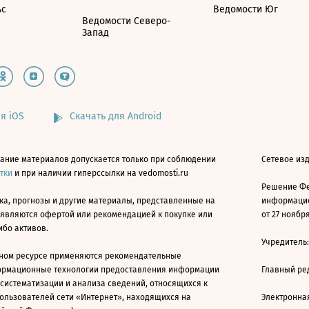
ьс
Ведомости Юг
Ведомости Северо-
Запад
я iOS
Скачать для Android
ание материалов допускается только при соблюдении
Сетевое изд
атки
и при наличии гиперссылки на vedomosti.ru
Решение Фе
ка, прогнозы и другие материалы, представленные на
информацио
 являются офертой или рекомендацией к покупке или
от 27 ноября
ибо активов.
Учредитель
ном ресурсе применяются рекомендательные
ормационные технологии предоставления информации
Главный ре
 систематизации и анализа сведений, относящихся к
ользователей сети «Интернет», находящихся на
Электронна