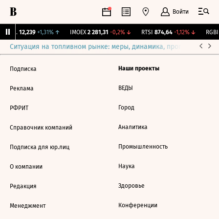
Войти
Бирж.
12,239
+1,31%
↑
IMOEX
2 281,31
-0,2%
↓
RTSI
874,64
-1,12%
↓
RGBI
Ситуация на топливном рынке: меры, динамика, прогнозы
Выб
Наши проекты
Подписка
ВЕДЫ
Реклама
Город
РФРИТ
Аналитика
Справочник компаний
Промышленность
Подписка для юр.лиц
Наука
О компании
Здоровье
Редакция
Конференции
Менеджмент