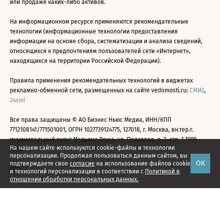
или продаже каких-либо активов.
На информационном ресурсе применяются рекомендательные
технологии (информационные технологии предоставления
информации на основе сбора, систематизации и анализа сведений,
относящихся к предпочтениям пользователей сети «Интернет»,
находящихся на территории Российской Федерации).
Правила применения рекомендательных технологий в виджетах
рекламно-обменной сети, размещенных на сайте vedomosti.ru:
СМИ2
,
24smi
Все права защищены © АО Бизнес Ньюс Медиа, ИНН/КПП
7712108141/771501001, ОГРН 1027739124775, 127018, г. Москва, вн.тер.г.
муниципальный округ Марьина Роща, ул. Полковая, д. 3, стр. 1 1999—
На нашем сайте используются cookie-файлы и технологии
2026
персонализации. Продолжая пользоваться данным сайтом, вы
ОК
подтверждаете свое
согласие
на использование файлов cookie
и технологий персонализации в соответствии с
Политикой в
отношении обработки персональных данных.