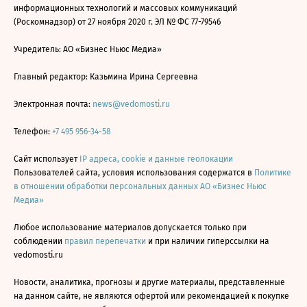
информационных технологий и массовых коммуникаций
(Роскомнадзор) от 27 ноября 2020 г. ЭЛ № ФС 77-79546
Учредитель: АО «Бизнес Ньюс Медиа»
Главный редактор: Казьмина Ирина Сергеевна
Электронная почта:
news@vedomosti.ru
Телефон:
+7 495 956-34-58
Сайт использует
IP адреса, cookie и данные геолокации
Пользователей сайта, условия использования содержатся в
Политике
в отношении обработки персональных данных АО «Бизнес Ньюс
Медиа»
Любое использование материалов допускается только при
соблюдении
правил перепечатки
и при наличии гиперссылки на
vedomosti.ru
Новости, аналитика, прогнозы и другие материалы, представленные
на данном сайте, не являются офертой или рекомендацией к покупке