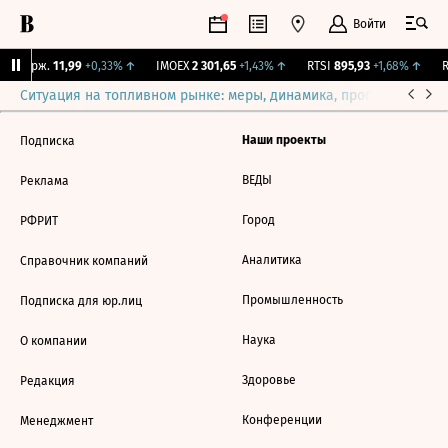
Войти
NY Бирж.
11,99
+0,33%
↑
IMOEX
2 301,65
+1,43%
↑
RTSI
895,93
+1,68%
↑
R
Ситуация на топливном рынке: меры, динамика, прогнозы
Выб
Наши проекты
Подписка
ВЕДЫ
Реклама
Город
РФРИТ
Аналитика
Справочник компаний
Промышленность
Подписка для юр.лиц
Наука
О компании
Здоровье
Редакция
Конференции
Менеджмент