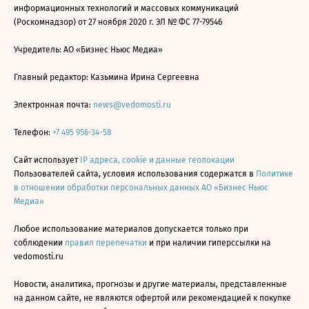
информационных технологий и массовых коммуникаций
(Роскомнадзор) от 27 ноября 2020 г. ЭЛ № ФС 77-79546
Учредитель: АО «Бизнес Ньюс Медиа»
Главный редактор: Казьмина Ирина Сергеевна
Электронная почта:
news@vedomosti.ru
Телефон:
+7 495 956-34-58
Сайт использует
IP адреса, cookie и данные геолокации
Пользователей сайта, условия использования содержатся в
Политике
в отношении обработки персональных данных АО «Бизнес Ньюс
Медиа»
Любое использование материалов допускается только при
соблюдении
правил перепечатки
и при наличии гиперссылки на
vedomosti.ru
Новости, аналитика, прогнозы и другие материалы, представленные
на данном сайте, не являются офертой или рекомендацией к покупке