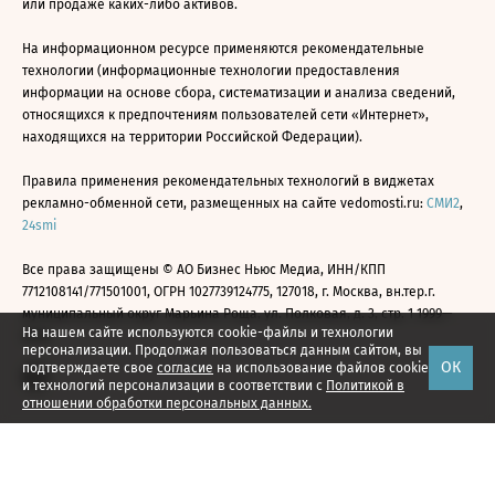
или продаже каких-либо активов.
На информационном ресурсе применяются рекомендательные
технологии (информационные технологии предоставления
информации на основе сбора, систематизации и анализа сведений,
относящихся к предпочтениям пользователей сети «Интернет»,
находящихся на территории Российской Федерации).
Правила применения рекомендательных технологий в виджетах
рекламно-обменной сети, размещенных на сайте vedomosti.ru:
СМИ2
,
24smi
Все права защищены © АО Бизнес Ньюс Медиа, ИНН/КПП
7712108141/771501001, ОГРН 1027739124775, 127018, г. Москва, вн.тер.г.
муниципальный округ Марьина Роща, ул. Полковая, д. 3, стр. 1 1999—
На нашем сайте используются cookie-файлы и технологии
2026
персонализации. Продолжая пользоваться данным сайтом, вы
ОК
подтверждаете свое
согласие
на использование файлов cookie
и технологий персонализации в соответствии с
Политикой в
отношении обработки персональных данных.