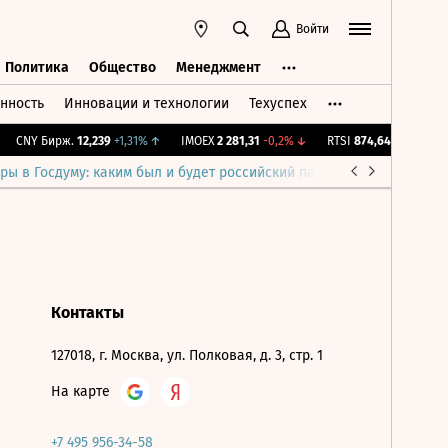
Войти
Политика
Общество
Менеджмент
нность
Инновации и технологии
Техуспех
ть
Политика
Общество
Менеджмент
CNY Бирж.
12,239
+1,31%
↑
IMOEX
2 281,31
-0,2%
↓
RTSI
874,64
-1,12%
↓
ры в Госдуму: каким был и будет российский парламент
Война н
Контакты
127018, г. Москва, ул. Полковая, д. 3, стр. 1
На карте
+7 495 956-34-58