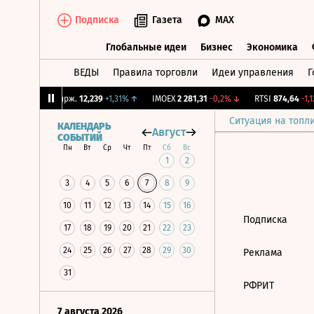
Подписка
Газета
MAX
Глобальные идеи
Бизнес
Экономика
ВЕДЫ
Правила торговли
Идеи управления
Г
Глобальные идеи
Бизнес
Экономик
9%
↓
CNY Бирж.
12,239
+1,31%
↑
IMOEX
2 281,31
-0,2%
↓
RTSI
874,64
-1,1
Ситуация на топл
КАЛЕНДАРЬ
Август
СОБЫТИЙ
Пн
Вт
Ср
Чт
Пт
Сб
Вс
1
2
3
4
5
6
7
8
9
10
11
12
13
14
15
16
Подписка
17
18
19
20
21
22
23
24
25
26
27
28
29
30
Реклама
31
РФРИТ
7 августа 2026