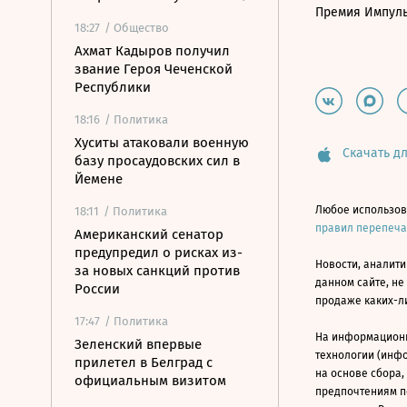
Премия Импул
18:27
/ Общество
Ахмат Кадыров получил
звание Героя Чеченской
Республики
18:16
/ Политика
Хуситы атаковали военную
Скачать дл
базу просаудовских сил в
Йемене
Любое использов
18:11
/ Политика
правил перепеч
Американский сенатор
предупредил о рисках из-
Новости, аналити
за новых санкций против
данном сайте, не
России
продаже каких-л
17:47
/ Политика
На информацион
Зеленский впервые
технологии (инф
прилетел в Белград с
на основе сбора,
официальным визитом
предпочтениям п