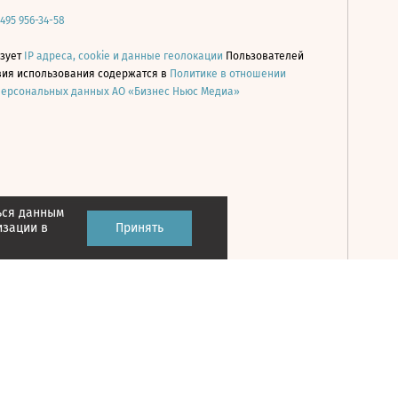
 495 956-34-58
ьзует
IP адреса, cookie и данные геолокации
Пользователей
овия использования содержатся в
Политике в отношении
персональных данных АО «Бизнес Ньюс Медиа»
ься данным
Принять
изации в