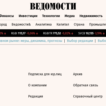
Финансы
Инвестиции
Технологии
Медиа
Недвижимость
ород
Ведомости&
Аналитика
Капитал
Страна
Промышле
а
Финансы
Инвестиции
Технологии
Медиа
Недвижимос
2%
↓
RGBI
115,17
-0,06%
↓
RGBITR
775,52
-0,02%
↓
SVCB
10,155
-3,19%
↓
ивном рынке: меры, динамика, прогнозы
Выбор редакции
Выбо
Подписка для юр.лиц
Архив
О компании
Обратная связь
Редакция
Справочный центр