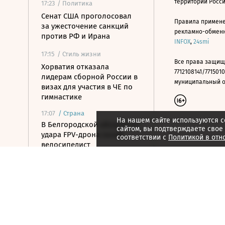
территории Росс
17:23
/ Политика
Сенат США проголосовал
Правила примене
за ужесточение санкций
рекламно-обменно
против РФ и Ирана
INFOX
,
24smi
17:15
/ Стиль жизни
Все права защищ
Хорватия отказала
7712108141/7715010
лидерам сборной России в
муниципальный окр
визах для участия в ЧЕ по
гимнастике
17:07
/
Страна
На нашем сайте используются c
В Белгородской области от
сайтом, вы подтверждаете свое
удара FPV-дрона погиб
соответствии с
Политикой в отн
велосипедист
16:51
/ Общество
СК возбудил дело против
журналистки Гордеевой за
публикации в Telegram
16:46
/ Политика