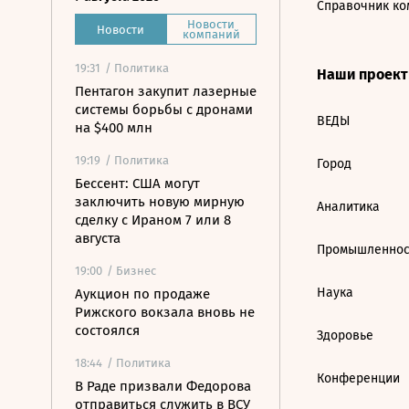
Справочник ко
Новости
Новости
компаний
19:31
/ Политика
Наши проек
Пентагон закупит лазерные
системы борьбы с дронами
ВЕДЫ
на $400 млн
19:19
/ Политика
Город
Бессент: США могут
заключить новую мирную
Аналитика
сделку с Ираном 7 или 8
августа
Промышленнос
19:00
/ Бизнес
Наука
Аукцион по продаже
Рижского вокзала вновь не
состоялся
Здоровье
18:44
/ Политика
Конференции
В Раде призвали Федорова
отправиться служить в ВСУ