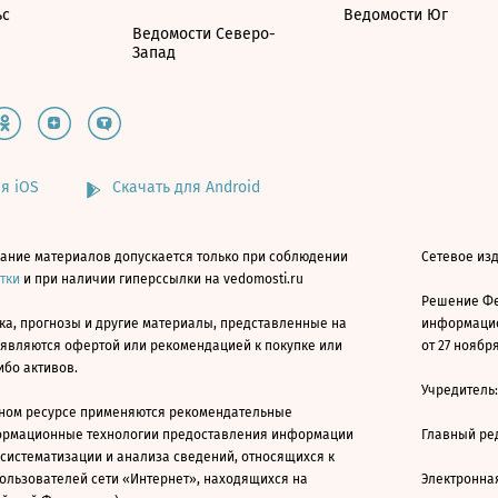
ьс
Ведомости Юг
Ведомости Северо-
Запад
я iOS
Скачать для Android
ание материалов допускается только при соблюдении
Сетевое изд
атки
и при наличии гиперссылки на vedomosti.ru
Решение Фе
ка, прогнозы и другие материалы, представленные на
информацио
 являются офертой или рекомендацией к покупке или
от 27 ноября
ибо активов.
Учредитель
ном ресурсе применяются рекомендательные
ормационные технологии предоставления информации
Главный ре
 систематизации и анализа сведений, относящихся к
ользователей сети «Интернет», находящихся на
Электронна