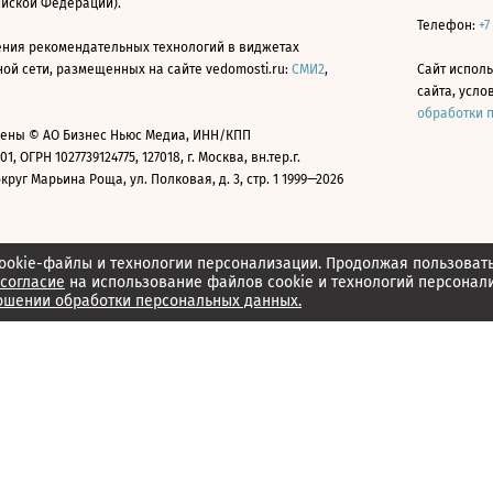
ийской Федерации).
Телефон:
+7
ния рекомендательных технологий в виджетах
й сети, размещенных на сайте vedomosti.ru:
СМИ2
,
Сайт испол
сайта, усл
обработки 
ены © АО Бизнес Ньюс Медиа, ИНН/КПП
01, ОГРН 1027739124775, 127018, г. Москва, вн.тер.г.
уг Марьина Роща, ул. Полковая, д. 3, стр. 1 1999—2026
ookie-файлы и технологии персонализации. Продолжая пользоват
согласие
на использование файлов cookie и технологий персонал
ошении обработки персональных данных.