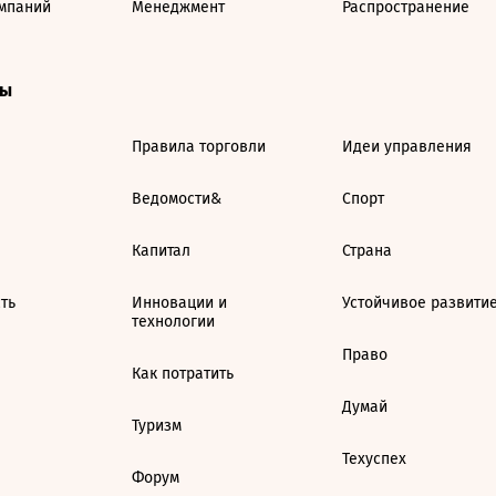
мпаний
Менеджмент
Распространение
ты
Правила торговли
Идеи управления
Ведомости&
Спорт
Капитал
Страна
ть
Инновации и
Устойчивое развити
технологии
Право
Как потратить
Думай
Туризм
Техуспех
Форум