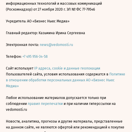
информационных технологий и массовых коммуникаций
(Роскомнадзор) от 27 ноября 2020 г. ЭЛ № ФС 77-79546
Учредитель: АО «Бизнес Ньюс Медиа»
Главный редактор: Казьмина Ирина Сергеевна
Электронная почта:
news@vedomosti.ru
Телефон:
+7 495 956-34-58
Сайт использует
IP адреса, cookie и данные геолокации
Пользователей сайта, условия использования содержатся в
Политике
в отношении обработки персональных данных АО «Бизнес Ньюс
Медиа»
Любое использование материалов допускается только при
соблюдении
правил перепечатки
и при наличии гиперссылки на
vedomosti.ru
Новости, аналитика, прогнозы и другие материалы, представленные
на данном сайте, не являются офертой или рекомендацией к покупке