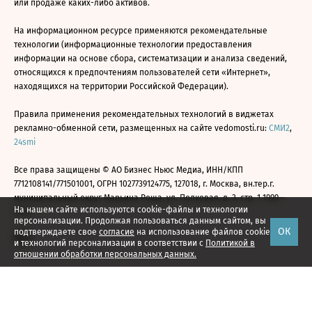
или продаже каких-либо активов.
На информационном ресурсе применяются рекомендательные
технологии (информационные технологии предоставления
информации на основе сбора, систематизации и анализа сведений,
относящихся к предпочтениям пользователей сети «Интернет»,
находящихся на территории Российской Федерации).
Правила применения рекомендательных технологий в виджетах
рекламно-обменной сети, размещенных на сайте vedomosti.ru:
СМИ2
,
24smi
Все права защищены © АО Бизнес Ньюс Медиа, ИНН/КПП
7712108141/771501001, ОГРН 1027739124775, 127018, г. Москва, вн.тер.г.
муниципальный округ Марьина Роща, ул. Полковая, д. 3, стр. 1 1999—
На нашем сайте используются cookie-файлы и технологии
2026
персонализации. Продолжая пользоваться данным сайтом, вы
ОК
подтверждаете свое
согласие
на использование файлов cookie
и технологий персонализации в соответствии с
Политикой в
отношении обработки персональных данных.