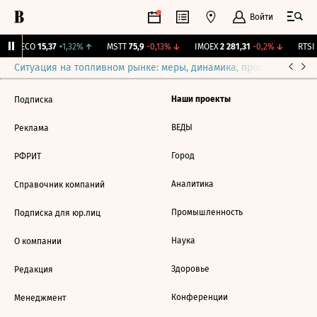
Войти
GECO
15,37
+1,32%
↑
MSTT
75,9
-0,13%
↓
IMOEX
2 281,31
-0,2%
↓
RTSI
Ситуация на топливном рынке: меры, динамика, прогнозы
Выб
Наши проекты
Подписка
ВЕДЫ
Реклама
Город
РФРИТ
Аналитика
Справочник компаний
Промышленность
Подписка для юр.лиц
Наука
О компании
Здоровье
Редакция
Конференции
Менеджмент