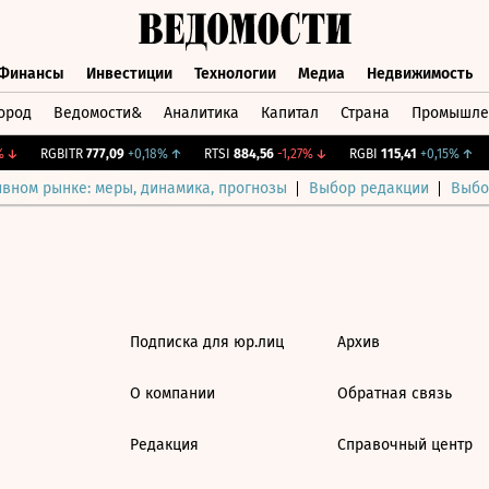
Финансы
Инвестиции
Технологии
Медиа
Недвижимость
ород
Ведомости&
Аналитика
Капитал
Страна
Промышле
а
Финансы
Инвестиции
Технологии
Медиа
Недвижимос
↓
RGBITR
777,09
+0,18%
↑
RTSI
884,56
-1,27%
↓
RGBI
115,41
+0,15%
↑
ивном рынке: меры, динамика, прогнозы
Выбор редакции
Выбо
Подписка для юр.лиц
Архив
О компании
Обратная связь
Редакция
Справочный центр