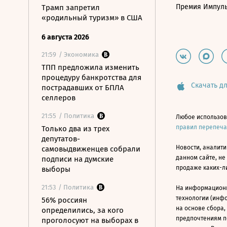
Премия Импул
Трамп запретил
«родильный туризм» в США
6 августа 2026
21:59
/ Экономика
ТПП предложила изменить
процедуру банкротства для
Скачать дл
пострадавших от БПЛА
селлеров
21:55
/ Политика
Любое использов
правил перепеч
Только два из трех
депутатов-
Новости, аналити
самовыдвиженцев собрали
данном сайте, не
подписи на думские
продаже каких-л
выборы
21:53
/ Политика
На информацион
технологии (инф
56% россиян
на основе сбора,
определились, за кого
предпочтениям п
проголосуют на выборах в