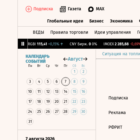
Подписка
Газета
MAX
Глобальные идеи
Бизнес
Экономика
ВЕДЫ
Правила торговли
Идеи управления
Г
Глобальные идеи
Бизнес
Экономик
56
-1,27%
↓
RGBI
115,41
+0,15%
↑
CNY Бирж.
0
0%
IMOEX
2 285,88
-0,69%
Ситуация на топл
КАЛЕНДАРЬ
Август
СОБЫТИЙ
Пн
Вт
Ср
Чт
Пт
Сб
Вс
1
2
3
4
5
6
7
8
9
10
11
12
13
14
15
16
Подписка
17
18
19
20
21
22
23
24
25
26
27
28
29
30
Реклама
31
РФРИТ
7 августа 2026