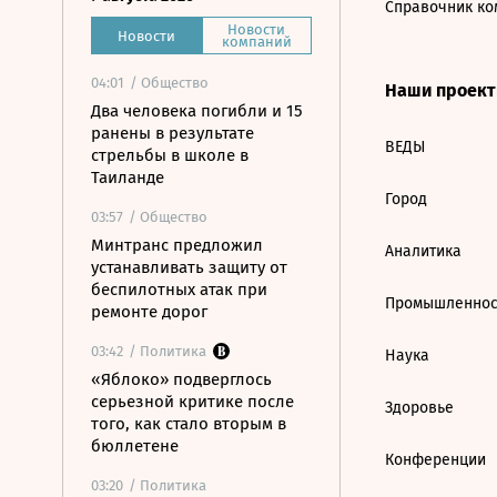
Справочник ко
Новости
Новости
компаний
04:01
/ Общество
Наши проек
Два человека погибли и 15
ранены в результате
ВЕДЫ
стрельбы в школе в
Таиланде
Город
03:57
/ Общество
Минтранс предложил
Аналитика
устанавливать защиту от
беспилотных атак при
Промышленнос
ремонте дорог
03:42
/ Политика
Наука
«Яблоко» подверглось
серьезной критике после
Здоровье
того, как стало вторым в
бюллетене
Конференции
03:20
/ Политика