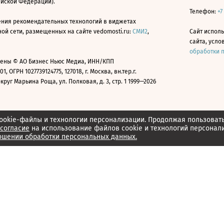
ийской Федерации).
Телефон:
+7
ния рекомендательных технологий в виджетах
й сети, размещенных на сайте vedomosti.ru:
СМИ2
,
Сайт испол
сайта, усл
обработки 
ены © АО Бизнес Ньюс Медиа, ИНН/КПП
01, ОГРН 1027739124775, 127018, г. Москва, вн.тер.г.
уг Марьина Роща, ул. Полковая, д. 3, стр. 1 1999—2026
ookie-файлы и технологии персонализации. Продолжая пользоват
согласие
на использование файлов cookie и технологий персонал
ошении обработки персональных данных.