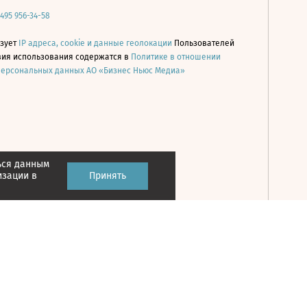
 495 956-34-58
ьзует
IP адреса, cookie и данные геолокации
Пользователей
овия использования содержатся в
Политике в отношении
персональных данных АО «Бизнес Ньюс Медиа»
ься данным
Принять
изации в