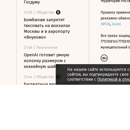
территории Росс
Госдуму
21:50
/ Общество
Правила примене
рекламно-обменно
Бомбилам запретят
INFOX
,
24smi
таксовать на вокзалах
Москвы и в аэропорту
Все права защищ
«Внуково»
7712108141/7715010
21:48
/ Технологии
муниципальный окр
OpenAI готовит умную
колонку размером с
хоккейную шайбу
На нашем сайте используются c
сайтом, вы подтверждаете свое
21:44
/ Общество
соответствии с
Политикой в отн
Бюджетные места ведущих
вузов занимает все больше
олимпиадников
21:42
/ Финансы
РНПК сохранила
перестрахование военных
рисков в Азовском и