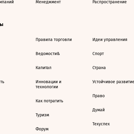
мпаний
Менеджмент
Распространение
ты
Правила торговли
Идеи управления
Ведомости&
Спорт
Капитал
Страна
ть
Инновации и
Устойчивое развити
технологии
Право
Как потратить
Думай
Туризм
Техуспех
Форум