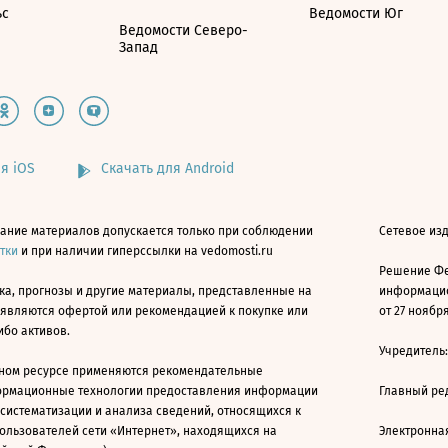
ьс
Ведомости Юг
Ведомости Северо-
Запад
я iOS
Скачать для Android
ание материалов допускается только при соблюдении
Сетевое изд
атки
и при наличии гиперссылки на vedomosti.ru
Решение Фе
ка, прогнозы и другие материалы, представленные на
информацио
 являются офертой или рекомендацией к покупке или
от 27 ноября
ибо активов.
Учредитель
ном ресурсе применяются рекомендательные
ормационные технологии предоставления информации
Главный ре
 систематизации и анализа сведений, относящихся к
ользователей сети «Интернет», находящихся на
Электронна