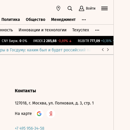
Войти
Политика
Общество
Менеджмент
нность
Инновации и технологии
Техуспех
ть
Политика
Общество
Менеджмент
CNY Бирж.
0
0%
IMOEX
2 285,88
-0,69%
↓
RGBITR
777,09
+0,18%
↑
RTSI
8
ры в Госдуму: каким был и будет российский парламент
Война н
Контакты
127018, г. Москва, ул. Полковая, д. 3, стр. 1
На карте
+7 495 956-34-58