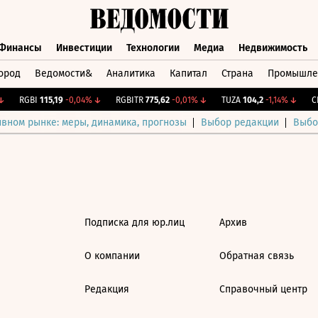
Финансы
Инвестиции
Технологии
Медиа
Недвижимость
ород
Ведомости&
Аналитика
Капитал
Страна
Промышле
а
Финансы
Инвестиции
Технологии
Медиа
Недвижимос
RGBI
115,19
-0,04%
↓
RGBITR
775,62
-0,01%
↓
TUZA
104,2
-1,14%
↓
CN
ивном рынке: меры, динамика, прогнозы
Выбор редакции
Выбо
Подписка для юр.лиц
Архив
О компании
Обратная связь
Редакция
Справочный центр