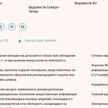
ьс
Ведомости Юг
Ведомости Северо-
Запад
я iOS
Скачать для Android
ание материалов допускается только при соблюдении
Сетевое изд
атки
и при наличии гиперссылки на vedomosti.ru
Решение Фе
ка, прогнозы и другие материалы, представленные на
информацио
 являются офертой или рекомендацией к покупке или
от 27 ноября
ибо активов.
Учредитель
ном ресурсе применяются рекомендательные
ормационные технологии предоставления информации
Главный ре
 систематизации и анализа сведений, относящихся к
ользователей сети «Интернет», находящихся на
Электронна