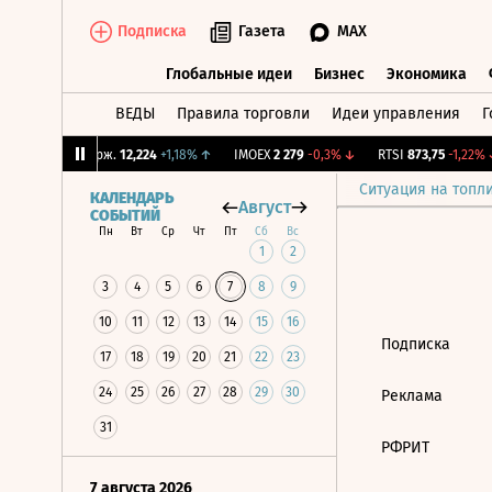
Подписка
Газета
MAX
Глобальные идеи
Бизнес
Экономика
ВЕДЫ
Правила торговли
Идеи управления
Г
Глобальные идеи
Бизнес
Экономик
4%
↓
CNY Бирж.
12,224
+1,18%
↑
IMOEX
2 279
-0,3%
↓
RTSI
873,75
-1,22%
↓
Ситуация на топл
КАЛЕНДАРЬ
Август
СОБЫТИЙ
Пн
Вт
Ср
Чт
Пт
Сб
Вс
1
2
3
4
5
6
7
8
9
10
11
12
13
14
15
16
Подписка
17
18
19
20
21
22
23
24
25
26
27
28
29
30
Реклама
31
РФРИТ
7 августа 2026