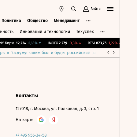
Войти
Политика
Общество
Менеджмент
нность
Инновации и технологии
Техуспех
ть
Политика
Общество
Менеджмент
Y Бирж.
12,224
+1,18%
↑
IMOEX
2 279
-0,3%
↓
RTSI
873,75
-1,22%
↓
RGBI
1
ры в Госдуму: каким был и будет российский парламент
Война н
Контакты
127018, г. Москва, ул. Полковая, д. 3, стр. 1
На карте
+7 495 956-34-58