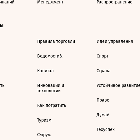
мпаний
Менеджмент
Распространение
ты
Правила торговли
Идеи управления
Ведомости&
Спорт
Капитал
Страна
ть
Инновации и
Устойчивое развити
технологии
Право
Как потратить
Думай
Туризм
Техуспех
Форум