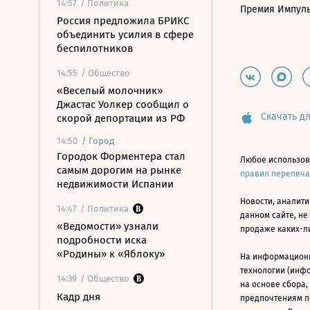
14:57
/ Политика
Премия Импул
Россия предложила БРИКС
объединить усилия в сфере
беспилотников
14:55
/ Общество
«Веселый молочник»
Джастас Уолкер сообщил о
Скачать дл
скорой депортации из РФ
14:50
/
Город
Городок Форментера стал
Любое использов
самым дорогим на рынке
правил перепеч
недвижимости Испании
Новости, аналити
14:47
/ Политика
данном сайте, не
«Ведомости» узнали
продаже каких-л
подробности иска
«Родины» к «Яблоку»
На информацион
технологии (инф
14:39
/ Общество
на основе сбора,
Кадр дня
предпочтениям п