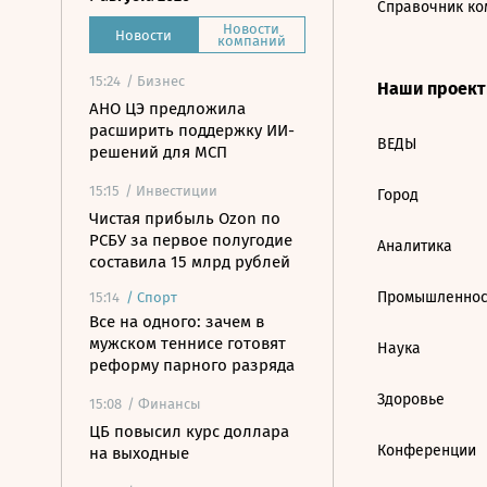
Справочник ко
Новости
Новости
компаний
15:24
/ Бизнес
Наши проек
АНО ЦЭ предложила
расширить поддержку ИИ-
ВЕДЫ
решений для МСП
15:15
/ Инвестиции
Город
Чистая прибыль Ozon по
РСБУ за первое полугодие
Аналитика
составила 15 млрд рублей
Промышленнос
15:14
/
Спорт
Все на одного: зачем в
мужском теннисе готовят
Наука
реформу парного разряда
Здоровье
15:08
/ Финансы
ЦБ повысил курс доллара
Конференции
на выходные