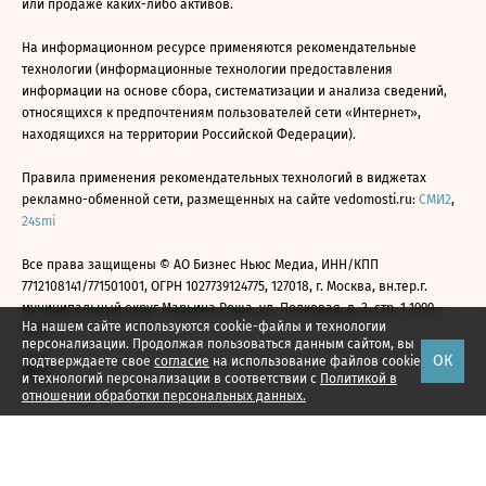
или продаже каких-либо активов.
На информационном ресурсе применяются рекомендательные
технологии (информационные технологии предоставления
информации на основе сбора, систематизации и анализа сведений,
относящихся к предпочтениям пользователей сети «Интернет»,
находящихся на территории Российской Федерации).
Правила применения рекомендательных технологий в виджетах
рекламно-обменной сети, размещенных на сайте vedomosti.ru:
СМИ2
,
24smi
Все права защищены © АО Бизнес Ньюс Медиа, ИНН/КПП
7712108141/771501001, ОГРН 1027739124775, 127018, г. Москва, вн.тер.г.
муниципальный округ Марьина Роща, ул. Полковая, д. 3, стр. 1 1999—
На нашем сайте используются cookie-файлы и технологии
2026
персонализации. Продолжая пользоваться данным сайтом, вы
ОК
подтверждаете свое
согласие
на использование файлов cookie
и технологий персонализации в соответствии с
Политикой в
отношении обработки персональных данных.