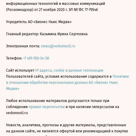
информационных технологий и массовых коммуникаций
(Роскомнадзор) от 27 ноября 2020 г. ЭЛ № ФС 77-79546
Учредитель: АО «Бизнес Ньюс Медиа»
Главный редактор: Казьмина Ирина Сергеевна
Электронная почта:
news@vedomosti.ru
Телефон:
+7 495 956-34-58
Сайт использует
IP адреса, cookie и данные геолокации
Пользователей сайта, условия использования содержатся в
Политике
в отношении обработки персональных данных АО «Бизнес Ньюс
Медиа»
Любое использование материалов допускается только при
соблюдении
правил перепечатки
и при наличии гиперссылки на
vedomosti.ru
Новости, аналитика, прогнозы и другие материалы, представленные
на данном сайте, не являются офертой или рекомендацией к покупке