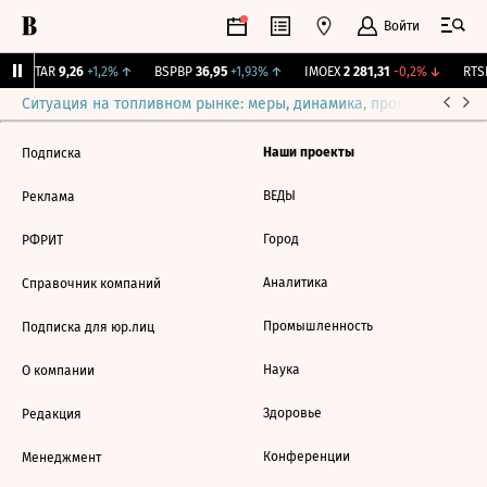
Войти
UTAR
9,26
+1,2%
↑
BSPBP
36,95
+1,93%
↑
IMOEX
2 281,31
-0,2%
↓
RTSI
Ситуация на топливном рынке: меры, динамика, прогнозы
Выб
Наши проекты
Подписка
ВЕДЫ
Реклама
Город
РФРИТ
Аналитика
Справочник компаний
Промышленность
Подписка для юр.лиц
Наука
О компании
Здоровье
Редакция
Конференции
Менеджмент