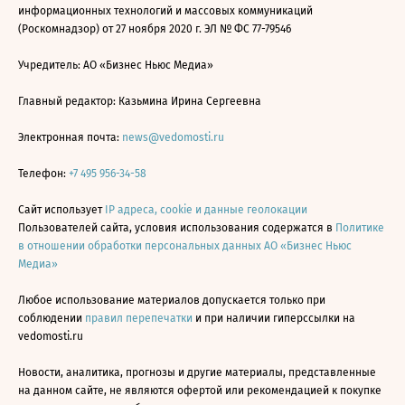
информационных технологий и массовых коммуникаций
(Роскомнадзор) от 27 ноября 2020 г. ЭЛ № ФС 77-79546
Учредитель: АО «Бизнес Ньюс Медиа»
Главный редактор: Казьмина Ирина Сергеевна
Электронная почта:
news@vedomosti.ru
Телефон:
+7 495 956-34-58
Сайт использует
IP адреса, cookie и данные геолокации
Пользователей сайта, условия использования содержатся в
Политике
в отношении обработки персональных данных АО «Бизнес Ньюс
Медиа»
Любое использование материалов допускается только при
соблюдении
правил перепечатки
и при наличии гиперссылки на
vedomosti.ru
Новости, аналитика, прогнозы и другие материалы, представленные
на данном сайте, не являются офертой или рекомендацией к покупке