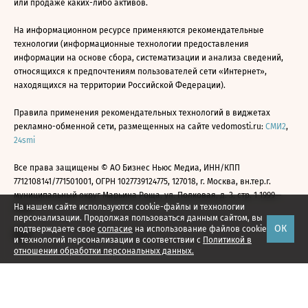
или продаже каких-либо активов.
На информационном ресурсе применяются рекомендательные
технологии (информационные технологии предоставления
информации на основе сбора, систематизации и анализа сведений,
относящихся к предпочтениям пользователей сети «Интернет»,
находящихся на территории Российской Федерации).
Правила применения рекомендательных технологий в виджетах
рекламно-обменной сети, размещенных на сайте vedomosti.ru:
СМИ2
,
24smi
Все права защищены © АО Бизнес Ньюс Медиа, ИНН/КПП
7712108141/771501001, ОГРН 1027739124775, 127018, г. Москва, вн.тер.г.
муниципальный округ Марьина Роща, ул. Полковая, д. 3, стр. 1 1999—
На нашем сайте используются cookie-файлы и технологии
2026
персонализации. Продолжая пользоваться данным сайтом, вы
ОК
подтверждаете свое
согласие
на использование файлов cookie
и технологий персонализации в соответствии с
Политикой в
отношении обработки персональных данных.