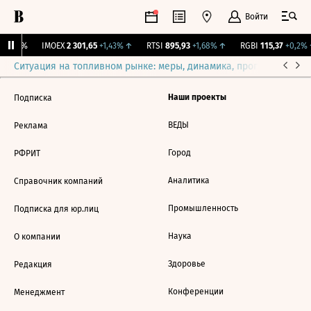
Войти
.
0
0%
IMOEX
2 301,65
+1,43%
↑
RTSI
895,93
+1,68%
↑
RGBI
115,37
+0,2%
Ситуация на топливном рынке: меры, динамика, прогнозы
Выб
Наши проекты
Подписка
ВЕДЫ
Реклама
Город
РФРИТ
Аналитика
Справочник компаний
Промышленность
Подписка для юр.лиц
Наука
О компании
Здоровье
Редакция
Конференции
Менеджмент