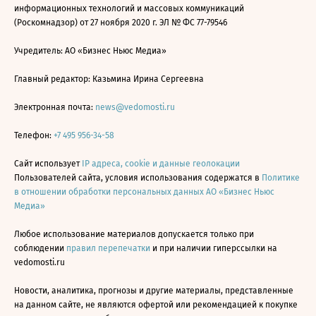
информационных технологий и массовых коммуникаций
(Роскомнадзор) от 27 ноября 2020 г. ЭЛ № ФС 77-79546
Учредитель: АО «Бизнес Ньюс Медиа»
Главный редактор: Казьмина Ирина Сергеевна
Электронная почта:
news@vedomosti.ru
Телефон:
+7 495 956-34-58
Сайт использует
IP адреса, cookie и данные геолокации
Пользователей сайта, условия использования содержатся в
Политике
в отношении обработки персональных данных АО «Бизнес Ньюс
Медиа»
Любое использование материалов допускается только при
соблюдении
правил перепечатки
и при наличии гиперссылки на
vedomosti.ru
Новости, аналитика, прогнозы и другие материалы, представленные
на данном сайте, не являются офертой или рекомендацией к покупке