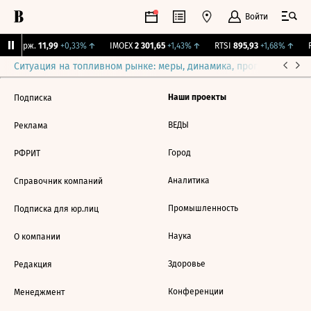
Войти
NY Бирж.
11,99
+0,33%
↑
IMOEX
2 301,65
+1,43%
↑
RTSI
895,93
+1,68%
↑
R
Ситуация на топливном рынке: меры, динамика, прогнозы
Выб
Наши проекты
Подписка
ВЕДЫ
Реклама
Город
РФРИТ
Аналитика
Справочник компаний
Промышленность
Подписка для юр.лиц
Наука
О компании
Здоровье
Редакция
Конференции
Менеджмент