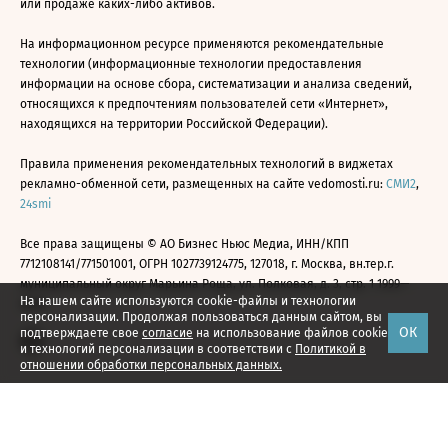
или продаже каких-либо активов.
На информационном ресурсе применяются рекомендательные
технологии (информационные технологии предоставления
информации на основе сбора, систематизации и анализа сведений,
относящихся к предпочтениям пользователей сети «Интернет»,
находящихся на территории Российской Федерации).
Правила применения рекомендательных технологий в виджетах
рекламно-обменной сети, размещенных на сайте vedomosti.ru:
СМИ2
,
24smi
Все права защищены © АО Бизнес Ньюс Медиа, ИНН/КПП
7712108141/771501001, ОГРН 1027739124775, 127018, г. Москва, вн.тер.г.
муниципальный округ Марьина Роща, ул. Полковая, д. 3, стр. 1 1999—
На нашем сайте используются cookie-файлы и технологии
2026
персонализации. Продолжая пользоваться данным сайтом, вы
ОК
подтверждаете свое
согласие
на использование файлов cookie
и технологий персонализации в соответствии с
Политикой в
отношении обработки персональных данных.