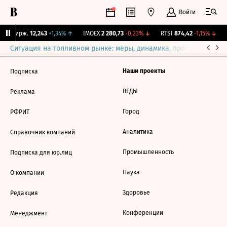
Войти
NY Бирж.
12,243
+1,34%
↑
IMOEX
2 280,73
-0,23%
↓
RTSI
874,42
-1,15%
↓
Ситуация на топливном рынке: меры, динамика, прогнозы
Выб
Наши проекты
Подписка
ВЕДЫ
Реклама
Город
РФРИТ
Аналитика
Справочник компаний
Промышленность
Подписка для юр.лиц
Наука
О компании
Здоровье
Редакция
Конференции
Менеджмент