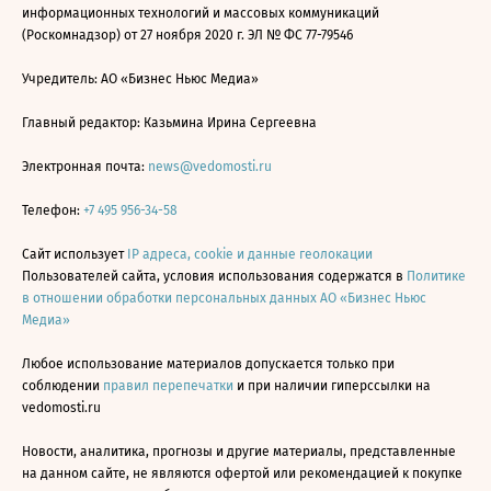
информационных технологий и массовых коммуникаций
(Роскомнадзор) от 27 ноября 2020 г. ЭЛ № ФС 77-79546
Учредитель: АО «Бизнес Ньюс Медиа»
Главный редактор: Казьмина Ирина Сергеевна
Электронная почта:
news@vedomosti.ru
Телефон:
+7 495 956-34-58
Сайт использует
IP адреса, cookie и данные геолокации
Пользователей сайта, условия использования содержатся в
Политике
в отношении обработки персональных данных АО «Бизнес Ньюс
Медиа»
Любое использование материалов допускается только при
соблюдении
правил перепечатки
и при наличии гиперссылки на
vedomosti.ru
Новости, аналитика, прогнозы и другие материалы, представленные
на данном сайте, не являются офертой или рекомендацией к покупке