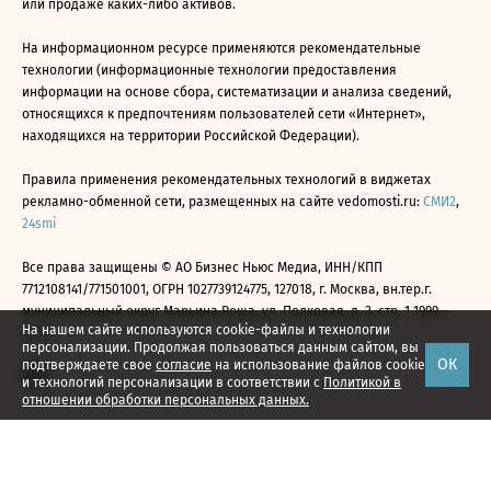
или продаже каких-либо активов.
На информационном ресурсе применяются рекомендательные
технологии (информационные технологии предоставления
информации на основе сбора, систематизации и анализа сведений,
относящихся к предпочтениям пользователей сети «Интернет»,
находящихся на территории Российской Федерации).
Правила применения рекомендательных технологий в виджетах
рекламно-обменной сети, размещенных на сайте vedomosti.ru:
СМИ2
,
24smi
Все права защищены © АО Бизнес Ньюс Медиа, ИНН/КПП
7712108141/771501001, ОГРН 1027739124775, 127018, г. Москва, вн.тер.г.
муниципальный округ Марьина Роща, ул. Полковая, д. 3, стр. 1 1999—
На нашем сайте используются cookie-файлы и технологии
2026
персонализации. Продолжая пользоваться данным сайтом, вы
ОК
подтверждаете свое
согласие
на использование файлов cookie
и технологий персонализации в соответствии с
Политикой в
отношении обработки персональных данных.