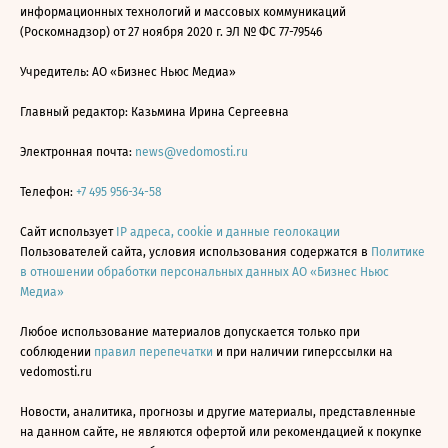
информационных технологий и массовых коммуникаций
(Роскомнадзор) от 27 ноября 2020 г. ЭЛ № ФС 77-79546
Учредитель: АО «Бизнес Ньюс Медиа»
Главный редактор: Казьмина Ирина Сергеевна
Электронная почта:
news@vedomosti.ru
Телефон:
+7 495 956-34-58
Сайт использует
IP адреса, cookie и данные геолокации
Пользователей сайта, условия использования содержатся в
Политике
в отношении обработки персональных данных АО «Бизнес Ньюс
Медиа»
Любое использование материалов допускается только при
соблюдении
правил перепечатки
и при наличии гиперссылки на
vedomosti.ru
Новости, аналитика, прогнозы и другие материалы, представленные
на данном сайте, не являются офертой или рекомендацией к покупке