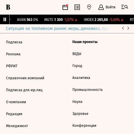
Войти
,76%
↑
AVAN
563
0%
MGTS
1 300
-1,07%
↓
IMOEX
2 285,88
-0,69%
↓
RTS
Ситуация на топливном рынке: меры, динамика, прогнозы
Выб
Наши проекты
Подписка
ВЕДЫ
Реклама
Город
РФРИТ
Аналитика
Справочник компаний
Промышленность
Подписка для юр.лиц
Наука
О компании
Здоровье
Редакция
Конференции
Менеджмент