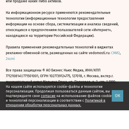
или продаже каких-либо активов.
На информационном ресурсе применяются рекомендательные
технологии (информационные технологии предоставления
информации на основе сбора, систематизации и анализа сведений,
относящихся к предпочтениям пользователей сети «Интернет»,
находящихся на территории Российской Федерации).
Правила применения рекомендательных технологий в виджетах
рекламно-обменной сети, размещенных на сайте vedomosti.ru:
СМИ2
,
24smi
Все права защищены © АО Бизнес Ньюс Медиа, ИНН/КПП
7712108141/771501001, ОГРН 1027739124775, 127018, г. Москва, вн.тер.г.
муниципальный округ Марьина Роща, ул. Полковая, д. 3, стр. 1 1999—
На нашем сайте используются cookie-файлы и технологии
2026
персонализации. Продолжая пользоваться данным сайтом, вы
ОК
подтверждаете свое
согласие
на использование файлов cookie
и технологий персонализации в соответствии с
Политикой в
отношении обработки персональных данных.