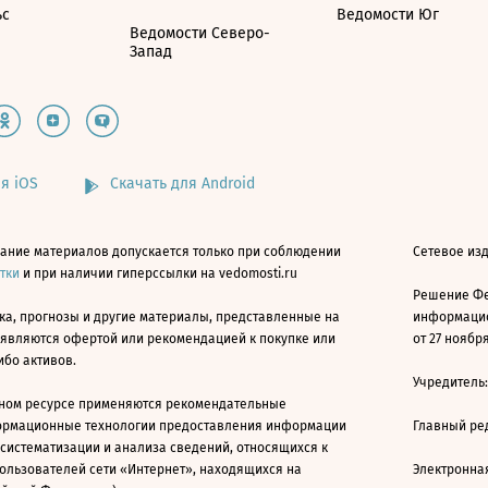
ьс
Ведомости Юг
Ведомости Северо-
Запад
я iOS
Скачать для Android
ание материалов допускается только при соблюдении
Сетевое изд
атки
и при наличии гиперссылки на vedomosti.ru
Решение Фе
ка, прогнозы и другие материалы, представленные на
информацио
 являются офертой или рекомендацией к покупке или
от 27 ноября
ибо активов.
Учредитель
ном ресурсе применяются рекомендательные
ормационные технологии предоставления информации
Главный ре
 систематизации и анализа сведений, относящихся к
ользователей сети «Интернет», находящихся на
Электронна