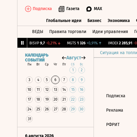
Подписка
Газета
MAX
Глобальные идеи
Бизнес
Экономика
ВЕДЫ
Правила торговли
Идеи управления
Г
Глобальные идеи
Бизнес
Экономик
066
+0,63%
↑
BISVP
9,7
-0,21%
↓
MGTS
1 326
+0,91%
↑
IMOEX
2 285,91
-0,
Ситуация на топл
КАЛЕНДАРЬ
Август
СОБЫТИЙ
Пн
Вт
Ср
Чт
Пт
Сб
Вс
1
2
3
4
5
6
7
8
9
10
11
12
13
14
15
16
Подписка
17
18
19
20
21
22
23
24
25
26
27
28
29
30
Реклама
31
РФРИТ
6 августа 2026