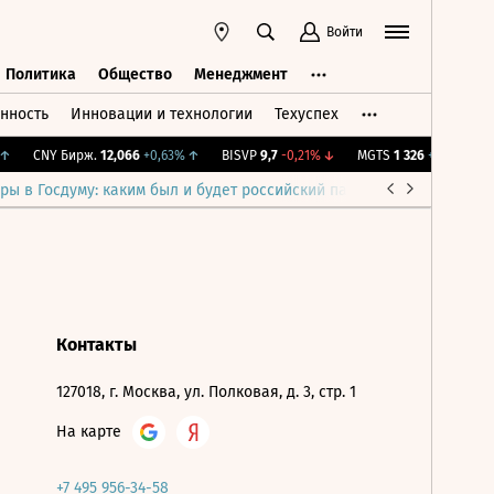
Войти
Политика
Общество
Менеджмент
нность
Инновации и технологии
Техуспех
ть
Политика
Общество
Менеджмент
↑
CNY Бирж.
12,066
+0,63%
↑
BISVP
9,7
-0,21%
↓
MGTS
1 326
+0,91%
↑
ры в Госдуму: каким был и будет российский парламент
Война н
Контакты
127018, г. Москва, ул. Полковая, д. 3, стр. 1
На карте
+7 495 956-34-58