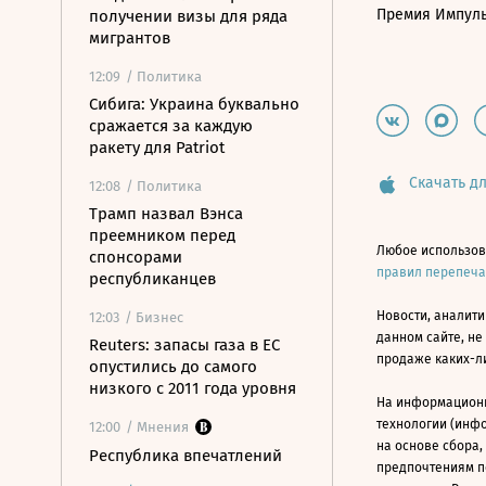
Премия Импул
получении визы для ряда
мигрантов
12:09
/ Политика
Сибига: Украина буквально
сражается за каждую
ракету для Patriot
Скачать дл
12:08
/ Политика
Трамп назвал Вэнса
преемником перед
Любое использов
спонсорами
правил перепеч
республиканцев
Новости, аналити
12:03
/ Бизнес
данном сайте, не
Reuters: запасы газа в ЕС
продаже каких-л
опустились до самого
низкого с 2011 года уровня
На информацион
технологии (инф
12:00
/ Мнения
на основе сбора,
Республика впечатлений
предпочтениям п