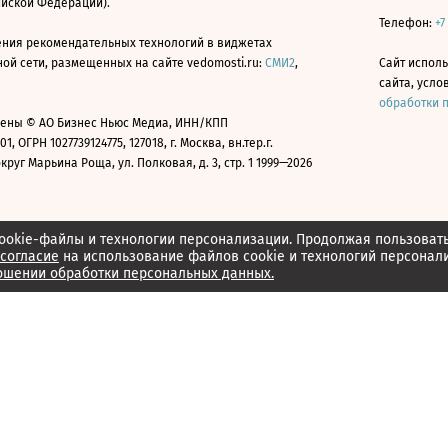
ийской Федерации).
Телефон:
+7
ния рекомендательных технологий в виджетах
й сети, размещенных на сайте vedomosti.ru:
СМИ2
,
Сайт испол
сайта, усл
обработки 
ены © АО Бизнес Ньюс Медиа, ИНН/КПП
01, ОГРН 1027739124775, 127018, г. Москва, вн.тер.г.
уг Марьина Роща, ул. Полковая, д. 3, стр. 1 1999—2026
ookie-файлы и технологии персонализации. Продолжая пользоват
согласие
на использование файлов cookie и технологий персонал
ошении обработки персональных данных.