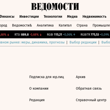
Финансы
Инвестиции
Технологии
Медиа
Недвижимость
ород
Ведомости&
Аналитика
Капитал
Страна
Промышле
а
Финансы
Инвестиции
Технологии
Медиа
Недвижимос
68%
↓
RTSI
889,8
-0,68%
↓
RGBI
115,21
+0,06%
↑
RGBITR
775,53
+0,09%
ивном рынке: меры, динамика, прогнозы
Выбор редакции
Выбо
Подписка для юр.лиц
Архив
О компании
Обратная связь
Редакция
Справочный центр