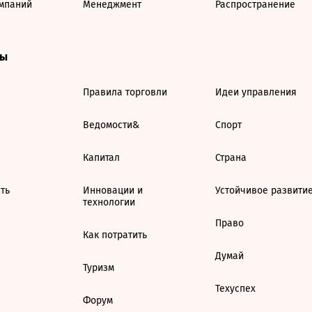
мпаний
Менеджмент
Распространение
ты
Правила торговли
Идеи управления
Ведомости&
Спорт
Капитал
Страна
ть
Инновации и
Устойчивое развити
технологии
Право
Как потратить
Думай
Туризм
Техуспех
Форум