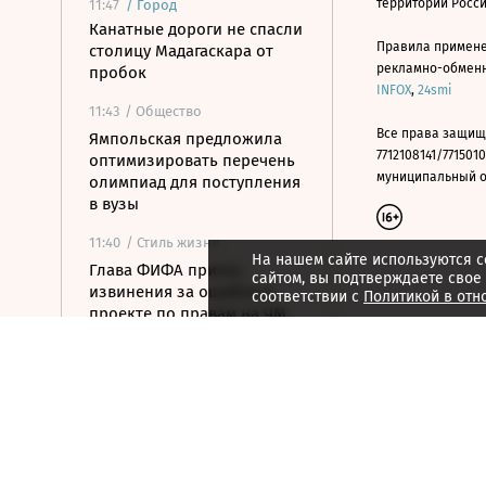
территории Росс
11:47
/
Город
Канатные дороги не спасли
Правила примене
столицу Мадагаскара от
рекламно-обменно
пробок
INFOX
,
24smi
11:43
/ Общество
Все права защищ
Ямпольская предложила
7712108141/7715010
оптимизировать перечень
муниципальный окр
олимпиад для поступления
в вузы
11:40
/ Стиль жизни
На нашем сайте используются c
Глава ФИФА принес
сайтом, вы подтверждаете свое
извинения за ошибки в
соответствии с
Политикой в отн
проекте по правам на ЧМ
11:35
/ Политика
Зюганов раскритиковал
«Яблоко» за позицию по
Украине
11:29
/ Общество