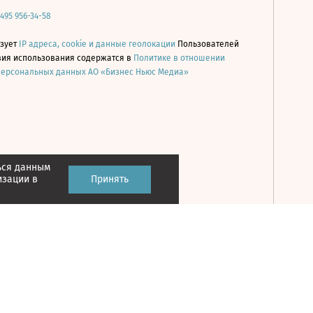
 495 956-34-58
ьзует
IP адреса, cookie и данные геолокации
Пользователей
овия использования содержатся в
Политике в отношении
персональных данных АО «Бизнес Ньюс Медиа»
ься данным
Принять
изации в