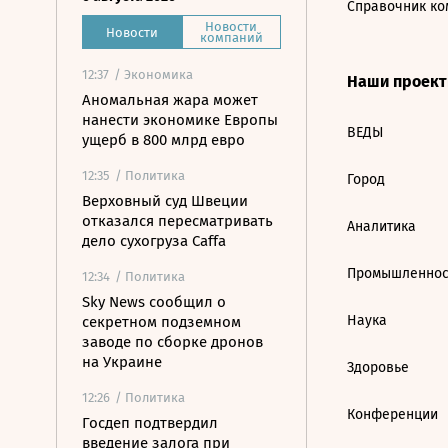
Справочник ко
Новости
Новости
компаний
12:37
/ Экономика
Наши проек
Аномальная жара может
нанести экономике Европы
ВЕДЫ
ущерб в 800 млрд евро
12:35
/ Политика
Город
Верховный суд Швеции
отказался пересматривать
Аналитика
дело сухогруза Caffa
Промышленнос
12:34
/ Политика
Sky News сообщил о
Наука
секретном подземном
заводе по сборке дронов
на Украине
Здоровье
12:26
/ Политика
Конференции
Госдеп подтвердил
введение залога при