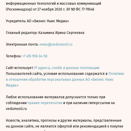
информационных технологий и массовых коммуникаций
(Роскомнадзор) от 27 ноября 2020 г. ЭЛ № ФС 77-79546
Учредитель: АО «Бизнес Ньюс Медиа»
Главный редактор: Казьмина Ирина Сергеевна
Электронная почта:
news@vedomosti.ru
Телефон:
+7 495 956-34-58
Сайт использует
IP адреса, cookie и данные геолокации
Пользователей сайта, условия использования содержатся в
Политике
в отношении обработки персональных данных АО «Бизнес Ньюс
Медиа»
Любое использование материалов допускается только при
соблюдении
правил перепечатки
и при наличии гиперссылки на
vedomosti.ru
Новости, аналитика, прогнозы и другие материалы, представленные
на данном сайте, не являются офертой или рекомендацией к покупке