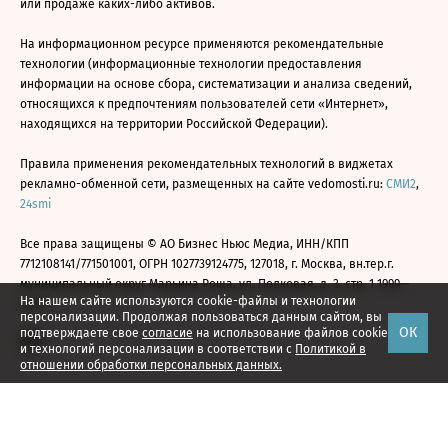
или продаже каких-либо активов.
На информационном ресурсе применяются рекомендательные
технологии (информационные технологии предоставления
информации на основе сбора, систематизации и анализа сведений,
относящихся к предпочтениям пользователей сети «Интернет»,
находящихся на территории Российской Федерации).
Правила применения рекомендательных технологий в виджетах
рекламно-обменной сети, размещенных на сайте vedomosti.ru:
СМИ2
,
24smi
Все права защищены © АО Бизнес Ньюс Медиа, ИНН/КПП
7712108141/771501001, ОГРН 1027739124775, 127018, г. Москва, вн.тер.г.
муниципальный округ Марьина Роща, ул. Полковая, д. 3, стр. 1 1999—
На нашем сайте используются cookie-файлы и технологии
2026
персонализации. Продолжая пользоваться данным сайтом, вы
ОК
подтверждаете свое
согласие
на использование файлов cookie
и технологий персонализации в соответствии с
Политикой в
отношении обработки персональных данных.