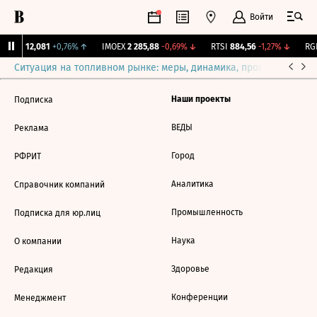
Войти
Бирж.
12,081
+0,76%
↑
IMOEX
2 285,88
-0,69%
↓
RTSI
884,56
-1,27%
↓
RGB
Ситуация на топливном рынке: меры, динамика, прогнозы
Выб
Наши проекты
Подписка
ВЕДЫ
Реклама
Город
РФРИТ
Аналитика
Справочник компаний
Промышленность
Подписка для юр.лиц
Наука
О компании
Здоровье
Редакция
Конференции
Менеджмент