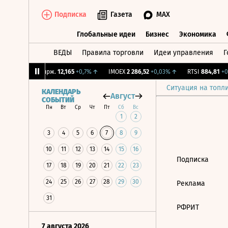
Подписка
Газета
MAX
Глобальные идеи
Бизнес
Экономика
ВЕДЫ
Правила торговли
Идеи управления
Г
Глобальные идеи
Бизнес
Экономик
1%
↓
CNY Бирж.
12,165
+0,7%
↑
IMOEX
2 286,52
+0,03%
↑
RTSI
884,81
+0,
Ситуация на топл
КАЛЕНДАРЬ
Август
СОБЫТИЙ
Пн
Вт
Ср
Чт
Пт
Сб
Вс
1
2
3
4
5
6
7
8
9
10
11
12
13
14
15
16
Подписка
17
18
19
20
21
22
23
24
25
26
27
28
29
30
Реклама
31
РФРИТ
7 августа 2026