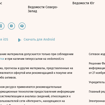
ьс
Ведомости Юг
Ведомости Северо-
Запад
я iOS
Скачать для Android
ание материалов допускается только при соблюдении
Сетевое изд
атки
и при наличии гиперссылки на vedomosti.ru
Решение Фе
ка, прогнозы и другие материалы, представленные на
информацио
 являются офертой или рекомендацией к покупке или
от 27 ноября
ибо активов.
Учредитель
ном ресурсе применяются рекомендательные
ормационные технологии предоставления информации
Главный ре
 систематизации и анализа сведений, относящихся к
ользователей сети «Интернет», находящихся на
Электронна