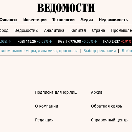
Финансы
Инвестиции
Технологии
Медиа
Недвижимость
ород
Ведомости&
Аналитика
Капитал
Страна
Промышле
а
Финансы
Инвестиции
Технологии
Медиа
Недвижимос
03%
↑
RGBI
115,26
+0,02%
↑
RGBITR
776,08
+0,05%
↑
IRAO
2,627
-0,91%
ивном рынке: меры, динамика, прогнозы
Выбор редакции
Выбо
Подписка для юр.лиц
Архив
О компании
Обратная связь
Редакция
Справочный центр