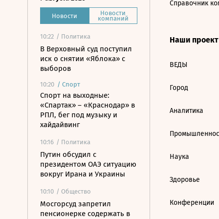
Справочник ко
Новости
Новости
компаний
10:22
/ Политика
Наши проек
В Верховный суд поступил
иск о снятии «Яблока» с
ВЕДЫ
выборов
10:20
/
Спорт
Город
Спорт на выходные:
«Спартак» – «Краснодар» в
Аналитика
РПЛ, бег под музыку и
хайдайвинг
Промышленнос
10:16
/ Политика
Путин обсудил с
Наука
президентом ОАЭ ситуацию
вокруг Ирана и Украины
Здоровье
10:10
/ Общество
Конференции
Мосгорсуд запретил
пенсионерке содержать в