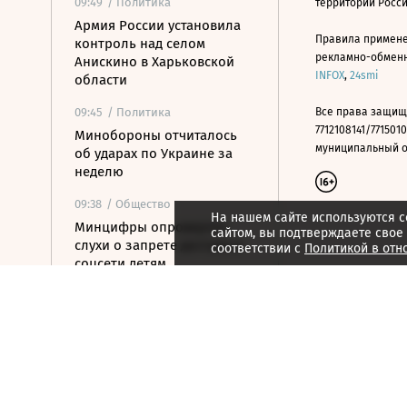
09:49
/ Политика
территории Росс
Армия России установила
Правила примене
контроль над селом
рекламно-обменно
Анискино в Харьковской
INFOX
,
24smi
области
09:45
/ Политика
Все права защищ
7712108141/7715010
Минобороны отчиталось
муниципальный окр
об ударах по Украине за
неделю
09:38
/ Общество
На нашем сайте используются c
Минцифры опровергло
сайтом, вы подтверждаете свое
слухи о запрете доступа в
соответствии с
Политикой в отн
соцсети детям
09:26
/ Экономика
Минфин: от сжатия сроков
реализации
конфискованного
имущества сократятся
расходы