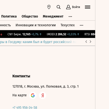
Войти
Политика
Общество
Менеджмент
нность
Инновации и технологии
Техуспех
ть
Политика
Общество
Менеджмент
↓
CNY Бирж.
12,165
+0,7%
↑
IMOEX
2 286,52
+0,03%
↑
RTSI
884,81
+0,03%
ры в Госдуму: каким был и будет российский парламент
Война н
Контакты
127018, г. Москва, ул. Полковая, д. 3, стр. 1
На карте
+7 495 956-34-58