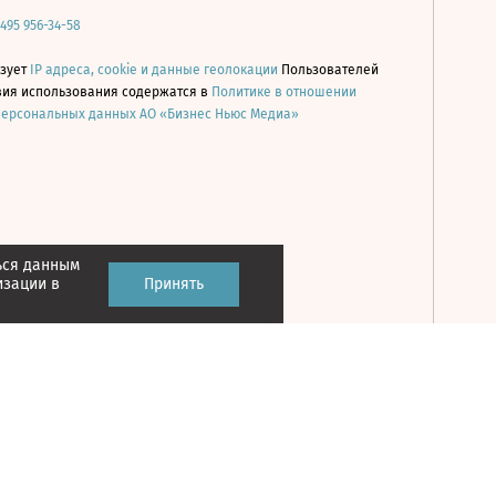
 495 956-34-58
ьзует
IP адреса, cookie и данные геолокации
Пользователей
овия использования содержатся в
Политике в отношении
персональных данных АО «Бизнес Ньюс Медиа»
ься данным
Принять
изации в