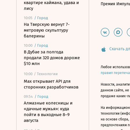
квартире каймана, удава и
Премия Импул
лису
10:05
/
Город
На Тверскую вернут 7-
метровую скульптуру
балерины
10:00
/
Город
Скачать дл
В Дубае за полгода
продали 320 домов дороже
$10 млн
Любое использов
правил перепеч
10:00
/ Технологии
Mах открывает API для
Новости, аналити
сторонних разработчиков
данном сайте, не
продаже каких-л
09:54
/
Город
Алмазные колесницы и
На информацион
«дачные мужья»: куда
технологии (инф
пойти в выходные 8–9
на основе сбора,
августа
предпочтениям п