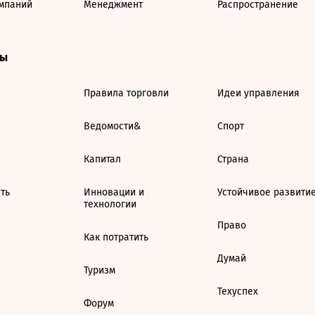
мпаний
Менеджмент
Распространение
ты
Правила торговли
Идеи управления
Ведомости&
Спорт
Капитал
Страна
ть
Инновации и
Устойчивое развити
технологии
Право
Как потратить
Думай
Туризм
Техуспех
Форум