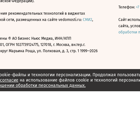
ийской Федерации).
Телефон:
+7
ния рекомендательных технологий в виджетах
й сети, размещенных на сайте vedomosti.ru:
СМИ2
,
Сайт испол
сайта, усл
обработки 
ены © АО Бизнес Ньюс Медиа, ИНН/КПП
01, ОГРН 1027739124775, 127018, г. Москва, вн.тер.г.
уг Марьина Роща, ул. Полковая, д. 3, стр. 1 1999—2026
ookie-файлы и технологии персонализации. Продолжая пользоват
согласие
на использование файлов cookie и технологий персонал
ошении обработки персональных данных.