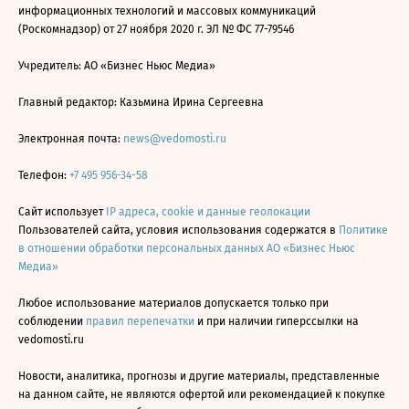
информационных технологий и массовых коммуникаций
(Роскомнадзор) от 27 ноября 2020 г. ЭЛ № ФС 77-79546
Учредитель: АО «Бизнес Ньюс Медиа»
Главный редактор: Казьмина Ирина Сергеевна
Электронная почта:
news@vedomosti.ru
Телефон:
+7 495 956-34-58
Сайт использует
IP адреса, cookie и данные геолокации
Пользователей сайта, условия использования содержатся в
Политике
в отношении обработки персональных данных АО «Бизнес Ньюс
Медиа»
Любое использование материалов допускается только при
соблюдении
правил перепечатки
и при наличии гиперссылки на
vedomosti.ru
Новости, аналитика, прогнозы и другие материалы, представленные
на данном сайте, не являются офертой или рекомендацией к покупке