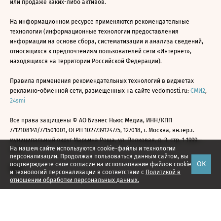
или продаже каких-либо активов.
На информационном ресурсе применяются рекомендательные
технологии (информационные технологии предоставления
информации на основе сбора, систематизации и анализа сведений,
относящихся к предпочтениям пользователей сети «Интернет»,
находящихся на территории Российской Федерации).
Правила применения рекомендательных технологий в виджетах
рекламно-обменной сети, размещенных на сайте vedomosti.ru:
СМИ2
,
24smi
Все права защищены © АО Бизнес Ньюс Медиа, ИНН/КПП
7712108141/771501001, ОГРН 1027739124775, 127018, г. Москва, вн.тер.г.
муниципальный округ Марьина Роща, ул. Полковая, д. 3, стр. 1 1999—
На нашем сайте используются cookie-файлы и технологии
2026
персонализации. Продолжая пользоваться данным сайтом, вы
ОК
подтверждаете свое
согласие
на использование файлов cookie
и технологий персонализации в соответствии с
Политикой в
отношении обработки персональных данных.