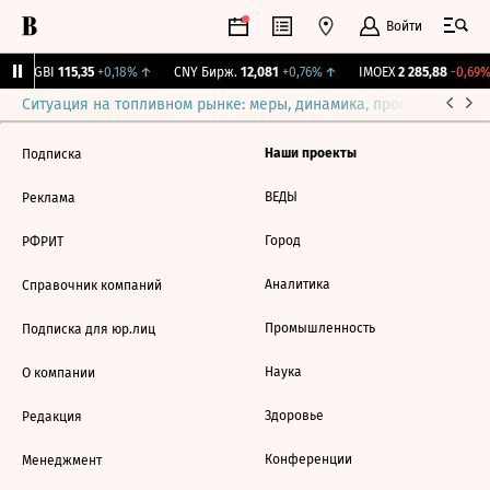
Войти
RGBI
115,35
+0,18%
↑
CNY Бирж.
12,081
+0,76%
↑
IMOEX
2 285,88
-0,69%
Ситуация на топливном рынке: меры, динамика, прогнозы
Выб
Наши проекты
Подписка
ВЕДЫ
Реклама
Город
РФРИТ
Аналитика
Справочник компаний
Промышленность
Подписка для юр.лиц
Наука
О компании
Здоровье
Редакция
Конференции
Менеджмент