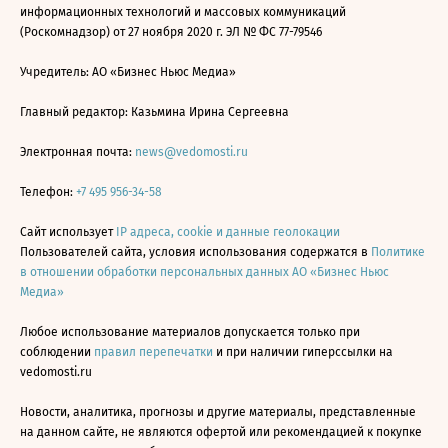
информационных технологий и массовых коммуникаций
(Роскомнадзор) от 27 ноября 2020 г. ЭЛ № ФС 77-79546
Учредитель: АО «Бизнес Ньюс Медиа»
Главный редактор: Казьмина Ирина Сергеевна
Электронная почта:
news@vedomosti.ru
Телефон:
+7 495 956-34-58
Сайт использует
IP адреса, cookie и данные геолокации
Пользователей сайта, условия использования содержатся в
Политике
в отношении обработки персональных данных АО «Бизнес Ньюс
Медиа»
Любое использование материалов допускается только при
соблюдении
правил перепечатки
и при наличии гиперссылки на
vedomosti.ru
Новости, аналитика, прогнозы и другие материалы, представленные
на данном сайте, не являются офертой или рекомендацией к покупке