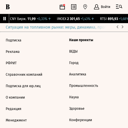
Войти
↑
CNY Бирж.
11,99
+0,33%
↑
IMOEX
2 301,65
+1,43%
↑
RTSI
895,93
+1,68%
Ситуация на топливном рынке: меры, динамика, прогнозы
Выб
Наши проекты
Подписка
ВЕДЫ
Реклама
Город
РФРИТ
Аналитика
Справочник компаний
Промышленность
Подписка для юр.лиц
Наука
О компании
Здоровье
Редакция
Конференции
Менеджмент