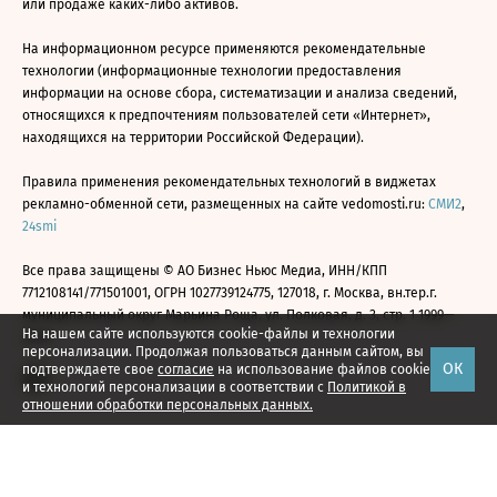
или продаже каких-либо активов.
На информационном ресурсе применяются рекомендательные
технологии (информационные технологии предоставления
информации на основе сбора, систематизации и анализа сведений,
относящихся к предпочтениям пользователей сети «Интернет»,
находящихся на территории Российской Федерации).
Правила применения рекомендательных технологий в виджетах
рекламно-обменной сети, размещенных на сайте vedomosti.ru:
СМИ2
,
24smi
Все права защищены © АО Бизнес Ньюс Медиа, ИНН/КПП
7712108141/771501001, ОГРН 1027739124775, 127018, г. Москва, вн.тер.г.
муниципальный округ Марьина Роща, ул. Полковая, д. 3, стр. 1 1999—
На нашем сайте используются cookie-файлы и технологии
2026
персонализации. Продолжая пользоваться данным сайтом, вы
ОК
подтверждаете свое
согласие
на использование файлов cookie
и технологий персонализации в соответствии с
Политикой в
отношении обработки персональных данных.