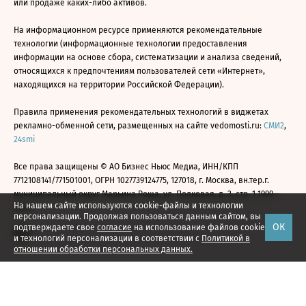
или продаже каких-либо активов.
На информационном ресурсе применяются рекомендательные
технологии (информационные технологии предоставления
информации на основе сбора, систематизации и анализа сведений,
относящихся к предпочтениям пользователей сети «Интернет»,
находящихся на территории Российской Федерации).
Правила применения рекомендательных технологий в виджетах
рекламно-обменной сети, размещенных на сайте vedomosti.ru:
СМИ2
,
24smi
Все права защищены © АО Бизнес Ньюс Медиа, ИНН/КПП
7712108141/771501001, ОГРН 1027739124775, 127018, г. Москва, вн.тер.г.
муниципальный округ Марьина Роща, ул. Полковая, д. 3, стр. 1 1999—
На нашем сайте используются cookie-файлы и технологии
2026
персонализации. Продолжая пользоваться данным сайтом, вы
ОК
подтверждаете свое
согласие
на использование файлов cookie
и технологий персонализации в соответствии с
Политикой в
отношении обработки персональных данных.