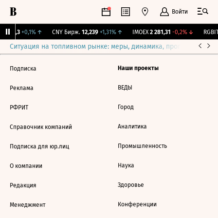
Войти
I
115,3
+0,1%
↑
CNY Бирж.
12,239
+1,31%
↑
IMOEX
2 281,31
-0,2%
↓
RGBIT
Ситуация на топливном рынке: меры, динамика, прогнозы
Выб
Наши проекты
Подписка
ВЕДЫ
Реклама
Город
РФРИТ
Аналитика
Справочник компаний
Промышленность
Подписка для юр.лиц
Наука
О компании
Здоровье
Редакция
Конференции
Менеджмент