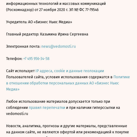
информационных технологий и массовых коммуникаций
(Роскомнадзор) от 27 ноября 2020 г. ЭЛ № ФС 77-79546
Учредитель: АО «Бизнес Ньюс Медиа»
Главный редактор: Казьмина Ирина Сергеевна
Электронная почта:
news@vedomosti.ru
Телефон:
+7 495 956-34-58
Сайт использует
IP адреса, cookie и данные геолокации
Пользователей сайта, условия использования содержатся в
Политике
в отношении обработки персональных данных АО «Бизнес Ньюс
Медиа»
Любое использование материалов допускается только при
соблюдении
правил перепечатки
и при наличии гиперссылки на
vedomosti.ru
Новости, аналитика, прогнозы и другие материалы, представленные
на данном сайте, не являются офертой или рекомендацией к покупке