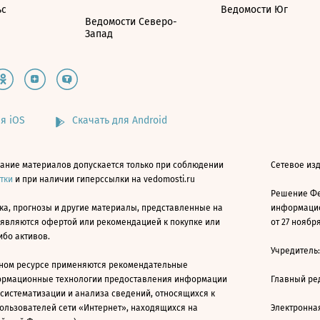
ьс
Ведомости Юг
Ведомости Северо-
Запад
я iOS
Скачать для Android
ание материалов допускается только при соблюдении
Сетевое изд
атки
и при наличии гиперссылки на vedomosti.ru
Решение Фе
ка, прогнозы и другие материалы, представленные на
информацио
 являются офертой или рекомендацией к покупке или
от 27 ноября
ибо активов.
Учредитель
ном ресурсе применяются рекомендательные
ормационные технологии предоставления информации
Главный ре
 систематизации и анализа сведений, относящихся к
ользователей сети «Интернет», находящихся на
Электронна