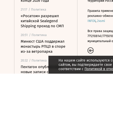
конце 2026 года
территории Росс
21:17
/ Политика
Правила примене
«Росатом» разрешил
рекламно-обменно
китайской Sealegend
INFOX
,
24smi
Shipping проход по СМП
Все права защищ
20:51
/ Политика
7712108141/7715010
Минюст США поддержал
муниципальный окр
монастырь РПЦЗ в споре
из-за ветропарка
На нашем сайте используются c
20:32
/ Политика
сайтом, вы подтверждаете свое
Пентагон опубликовал
соответствии с
Политикой в отн
новые записи с
неопознанными
летающими объектами
20:11
/ Политика
Испания ввела временный
контроль для
путешественников из
Италии