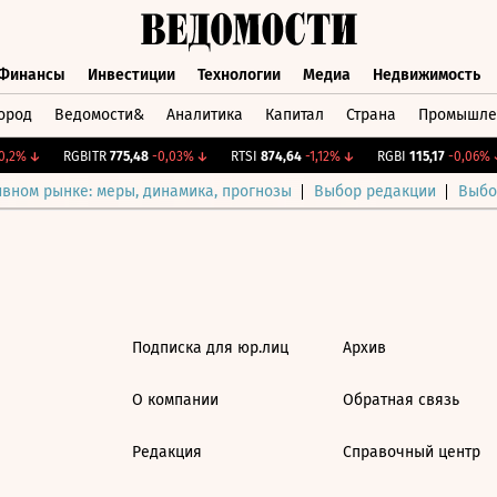
Финансы
Инвестиции
Технологии
Медиа
Недвижимость
ород
Ведомости&
Аналитика
Капитал
Страна
Промышле
а
Финансы
Инвестиции
Технологии
Медиа
Недвижимос
,2%
↓
RGBITR
775,48
-0,03%
↓
RTSI
874,64
-1,12%
↓
RGBI
115,17
-0,06%
↓
ивном рынке: меры, динамика, прогнозы
Выбор редакции
Выбо
Подписка для юр.лиц
Архив
О компании
Обратная связь
Редакция
Справочный центр