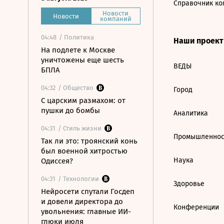
Справочник ко
Новости
Новости
компаний
04:48
/ Политика
Наши проек
На подлете к Москве
уничтожены еще шесть
ВЕДЫ
БПЛА
04:32
/ Общество
Город
С царским размахом: от
пушки до бомбы
Аналитика
04:31
/ Стиль жизни
Промышленнос
Так ли это: троянский конь
был военной хитростью
Наука
Одиссея?
04:31
/ Технологии
Здоровье
Нейросети спутали Госдеп
и довели директора до
Конференции
увольнения: главные ИИ-
глюки июля