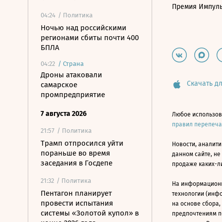
Премия Импул
04:24
/ Политика
Ночью над российскими
регионами сбиты почти 400
БПЛА
04:22
/
Страна
Дроны атаковали
Скачать дл
самарское
промпредприятие
7 августа 2026
Любое использов
правил перепеч
21:57
/ Политика
Трамп отпросился уйти
Новости, аналити
пораньше во время
данном сайте, не
заседания в Госдепе
продаже каких-л
21:32
/ Политика
На информацион
Пентагон планирует
технологии (инф
провести испытания
на основе сбора,
системы «Золотой купол» в
предпочтениям п