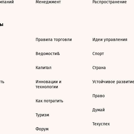
мпаний
Менеджмент
Распространение
ты
Правила торговли
Идеи управления
Ведомости&
Спорт
Капитал
Страна
ть
Инновации и
Устойчивое развити
технологии
Право
Как потратить
Думай
Туризм
Техуспех
Форум