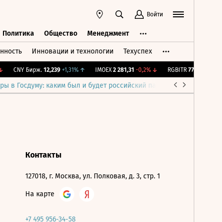
Войти
Политика
Общество
Менеджмент
нность
Инновации и технологии
Техуспех
ть
Политика
Общество
Менеджмент
CNY Бирж.
12,239
+1,31%
↑
IMOEX
2 281,31
-0,2%
↓
RGBITR
775,48
-0,03%
ры в Госдуму: каким был и будет российский парламент
Война н
Контакты
127018, г. Москва, ул. Полковая, д. 3, стр. 1
На карте
+7 495 956-34-58