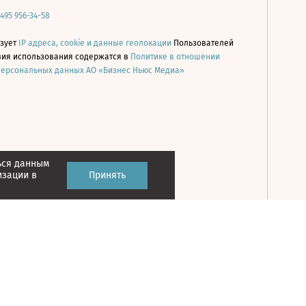
 495 956-34-58
ьзует
IP адреса, cookie и данные геолокации
Пользователей
овия использования содержатся в
Политике в отношении
персональных данных АО «Бизнес Ньюс Медиа»
ься данным
Принять
изации в