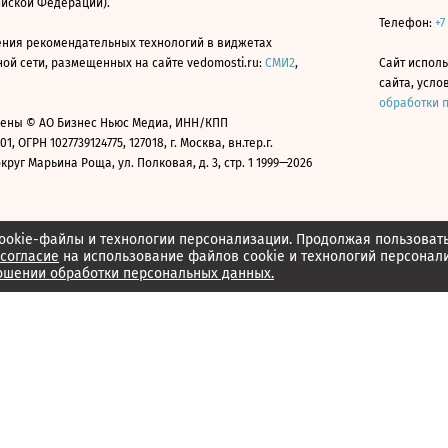
ийской Федерации).
Телефон:
+7
ния рекомендательных технологий в виджетах
й сети, размещенных на сайте vedomosti.ru:
СМИ2
,
Сайт испол
сайта, усл
обработки 
ены © АО Бизнес Ньюс Медиа, ИНН/КПП
01, ОГРН 1027739124775, 127018, г. Москва, вн.тер.г.
уг Марьина Роща, ул. Полковая, д. 3, стр. 1 1999—2026
ookie-файлы и технологии персонализации. Продолжая пользоват
согласие
на использование файлов cookie и технологий персонал
ошении обработки персональных данных.