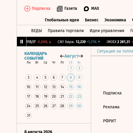
Подписка
Газета
MAX
Глобальные идеи
Бизнес
Экономика
ВЕДЫ
Правила торговли
Идеи управления
Г
Глобальные идеи
Бизнес
Экономик
,12%
↓
RGBI
115,17
-0,06%
↓
CNY Бирж.
12,239
+1,31%
↑
IMOEX
2 281,31
-0
Ситуация на топл
КАЛЕНДАРЬ
Август
СОБЫТИЙ
Пн
Вт
Ср
Чт
Пт
Сб
Вс
1
2
3
4
5
6
7
8
9
10
11
12
13
14
15
16
Подписка
17
18
19
20
21
22
23
24
25
26
27
28
29
30
Реклама
31
РФРИТ
8 августа 2026