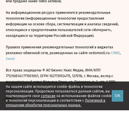
или продаже каких-либо активов.
На информационном ресурсе применяются рекомендательные
технологии (информационные технологии предоставления
информации на основе сбора, систематизации и анализа сведений,
относящихся к предпочтениям пользователей сети «Интернет»,
находящихся на территории Российской Федерации).
Правила применения рекомендательных технологий в виджетах
рекламно-обменной сети, размещенных на сайте vedomosti.ru:
СМИ2
,
24smi
Все права защищены © АО Бизнес Ньюс Медиа, ИНН/КПП
7712108141/771501001, ОГРН 1027739124775, 127018, г. Москва, вн.тер.г.
муниципальный округ Марьина Роща, ул. Полковая, д. 3, стр. 1 1999—
На нашем сайте используются cookie-файлы и технологии
2026
персонализации. Продолжая пользоваться данным сайтом, вы
ОК
подтверждаете свое
согласие
на использование файлов cookie
и технологий персонализации в соответствии с
Политикой в
отношении обработки персональных данных.