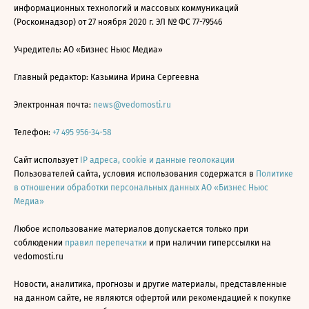
информационных технологий и массовых коммуникаций
(Роскомнадзор) от 27 ноября 2020 г. ЭЛ № ФС 77-79546
Учредитель: АО «Бизнес Ньюс Медиа»
Главный редактор: Казьмина Ирина Сергеевна
Электронная почта:
news@vedomosti.ru
Телефон:
+7 495 956-34-58
Сайт использует
IP адреса, cookie и данные геолокации
Пользователей сайта, условия использования содержатся в
Политике
в отношении обработки персональных данных АО «Бизнес Ньюс
Медиа»
Любое использование материалов допускается только при
соблюдении
правил перепечатки
и при наличии гиперссылки на
vedomosti.ru
Новости, аналитика, прогнозы и другие материалы, представленные
на данном сайте, не являются офертой или рекомендацией к покупке