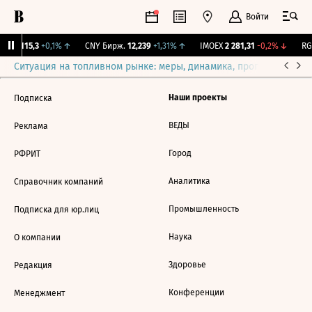
Войти
RGBI
115,3
+0,1%
↑
CNY Бирж.
12,239
+1,31%
↑
IMOEX
2 281,31
-0,2%
↓
RGB
Ситуация на топливном рынке: меры, динамика, прогнозы
Выб
Наши проекты
Подписка
ВЕДЫ
Реклама
Город
РФРИТ
Аналитика
Справочник компаний
Промышленность
Подписка для юр.лиц
Наука
О компании
Здоровье
Редакция
Конференции
Менеджмент