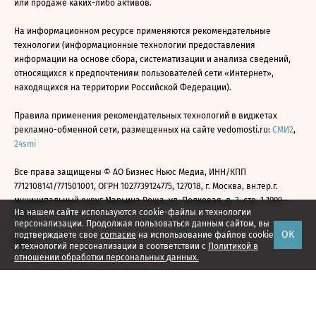
или продаже каких-либо активов.
На информационном ресурсе применяются рекомендательные
технологии (информационные технологии предоставления
информации на основе сбора, систематизации и анализа сведений,
относящихся к предпочтениям пользователей сети «Интернет»,
находящихся на территории Российской Федерации).
Правила применения рекомендательных технологий в виджетах
рекламно-обменной сети, размещенных на сайте vedomosti.ru:
СМИ2
,
24smi
Все права защищены © АО Бизнес Ньюс Медиа, ИНН/КПП
7712108141/771501001, ОГРН 1027739124775, 127018, г. Москва, вн.тер.г.
муниципальный округ Марьина Роща, ул. Полковая, д. 3, стр. 1 1999—
На нашем сайте используются cookie-файлы и технологии
2026
персонализации. Продолжая пользоваться данным сайтом, вы
ОК
подтверждаете свое
согласие
на использование файлов cookie
и технологий персонализации в соответствии с
Политикой в
отношении обработки персональных данных.