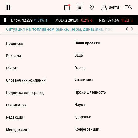
Войти
CNY Бирж.
12,239
+1,31%
↑
IMOEX
2 281,31
-0,2%
↓
RTSI
874,64
-1,12%
↓
Ситуация на топливном рынке: меры, динамика, прогнозы
Выб
Наши проекты
Подписка
ВЕДЫ
Реклама
Город
РФРИТ
Аналитика
Справочник компаний
Промышленность
Подписка для юр.лиц
Наука
О компании
Здоровье
Редакция
Конференции
Менеджмент