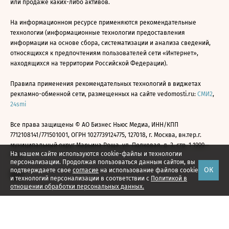
или продаже каких-либо активов.
На информационном ресурсе применяются рекомендательные
технологии (информационные технологии предоставления
информации на основе сбора, систематизации и анализа сведений,
относящихся к предпочтениям пользователей сети «Интернет»,
находящихся на территории Российской Федерации).
Правила применения рекомендательных технологий в виджетах
рекламно-обменной сети, размещенных на сайте vedomosti.ru:
СМИ2
,
24smi
Все права защищены © АО Бизнес Ньюс Медиа, ИНН/КПП
7712108141/771501001, ОГРН 1027739124775, 127018, г. Москва, вн.тер.г.
муниципальный округ Марьина Роща, ул. Полковая, д. 3, стр. 1 1999—
На нашем сайте используются cookie-файлы и технологии
2026
персонализации. Продолжая пользоваться данным сайтом, вы
ОК
подтверждаете свое
согласие
на использование файлов cookie
и технологий персонализации в соответствии с
Политикой в
отношении обработки персональных данных.