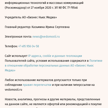
информационных технологий и массовых коммуникаций
(Роскомнадзор) от 27 ноября 2020 г. ЭЛ № ФС 77-79546
Учредитель: АО «Бизнес Ньюс Медиа»
Главный редактор: Казьмина Ирина Сергеевна
Электронная почта:
news@vedomosti.ru
Телефон:
+7 495 956-34-58
Сайт использует
IP адреса, cookie и данные геолокации
Пользователей сайта, условия использования содержатся в
Политике
в отношении обработки персональных данных АО «Бизнес Ньюс
Медиа»
Любое использование материалов допускается только при
соблюдении
правил перепечатки
и при наличии гиперссылки на
vedomosti.ru
Новости, аналитика, прогнозы и другие материалы, представленные
на данном сайте, не являются офертой или рекомендацией к покупке