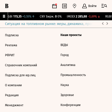
Войти
RGBI
115,35
+0,18%
↑
CNY Бирж.
0
0%
IMOEX
2 285,88
-0,69%
↓
RGBI
Ситуация на топливном рынке: меры, динамика, прогнозы
Выб
Наши проекты
Подписка
ВЕДЫ
Реклама
Город
РФРИТ
Аналитика
Справочник компаний
Промышленность
Подписка для юр.лиц
Наука
О компании
Здоровье
Редакция
Конференции
Менеджмент