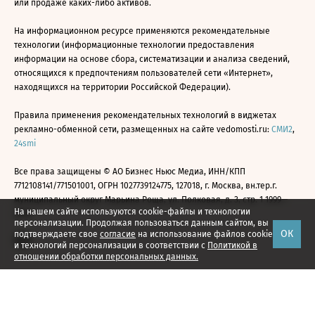
или продаже каких-либо активов.
На информационном ресурсе применяются рекомендательные
технологии (информационные технологии предоставления
информации на основе сбора, систематизации и анализа сведений,
относящихся к предпочтениям пользователей сети «Интернет»,
находящихся на территории Российской Федерации).
Правила применения рекомендательных технологий в виджетах
рекламно-обменной сети, размещенных на сайте vedomosti.ru:
СМИ2
,
24smi
Все права защищены © АО Бизнес Ньюс Медиа, ИНН/КПП
7712108141/771501001, ОГРН 1027739124775, 127018, г. Москва, вн.тер.г.
муниципальный округ Марьина Роща, ул. Полковая, д. 3, стр. 1 1999—
На нашем сайте используются cookie-файлы и технологии
2026
персонализации. Продолжая пользоваться данным сайтом, вы
ОК
подтверждаете свое
согласие
на использование файлов cookie
и технологий персонализации в соответствии с
Политикой в
отношении обработки персональных данных.