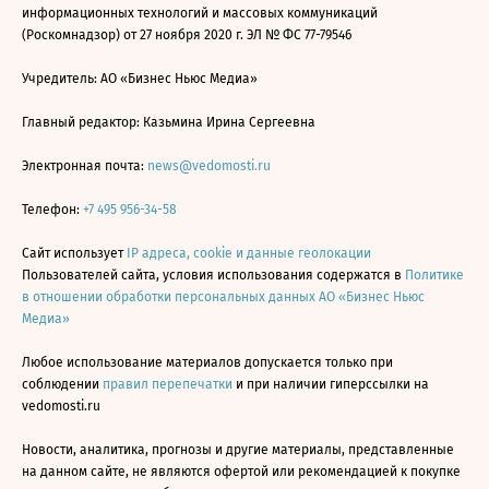
информационных технологий и массовых коммуникаций
(Роскомнадзор) от 27 ноября 2020 г. ЭЛ № ФС 77-79546
Учредитель: АО «Бизнес Ньюс Медиа»
Главный редактор: Казьмина Ирина Сергеевна
Электронная почта:
news@vedomosti.ru
Телефон:
+7 495 956-34-58
Сайт использует
IP адреса, cookie и данные геолокации
Пользователей сайта, условия использования содержатся в
Политике
в отношении обработки персональных данных АО «Бизнес Ньюс
Медиа»
Любое использование материалов допускается только при
соблюдении
правил перепечатки
и при наличии гиперссылки на
vedomosti.ru
Новости, аналитика, прогнозы и другие материалы, представленные
на данном сайте, не являются офертой или рекомендацией к покупке