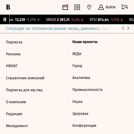
Войти
Y Бирж.
12,239
+1,31%
↑
IMOEX
2 281,31
-0,2%
↓
RTSI
874,64
-1,12%
↓
RGB
Ситуация на топливном рынке: меры, динамика, прогнозы
Выб
Наши проекты
Подписка
ВЕДЫ
Реклама
Город
РФРИТ
Аналитика
Справочник компаний
Промышленность
Подписка для юр.лиц
Наука
О компании
Здоровье
Редакция
Конференции
Менеджмент