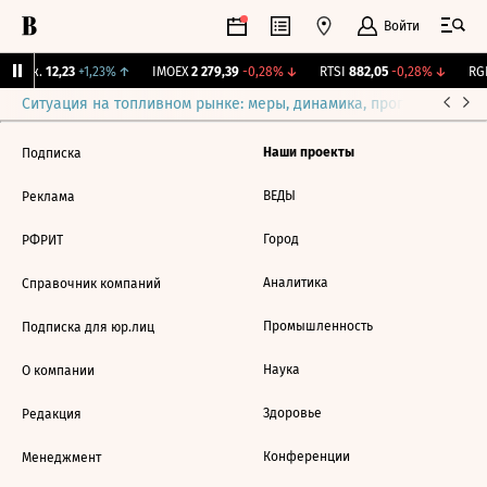
Войти
 Бирж.
12,23
+1,23%
↑
IMOEX
2 279,39
-0,28%
↓
RTSI
882,05
-0,28%
↓
RGB
Ситуация на топливном рынке: меры, динамика, прогнозы
Выб
Наши проекты
Подписка
ВЕДЫ
Реклама
Город
РФРИТ
Аналитика
Справочник компаний
Промышленность
Подписка для юр.лиц
Наука
О компании
Здоровье
Редакция
Конференции
Менеджмент