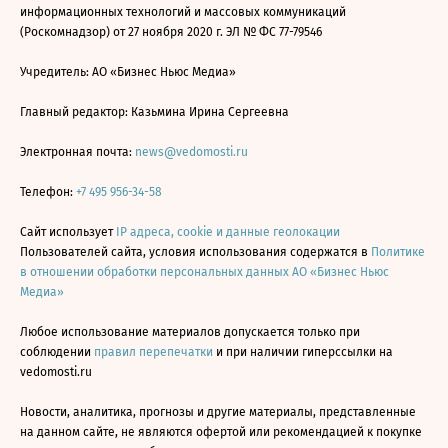
информационных технологий и массовых коммуникаций
(Роскомнадзор) от 27 ноября 2020 г. ЭЛ № ФС 77-79546
Учредитель: АО «Бизнес Ньюс Медиа»
Главный редактор: Казьмина Ирина Сергеевна
Электронная почта:
news@vedomosti.ru
Телефон:
+7 495 956-34-58
Сайт использует
IP адреса, cookie и данные геолокации
Пользователей сайта, условия использования содержатся в
Политике
в отношении обработки персональных данных АО «Бизнес Ньюс
Медиа»
Любое использование материалов допускается только при
соблюдении
правил перепечатки
и при наличии гиперссылки на
vedomosti.ru
Новости, аналитика, прогнозы и другие материалы, представленные
на данном сайте, не являются офертой или рекомендацией к покупке