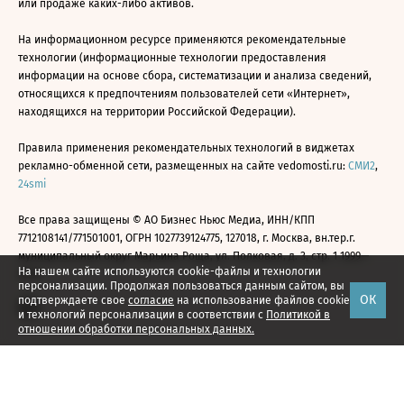
или продаже каких-либо активов.
На информационном ресурсе применяются рекомендательные
технологии (информационные технологии предоставления
информации на основе сбора, систематизации и анализа сведений,
относящихся к предпочтениям пользователей сети «Интернет»,
находящихся на территории Российской Федерации).
Правила применения рекомендательных технологий в виджетах
рекламно-обменной сети, размещенных на сайте vedomosti.ru:
СМИ2
,
24smi
Все права защищены © АО Бизнес Ньюс Медиа, ИНН/КПП
7712108141/771501001, ОГРН 1027739124775, 127018, г. Москва, вн.тер.г.
муниципальный округ Марьина Роща, ул. Полковая, д. 3, стр. 1 1999—
На нашем сайте используются cookie-файлы и технологии
2026
персонализации. Продолжая пользоваться данным сайтом, вы
ОК
подтверждаете свое
согласие
на использование файлов cookie
и технологий персонализации в соответствии с
Политикой в
отношении обработки персональных данных.